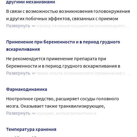
другими механизмами
В связи с возможностью возникновения головокружения 
и других побочных эффектов, связанных с приемом 
Развернуть
препарата, в период лечения пациентам рекомендуется 
воздержаться от управления автотранспортом и занятий 
другими потенциально опасными видами деятельности, 
Применение при беременности и в период грудного
требующими повышенной концентрации внимания и 
вскармливания
быстроты психомоторных и двигательных реакций.
Не рекомендуется применение препарата при 
беременности и в период грудного вскармливания в 
Развернуть
связи с отсутствием опыта клинического применения у 
данной категории пациентов.
Фармакодинамика
Ноотропное средство, расширяет сосуды головного 
мозга. Оказывает также транквилизирующее, 
Развернуть
психостимулирующее, антиагрегантное и 
антиоксидантное действие. Улучшает функциональное 
состояние мозга за счет нормализации метаболизма 
Температура хранения
тканей и влияния на мозговое кровообращение 