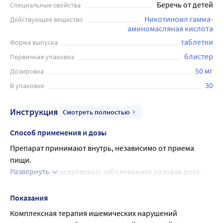
Беречь от детей
Специальные свойства
Никотиноил гамма-
Действующее вещество
аминомасляная кислота
таблетки
Форма выпуска
блистер
Первичная упаковка
50 мг
Дозировка
30
В упаковке
Инструкция
Смотреть полностью
Способ применения и дозы
Препарат принимают внутрь, независимо от приема 
пищи.
Развернуть
При цереброваскулярных заболеваниях разовая доза - 
20-50 мг 2-3 раза в сутки, в суточной дозе 60-150 мг. Курс 
лечения - 1-2 месяца. Повторный курс через 5-6 мес.
Показания
Для профилактики приступов мигрени по 50 мг 3 раза в 
Комплексная терапия ишемических нарушений 
день, для купирования приступа - по 100 мг однократно.