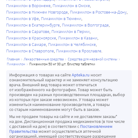
Пикамилон в Воронеже
Пикамилон в Омске
Пикамилон в Нижнем Новгороде
Пикамилон в Ростове-на-Дону
Пикамилон в Уфе
Пикамилон в Тюмени
Пикамилон в Екатеринбурге
Пикамилон в Волгограде
Пикамилон в Саратове
Пикамилон в Перми
Пикамилон в Красноярске
Пикамилон в Казани
Пикамилон в Самаре
Пикамилон в Челябинске
Пикамилон в Ставрополе
Пикамилон в Ярославле
главная
лекарственные средства
средства для нервной системы
пикамилон
пикамилон 50 мг 30 шт. блистер таблетки
Информация о товарах на сайте
Apteka.ru
носит
ознакомительный характер и не заменяет консультацию
врача. Внешний вид товара может отличаться
от изображённого на фотографии. Товар может быть
произведен на разных производственных площадках, выбор
из которых при заказе невозможен. У товара может
измениться наименование производителя, а товары
со старым наименованием могут быть в заказе.
Мы не продаем товары на сайте и не доставляем заказы*
на дом. Дистанционная продажа медикаментов (в том числе
с доставкой на дом) в соответствии с
Постановлением
Правительства
может осуществляться аптечной
организацией, имеющей соответствующее разрешение