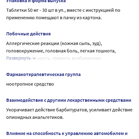
состояния назначают внутрь по 20-50 мг 3 раза в день в 
Упаковка и форма выпуска
раздражительностью, эмоциональной лабильностью.
суточной дозе 60-150 мг в течение 1 мес.
Таблетки 50 мг - 30 шт в уп., вместе с инструкцией по 
При расстройствах мочеиспускания по 20 мг 2 раза в день 
применению помещают в пачку из картона.
(для детей от 3 до 10 лет), 50 мг 2 раза в день (для детей 
от 11 до 15 лет), 50 мг 3 раза в день (для пациентов 
Побочные действия
старше 15 лет). Курс лечения 1 мес.
Аллергические реакции (кожная сыпь, зуд), 
головокружение, головная боль, легкая тошнота, 
Развернуть
раздражительность, тревога, возбуждение.
При появлении вышеперечисленных признаков 
немедленно обратитесь к врачу.
Фармакотерапевтическая группа
Если любые из указанных в инструкции побочных 
ноотропное средство
эффектов усугубляются, или вы заметили любые другие 
побочные эффекты, не указанные в инструкции, 
Взаимодействие с другими лекарственными средствами
сообщите об этом врачу.
Укорачивает действие барбитуратов, усиливает действие 
опиоидных анальгетиков.
Влияние на способность к управлению автомобилем и