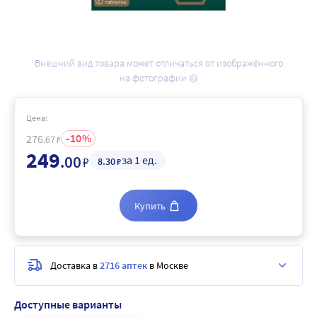
Внешний вид товара может отличаться от изображённого
на фотографии
Цена:
10
276
.67
₽
249
.00
за 1 ед.
₽
8
.30
₽
Купить
Доставка в
2716 аптек
в Москве
Доступные варианты