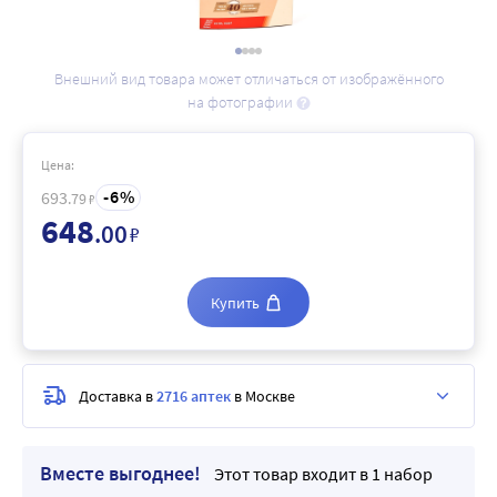
Внешний вид товара может отличаться от изображённого
на фотографии
Цена:
6
693
.79
₽
648
.00
₽
Купить
Доставка в
2716 аптек
в Москве
Вместе выгоднее!
Этот товар входит в 1 набор