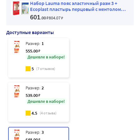
Набор Lauma пояс эластичный разм 3 +
Ecoplast пластырь перцовый с ментолом
Ecoment
601
.00
₽
804
.07
₽
Доступные варианты
Размер:
1
555
.00
₽
Дешевле в наборе!
5
(
7
отзывов)
Размер:
2
539
.00
₽
Дешевле в наборе!
4.5
(
4
отзыва)
Размер:
3
648
.00
₽