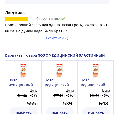
Людмила
1 ноября 2024 в 10:09
Пояс хороший сразу как одела начал греть, взяла 3 на ОТ 
88 см, но думаю надо было брать 2
Все отзывы (8)
Варианты товара ПОЯС МЕДИЦИНСКИЙ ЭЛАСТИЧНЫЙ
Пояс
Пояс
Пояс
медицинский
медицинский
медицинский
эластичный
эластичный
эластичный
Цена:
Цена:
Цена:
lauma разм 1
lauma разм 2
lauma разм 3
6
6
6
594.22
577.09
693.79
модель 70107
модель 70107
модель 70107
555
539
648
₽
₽
₽
Выбрать
Выбрать
Выбрать