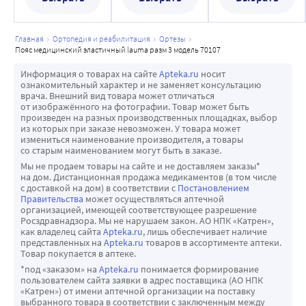
главная
ортопедия и реабилитация
ортезы
пояс медицинский эластичный lauma разм 3 модель 70107
Информация о товарах на сайте
Apteka.ru
носит
ознакомительный характер и не заменяет консультацию
врача. Внешний вид товара может отличаться
от изображённого на фотографии. Товар может быть
произведен на разных производственных площадках, выбор
из которых при заказе невозможен. У товара может
измениться наименование производителя, а товары
со старым наименованием могут быть в заказе.
Мы не продаем товары на сайте и не доставляем заказы*
на дом. Дистанционная продажа медикаментов (в том числе
с доставкой на дом) в соответствии с
Постановлением
Правительства
может осуществляться аптечной
организацией, имеющей соответствующее разрешение
Росздравнадзора. Мы не нарушаем закон. АО НПК «Катрен»,
как владелец сайта
Apteka.ru
, лишь обеспечивает наличие
представленных на
Apteka.ru
товаров в ассортименте аптеки.
Товар покупается в аптеке.
*под «заказом» на
Apteka.ru
понимается формирование
пользователем сайта заявки в адрес поставщика (АО НПК
«Катрен») от имени аптечной организации на поставку
выбранного товара в соответствии с заключенным между