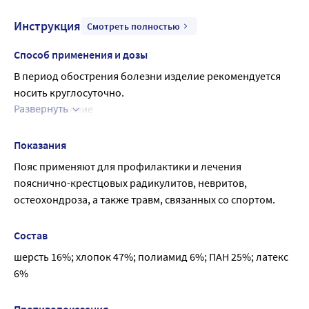
Инструкция
Смотреть полностью
Способ применения и дозы
В период обострения болезни изделие рекомендуется 
носить круглосуточно.
Развернуть
Уход и хранение
Пояс необходимо стирать вручную, в теплой воде, 
используя мягкие моющие средства или мыло.
Показания
Температура воды не должна превышать +35°С.
Пояс применяют для профилактики и лечения 
При стирке и ополаскивании пояс нельзя тереть и 
пояснично-крестцовых радикулитов, невритов, 
выкручивать.
остеохондроза, а также травм, связанных со спортом.
Слегка прижмите к изделию полотенце и оставьте 
сушить при комнатной температуре, в проветриваемом 
Состав
помещении.
шерсть 16%; хлопок 47%; полиамид 6%; ПАН 25%; латекс 
Не рекомендуется гладит
6%