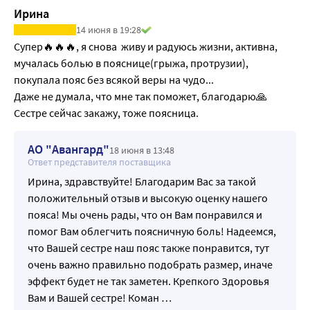
Ирина
Помогает поддерживать правильную осанку.
14 июня в 19:28
Супер🔥🔥🔥, я снова  живу и радуюсь жизни, активна, 
мучалась болью в пояснице(грыжа, протрузии), 
покупала пояс без всякой веры на чудо...

Даже не думала, что мне так поможет, благодарю🙏

Сестре сейчас закажу, тоже поясница.
АО "Авангард"
18 июня в 13:48
Ответ представителя поставщика
Ирина, здравствуйте! Благодарим Вас за такой
положительный отзыв и высокую оценку нашего
пояса! Мы очень рады, что он Вам понравился и
помог Вам облегчить поясничную боль! Надеемся,
что Вашей сестре наш пояс также понравится, тут
очень важно правильно подобрать размер, иначе
эффект будет не так заметен. Крепкого Здоровья
Вам и Вашей сестре! Коман
…