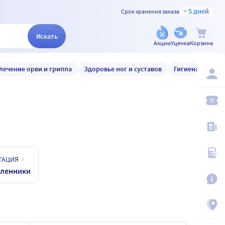
~ 5 дней
Срок хранения заказа
Искать
Акции
Уценка
Корзина
лечение орви и гриппа
Здоровье ног и суставов
Гигиена и уход
ТАЦИЯ
оленники