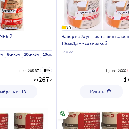
3.9
ИЧНЫЙ
Набор из 2х уп. Lauma бинт элас
10смx3,5м - со скидкой
LAUMA
3м
8смx5м
10смx3м
10смx5м
12смx5м
8смx0,6м
8смx1,5м
8смx
6
Цена:
285.87
Цена:
2000
267
1
от
₽
ыбрать из 13
Купить