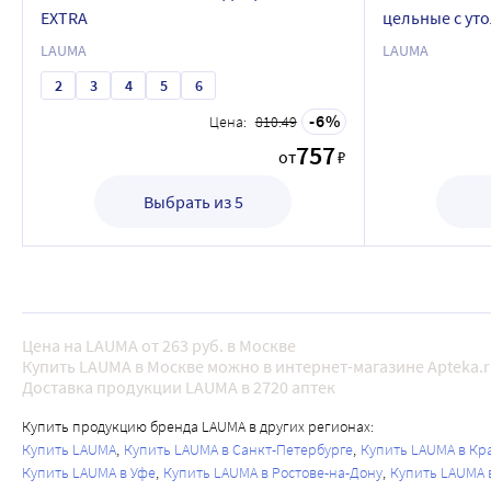
EXTRA
цельные с ут
пяткой/1 кла
LAUMA
LAUMA
2
3
4
5
6
6
Цена:
810.49
757
от
₽
Выбрать из 5
Цена на LAUMA от 263 руб. в Москве
Купить LAUMA в Москве можно в интернет-магазине Apteka.
Доставка продукции LAUMA в 2720 аптек
Купить продукцию бренда LAUMA в других регионах:
Купить LAUMA
Купить LAUMA в Санкт-Петербурге
Купить LAUMA в Кр
Купить LAUMA в Уфе
Купить LAUMA в Ростове-на-Дону
Купить LAUMA 