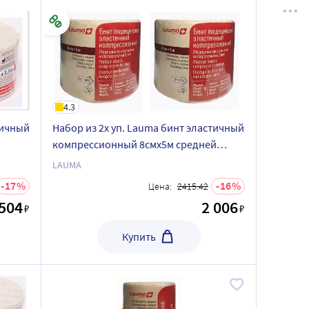
4.3
тичный
Набор из 2х уп. Lauma бинт эластичный
компрессионный 8смx5м средней
растяжимости - со скидкой
LAUMA
17
16
Цена:
2415.42
 504
2 006
₽
₽
Купить