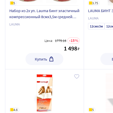
5
3.75
Набор из 2х уп. Lauma бинт эластичный
LAUMA БИНТ
компрессионный 8смx3,5м средней
LAUMA
растяжимости - со скидкой
LAUMA
12смx3м
12с
15
Цена:
1775.16
1 498
₽
Купить
4.6
5