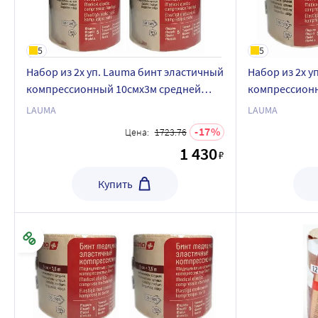
5
5
Набор из 2х уп. Lauma бинт эластичный
Набор из 2х у
компрессионный 10смx3м средней
компрессионн
растяжимости - со скидкой
растяжимости 
LAUMA
LAUMA
17
Цена:
1723.76
1 430
₽
Купить