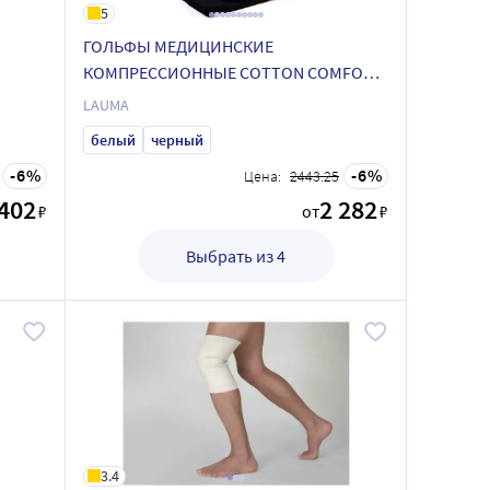
5
ГОЛЬФЫ МЕДИЦИНСКИЕ
КОМПРЕССИОННЫЕ COTTON COMFOR
ЦЕЛЬНЫЕ
LAUMA
белый
черный
6
6
Цена:
2443.25
402
2 282
₽
от
₽
Выбрать из 4
3.4