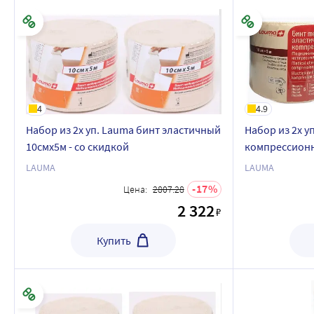
4
4.9
Набор из 2х уп. Lauma бинт эластичный
Набор из 2х у
10смx5м - со скидкой
компрессионн
растяжимости 
LAUMA
LAUMA
17
Цена:
2807.28
2 322
₽
Купить