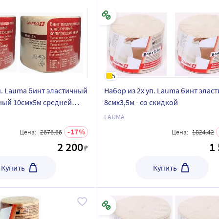
5
п. Lauma бинт эластичный
Набор из 2х уп. Lauma бинт элас
ый 10смx5м средней
8смx3,5м - со скидкой
- со скидкой
LAUMA
17
Цена:
2676.66
Цена:
1824.42
2 200
1
₽
Купить
Купить