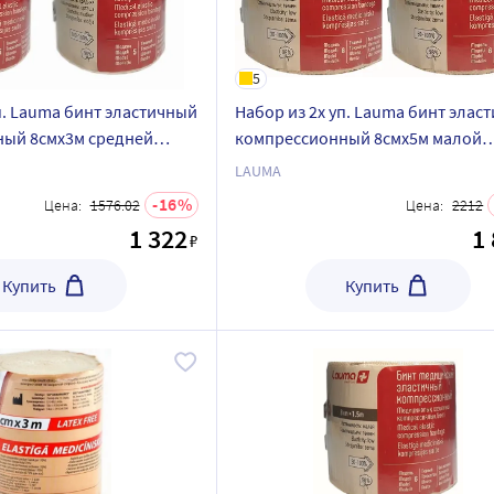
5
п. Lauma бинт эластичный
Набор из 2х уп. Lauma бинт элас
ый 8смx3м средней
компрессионный 8смx5м малой
- со скидкой
растяжимости - со скидкой
LAUMA
16
Цена:
1576.02
Цена:
2212
1 322
1
₽
Купить
Купить