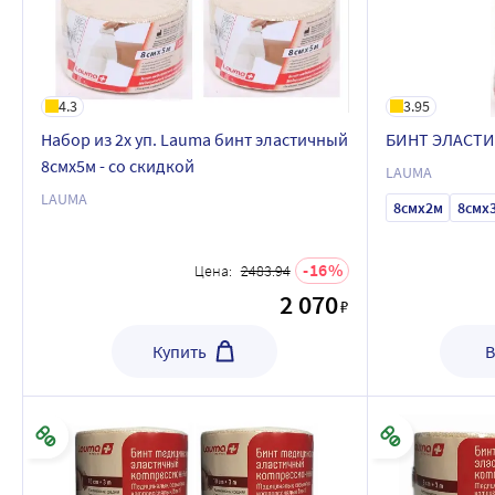
4.3
3.95
Набор из 2х уп. Lauma бинт эластичный
БИНТ ЭЛАСТ
8смx5м - со скидкой
LAUMA
LAUMA
8смx2м
8смx
16
Цена:
2483.94
2 070
₽
Купить
В