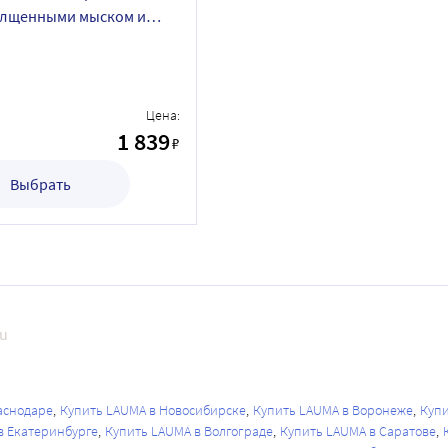
олщенными мыском и
сс/размер 2k/черный
Цена:
1 839
₽
Выбрать
ru
аснодаре
Купить LAUMA в Новосибирске
Купить LAUMA в Воронеже
Купи
в Екатеринбурге
Купить LAUMA в Волгограде
Купить LAUMA в Саратове