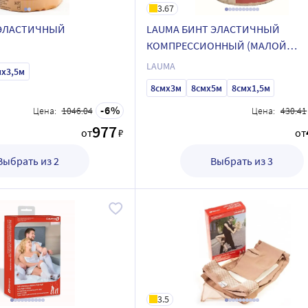
3.67
 ЭЛАСТИЧНЫЙ
LAUMA БИНТ ЭЛАСТИЧНЫЙ
КОМПРЕССИОННЫЙ (МАЛОЙ
РАСТЯЖИМОСТИ)
LAUMA
мx3,5м
8смx3м
8смx5м
8смx1,5м
6
Цена:
1046.04
Цена:
430.41
977
от
₽
от
Выбрать из 2
Выбрать из 3
3.5