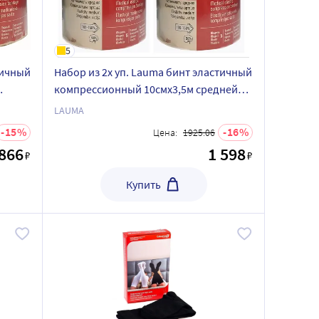
5
тичный
Набор из 2х уп. Lauma бинт эластичный
компрессионный 10смx3,5м средней
растяжимости - со скидкой
LAUMA
15
16
Цена:
1925.06
 866
1 598
₽
₽
Купить