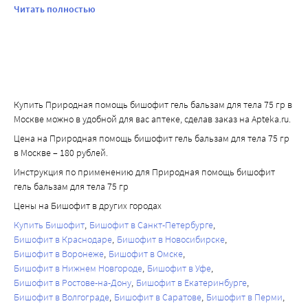
добавляю его в крема для тела. зуд после первого же 
Читать полностью
применения исчезает. хорошо влияет и на маленькие 
ранки, прищики и аллергические реакции на коже. 
смягчает кожу после эпиляции. пощипывает (это же 
соль), поэтому учитывать этот факт стоит. вообщем меня 
он спасает во многих случаях.
Купить Природная помощь бишофит гель бальзам для тела 75 гр в
Москве можно в удобной для вас аптеке, сделав заказ на Apteka.ru.
Цена на Природная помощь бишофит гель бальзам для тела 75 гр
в Москве – 180 рублей.
Инструкция по применению для Природная помощь бишофит
гель бальзам для тела 75 гр
Цены на Бишофит в других городах
Купить Бишофит
Бишофит в Санкт-Петербурге
Бишофит в Краснодаре
Бишофит в Новосибирске
Бишофит в Воронеже
Бишофит в Омске
Бишофит в Нижнем Новгороде
Бишофит в Уфе
Бишофит в Ростове-на-Дону
Бишофит в Екатеринбурге
Бишофит в Волгограде
Бишофит в Саратове
Бишофит в Перми