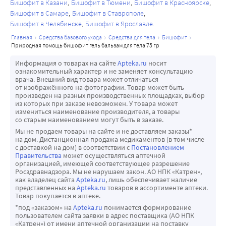
Бишофит в Казани
Бишофит в Тюмени
Бишофит в Красноярске
Бишофит в Самаре
Бишофит в Ставрополе
Бишофит в Челябинске
Бишофит в Ярославле
главная
средства базового ухода
средства для тела
бишофит
природная помощь бишофит гель бальзам для тела 75 гр
Информация о товарах на сайте
Apteka.ru
носит
ознакомительный характер и не заменяет консультацию
врача. Внешний вид товара может отличаться
от изображённого на фотографии. Товар может быть
произведен на разных производственных площадках, выбор
из которых при заказе невозможен. У товара может
измениться наименование производителя, а товары
со старым наименованием могут быть в заказе.
Мы не продаем товары на сайте и не доставляем заказы*
на дом. Дистанционная продажа медикаментов (в том числе
с доставкой на дом) в соответствии с
Постановлением
Правительства
может осуществляться аптечной
организацией, имеющей соответствующее разрешение
Росздравнадзора. Мы не нарушаем закон. АО НПК «Катрен»,
как владелец сайта
Apteka.ru
, лишь обеспечивает наличие
представленных на
Apteka.ru
товаров в ассортименте аптеки.
Товар покупается в аптеке.
*под «заказом» на
Apteka.ru
понимается формирование
пользователем сайта заявки в адрес поставщика (АО НПК
«Катрен») от имени аптечной организации на поставку