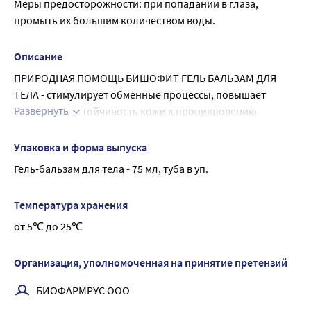
Меры предосторожности: при попадании в глаза, 
промыть их большим количеством воды.
Описание
ПРИРОДНАЯ ПОМОЩЬ БИШОФИТ ГЕЛЬ БАЛЬЗАМ ДЛЯ 
ТЕЛА - стимулирует обменные процессы, повышает 
Развернуть
упругость и устойчивость кожи к проникновению 
инфекции, благоприятно влияет на кожные покровы 
тела, защищая от вредных воздействий окружающей 
Упаковка и форма выпуска
среды, способствует улучшению общего состояния кожи.
Гель-бальзам для тела - 75 мл, туба в уп.
Бальзам для тела на основе природного БИШОФИТА 
(соль Древнего моря) рекомендуется в качестве 
Температура хранения
косметического средства для улучшения состояния кожи.
от 5℃ до 25℃
Результат: Кожа защищена от внешнего воздействия 
окружающей среды
Организация, уполномоченная на принятие претензий
БИОФАРМРУС ООО