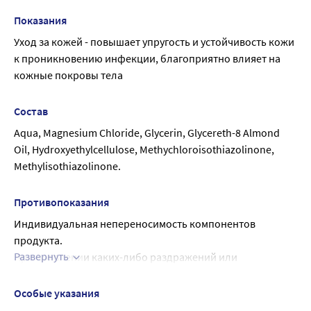
Применять по мере необходимости.
Показания
Уход за кожей - повышает упругость и устойчивость кожи 
к проникновению инфекции, благоприятно влияет на 
кожные покровы тела
Состав
Aqua, Magnesium Chloride, Glycerin, Glycereth-8 Almond 
Oil, Hydroxyethylcellulose, Methychloroisothiazolinone, 
Methylisothiazolinone.
Противопоказания
Индивидуальная непереносимость компонентов 
продукта.
Развернуть
При появлении каких-либо раздражений или 
аллергических реакций немедленно прекратить 
использование.
Особые указания