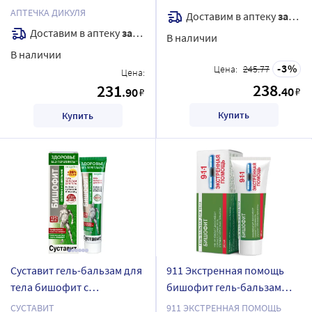
активных компонентов
АПТЕЧКА ДИКУЛЯ
Доставим в аптеку
завтра
бальзам для тела 125 мл
Доставим в аптеку
завтра
В наличии
В наличии
3
Цена:
245.77
Цена:
238
231
.40
.90
₽
₽
Купить
Купить
Суставит гель-бальзам для
911 Экстренная помощь
тела бишофит c
бишофит гель-бальзам
окопником и сабельником
для тела 100 мл
СУСТАВИТ
911 ЭКСТРЕННАЯ ПОМОЩЬ