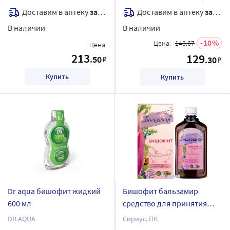
125 мл
Доставим в аптеку
завтра
Доставим в аптеку
завтра
В наличии
В наличии
10
Цена:
143.67
Цена:
213
129
.50
₽
.30
₽
Купить
Купить
Dr aqua бишофит жидкий
Бишофит бальзамир
600 мл
средство для принятия
ванн 500 мл флакон
DR AQUA
Сириус, ПК