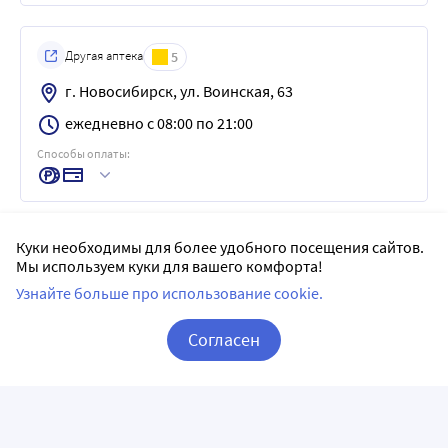
Другая аптека
5
г. Новосибирск, ул. Воинская, 63
ежедневно с 08:00 по 21:00
Способы оплаты:
Куки необходимы для более удобного посещения сайтов.
Фирменный пункт выдачи
5
Мы используем куки для вашего комфорта!
г. Новосибирск, пр-кт Красный, д. 30,
Узнайте больше про использование cookie.
помещения: 13-15; 21-27
Согласен
ежедневно с 08:00 по 21:00
Способы оплаты:
Корзина
Вход / Регистрация