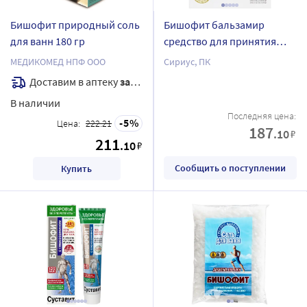
Бишофит природный соль
Бишофит бальзамир
для ванн 180 гр
средство для принятия
ванн 500 гр пакет
МЕДИКОМЕД НПФ ООО
Сириус, ПК
Доставим в аптеку
завтра
В наличии
Последняя цена:
5
Цена:
222.21
187
.10
₽
211
.10
₽
Сообщить о поступлении
Купить