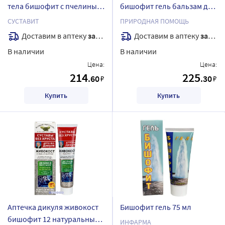
тела бишофит с пчелиным
бишофит гель бальзам для
ядом 125 мл
тела 75 гр
СУСТАВИТ
ПРИРОДНАЯ ПОМОЩЬ
Доставим в аптеку
завтра
Доставим в аптеку
завтра
В наличии
В наличии
Цена:
Цена:
214
225
.60
.30
₽
₽
Купить
Купить
Аптечка дикуля живокост
Бишофит гель 75 мл
бишофит 12 натуральных
ИНФАРМА