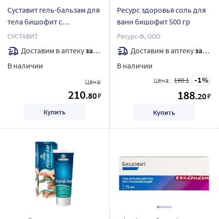
Суставит гель-бальзам для
Ресурс здоровья соль для
тела бишофит с
ванн бишофит 500 гр
глюкозамином 125 мл
СУСТАВИТ
Ресурс-Ф, ООО
Доставим в аптеку
завтра
Доставим в аптеку
завтра
В наличии
В наличии
1
Цена:
190.1
Цена:
210
188
.80
₽
.20
₽
Купить
Купить