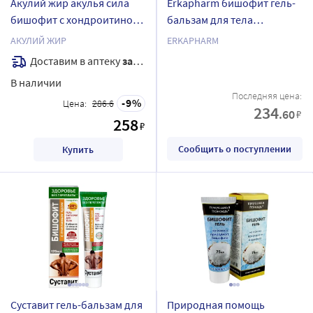
Акулий жир акулья сила
Erkapharm бишофит гель-
бишофит с хондроитином
бальзам для тела
крем для тела 75 мл
восстанавливающий 75
АКУЛИЙ ЖИР
ERKAPHARM
мл/эркафарм
Доставим в аптеку
завтра
В наличии
Последняя цена:
9
Цена:
286.6
234
.60
₽
258
₽
Сообщить о поступлении
Купить
Суставит гель-бальзам для
Природная помощь