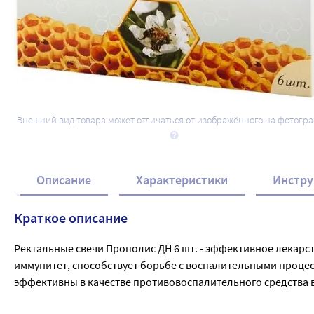
Набор *Помощь при гриппе и ОРВИ* - 
специальной цене
Внешний вид товара может отличаться от изображённого на фотогр
782
.10
₽
965
.55
₽
Описание
Характеристики
Инстру
Краткое описание
Ректальные свечи Прополис ДН 6 шт. - эффективное лекарст
иммунитет, способствует борьбе с воспалительными процес
эффективны в качестве противовоспалительного средства 