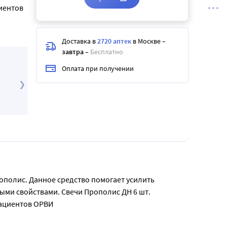
иентов
Доставка в
2720 аптек
в Москве
–
завтра
–
Бесплатно
Оплата при получении
Набор «При насморке»
782
.10
₽
965
.55
₽
ополис. Данное средство помогает усилить 
ми свойствами. Свечи Прополис ДН 6 шт. 
пациентов ОРВИ