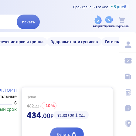
~ 5 дней
Срок хранения заказа
Искать
Акции
Уценка
Корзина
лечение орви и гриппа
Здоровье ног и суставов
Гигиена и уход
ОКТОР Н
тальные
Цена:
6
10
482
.22
₽
ый срок
434
.00
за 1 ед.
₽
72
.33
₽
Купить