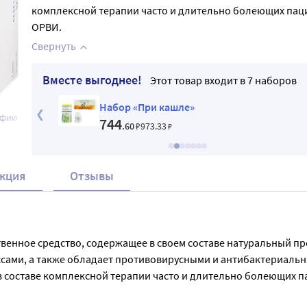
комплексной терапии часто и длительно болеющих пац
ОРВИ.
Свернуть
Вместе выгоднее!
Этот товар входит в 7 наборов
по
Набор «При кашле»
афии
744
.60
₽
973
.33
₽
кция
Отзывы
венное средство, содержащее в своем составе натуральный пр
сами, а также обладает противовирусными и антибактериальны
в составе комплексной терапии часто и длительно болеющих 