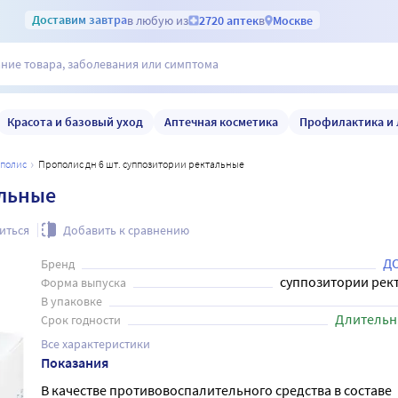
Доставим
завтра
в любую из
2720 аптек
в
Москве
Красота и базовый уход
Аптечная косметика
Профилактика и 
ополис
Прополис дн 6 шт. суппозитории ректальные
альные
иться
Добавить к сравнению
Д
Бренд
суппозитории рек
Форма выпуска
В упаковке
Длительн
Срок годности
Все характеристики
Показания
В качестве противовоспалительного средства в составе