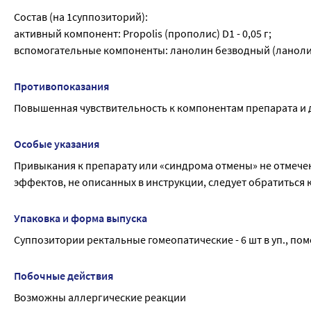
Состав (на 1суппозиторий):
активный компонент: Propolis (прополис) D1 - 0,05 г;
вспомогательные компоненты: ланолин безводный (ланолин) -
Противопоказания
Повышенная чувствительность к компонентам препарата и д
Особые указания
Привыкания к препарату или «синдрома отмены» не отмечен
эффектов, не описанных в инструкции, следует обратиться к
Упаковка и форма выпуска
Суппозитории ректальные гомеопатические - 6 шт в уп., по
Побочные действия
Возможны аллергические реакции