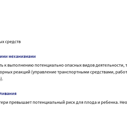
ых средств
гими механизмами
ть к выполнению потенциально опасных видов деятельности, 
ных реакций (управление транспортными средствами, работа
).
мливания
тери превышает потенциальный риск для плода и ребенка. Нео