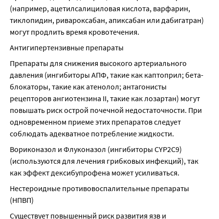
(например, ацетилсалициловая кислота, варфарин, 
тиклопидин, ривароксабан, апиксабан или дабигатран) 
могут продлить время кровотечения.
Антигипертензивные препараты
Препараты для снижения высокого артериального 
давления (ингибиторы АПФ, такие как каптоприл; бета-
блокаторы, такие как атенолол; антагонисты 
рецепторов ангиотензина II, такие как лозартан) могут 
повышать риск острой почечной недостаточности. При 
одновременном приеме этих препаратов следует 
соблюдать адекватное потребление жидкости.
Вориконазол и Флуконазол (ингибиторы CYP2C9) 
(используются для лечения грибковых инфекций), так 
как эффект дексибупрофена может усиливаться.
Нестероидные противовоспалительные препараты 
(НПВП)
Существует повышенный риск развития язв и 