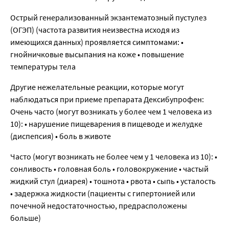
Острый генерализованный экзантематозный пустулез
(ОГЭП) (частота развития неизвестна исходя из
имеющихся данных) проявляется симптомами: •
гнойничковые высыпания на коже • повышение
температуры тела
Другие нежелательные реакции, которые могут
наблюдаться при приеме препарата Дексибупрофен:
Очень часто (могут возникать у более чем 1 человека из
10): • нарушение пищеварения в пищеводе и желудке
(диспепсия) • боль в животе
Часто (могут возникать не более чем у 1 человека из 10): •
сонливость • головная боль • головокружение • частый
жидкий стул (диарея) • тошнота • рвота • сыпь • усталость
• задержка жидкости (пациенты с гипертонией или
почечной недостаточностью, предрасположены
больше)