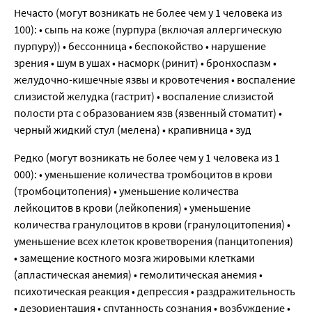
Нечасто (могут возникать не более чем у 1 человека из
100): • сыпь на коже (пурпура (включая аллергическую
пурпуру)) • бессонница • беспокойство • нарушение
зрения • шум в ушах • насморк (ринит) • бронхоспазм •
желудочно-кишечные язвы и кровотечения • воспаление
слизистой желудка (гастрит) • воспаление слизистой
полости рта с образованием язв (язвенный стоматит) •
черный жидкий стул (мелена) • крапивница • зуд
Редко (могут возникать не более чем у 1 человека из 1
000): • уменьшение количества тромбоцитов в крови
(тромбоцитопения) • уменьшение количества
лейкоцитов в крови (лейкопения) • уменьшение
количества гранулоцитов в крови (гранулоцитопения) •
уменьшение всех клеток кроветворения (панцитопения)
• замещение костного мозга жировыми клетками
(апластическая анемия) • гемолитическая анемия •
психотическая реакция • депрессия • раздражительность
• дезориентация • спутанность сознания • возбуждение •