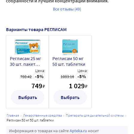
собранности и лучшей концентрации внимания. 
Все отзывы (49)
Варианты товара РЕГЛИСАМ
Реглисам 25 мг
Реглисам 50 мг
30 шт. пакет
50 шт. таблетки
гранулы для
Цена:
Цена:
приготовления
5
5
788.42
1083.16
раствора для
749
1 029
₽
₽
приема внутрь
для детей 1,3 гр
Выбрать
Выбрать
главная
лекарственные средства
препараты для дыхательной системы
реглисам 50 мг 50 шт. таблетки
Информация о товарах на сайте
Apteka.ru
носит