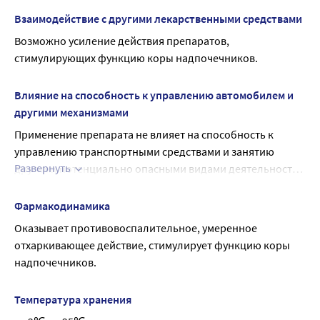
Взаимодействие с другими лекарственными средствами
Возможно усиление действия препаратов, 
стимулирующих функцию коры надпочечников.
Влияние на способность к управлению автомобилем и
другими механизмами
Применение препарата не влияет на способность к 
управлению транспортными средствами и занятию 
Развернуть
другими потенциально опасными видами деятельности, 
требующими повышенной концентрации внимания и 
быстроты психомоторных реакций.
Фармакодинамика
Оказывает противовоспалительное, умеренное 
отхаркивающее действие, стимулирует функцию коры 
надпочечников.
Температура хранения