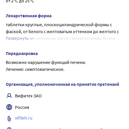
от 2℃ до 25℃
Лекарственная форма
таблетки круглые, плоскоцилиндрической формы с 
фаской, от белого с желтоватым оттенком до желтого с 
Развернуть
коричневатым оттенком цвета с вкраплениями более 
темного цвета.
Передозировка
Возможно нарушение функций печени.
Лечение: симптоматическое.
Организация, уполномоченная на принятие претензий
Вифитех ЗАО
Россия
vifiteh.ru