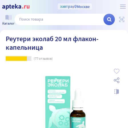
завтра
в
Москве
Каталог
Реутери эколаб 20 мл флакон-
капельница
(
77
отзывов)