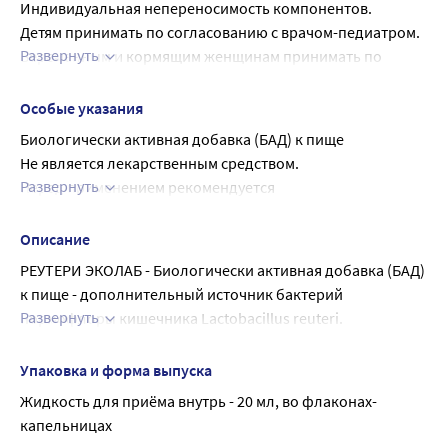
Индивидуальная непереносимость компонентов.
Детям принимать по согласованию с врачом-педиатром.
Развернуть
Беременным и кормящим женщинам принимать по 
рекомендации и под наблюдением врача.
Перед применением рекомендуется 
Особые указания
проконсультироваться с врачом
Биологически активная добавка (БАД) к пище
Не является лекарственным средством.
Развернуть
Перед применением рекомендуется 
проконсультироваться с врачом
Описание
РЕУТЕРИ ЭКОЛАБ - Биологически активная добавка (БАД) 
к пище - дополнительный источник бактерий 
Развернуть
нормофлоры кишечника Lactobacillus reuteri.
Содержание биологически активных веществ в суточной 
дозе (10 капель (0,5 мл)):
Упаковка и форма выпуска
Пробиотические лактобактерии, в т.ч.: Lactobacillus 
Жидкость для приёма внутрь - 20 мл, во флаконах-
reuteri B-9448 2,0 х 10⁷ КОЕ
капельницах
Адекватный и верхний допустимые уровни суточного 