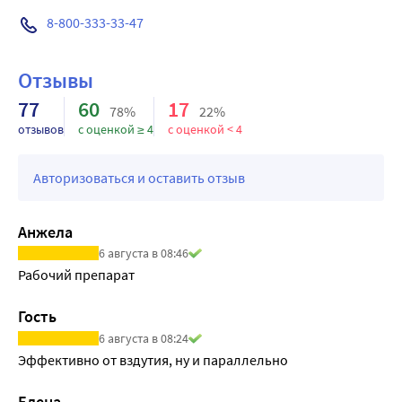
ароматизаторы, консерванты и красители, которые 
8-800-333-33-47
могут вызывать аллергию и побочные реакции.
Риск передозировки отсутствует, так как препарат 
Отзывы
содержит бактерии нормальной микрофлоры 
77
60
17
кишечника.
78%
22%
Несколько лишних капель не станут причиной побочных 
отзывов
с оценкой ≥ 4
с оценкой < 4
явлений.
Хорошо сочетается с другими витаминными препаратами 
Авторизоваться и оставить отзыв
или молочными смесями, питьем и едой
Анжела
6 августа в 08:46
Рабочий препарат
Гость
6 августа в 08:24
Эффективно от вздутия, ну и параллельно
Елена