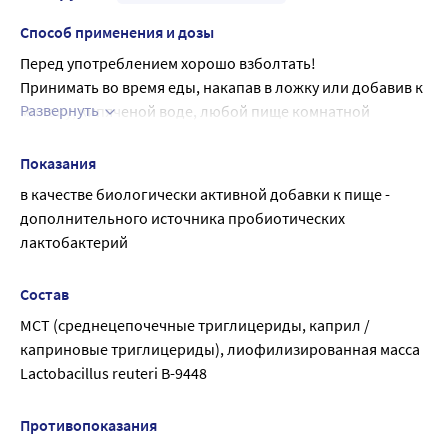
Способ применения и дозы
Перед употреблением хорошо взболтать!
Принимать во время еды, накапав в ложку или добавив к 
Развернуть
молоку, кипяченой воде, любой пище комнатной 
температуры.
Необходимо избегать контакта дозатора с жидкостью, не 
Показания
капать непосредственно в рот.
в качестве биологически активной добавки к пище - 
Детям с 3-х лет и взрослым по 5 капель (0,25 мл) 2 раза в 
дополнительного источника пробиотических 
сутки во время еды.
лактобактерий
Держать флакон вертикально для правильного 
дозирования.
Состав
Продолжительность приема - 1 месяц.
МСТ (среднецепочечные триглицериды, каприл / 
При необходимости прием можно повторить
каприновые триглицериды), лиофилизированная масса 
Lactobacillus reuteri В-9448
Противопоказания