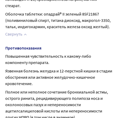
стеарат.
Оболочка таблетки: опадрай® II зеленый 85F21867 
(поливиниловый спирт, титана диоксид, макрогол-3350, 
тальк, индигокармин, краситель железа оксид желтый).
Свернуть
Противопоказания
Повышенная чувствительность к какому-либо 
компоненту препарата.
Язвенная болезнь желудка и 12-перстной кишки в стадии 
обострения или активное желудочно-кишечное 
кровотечение.
Полное или неполное сочетание бронхиальной астмы, 
острого ринита, рецидивирующего полипоза носа и 
околоносовых пазух и непереносимости 
ацетилсалициловой кислоты или непереносимости 
других НПВП (в том числе в анамнезе).