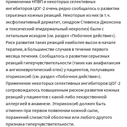
применении НПВП и некоторых селективных 
ингибиторов ЦОГ-2 очень редко сообщалось о развитии 
серьезных кожных реакций. Некоторые из них (в т.ч. 
эксфолиативный дерматит, синдром Стивенса-Джонсона 
и токсический эпидермальный некролиз) были с 
летальным исходом (см. раздел «Побочное действие»). 
Риск развития таких реакций наиболее высок в начале 
терапии, в большинстве случаев в течение первого 
месяца лечения. Сообщалось о развитии серьезных 
реакций гиперчувствительности (таких как анафилаксия 
и ангионевротический отек) у пациентов, получавших 
эторикоксиб (см. раздел «Побочное действие»). 
Применение некоторых селективных ингибиторов ЦОГ-2 
сопровождалось повышенным риском развития кожных 
реакций у пациентов с какой-либо лекарственной 
аллергией в анамнезе. Эторикоксиб должен быть 
отменен при первом появлении кожной сыпи, 
поражений слизистой оболочки или любого другого 
признака гиперчувствительности.