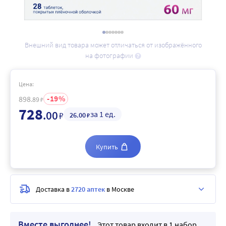
Внешний вид товара может отличаться от изображённого
на фотографии
Цена:
19
898
.89
₽
728
.00
за 1 ед.
₽
26
.00
₽
Купить
Доставка в
2720 аптек
в Москве
Вместе выгоднее!
Этот товар входит в 1 набор