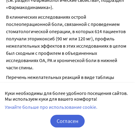
(см. раздел «Фармакологические свойства», подраздел 
«Фармакодинамика»).
В клинических исследованиях острой 
послеоперационной боли, связанной с проведением 
стоматологической операции, в которых 614 пациентов 
получали эторикоксиб (90 мг или 120 мг), профиль 
нежелательных эффектов в этих исследованиях в целом 
был сходным с профилем в объединенных 
исследованиях ОА, РА и хронической боли в нижней 
части спины.
Перечень нежелательных реакций в виде таблицы
Следующие нежелательные реакции были 
Куки необходимы для более удобного посещения сайтов.
зарегистрированы с большей частотой при применении 
Мы используем куки для вашего комфорта!
препарата, чем при применении плацебо, в клинических 
Узнайте больше про использование cookie.
исследованиях у пациентов с ОА, РА, хронической болью 
в нижней части спины или с анкилозирующим 
Согласен
спондилитом, которые принимали эторикоксиб в дозе 30 
мг, 60 мг или 90 мг с повышением дозы до 
Корзина
Вход / Регистрация