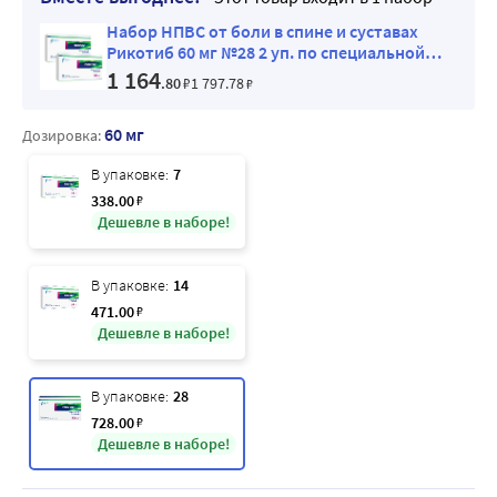
Набор НПВС от боли в спине и суставах
Рикотиб 60 мг №28 2 уп. по специальной
цене
1 164
.80
₽
1 797
.78
₽
60 мг
Дозировка:
В упаковке:
7
338
.00
₽
Дешевле в наборе!
В упаковке:
14
471
.00
₽
Дешевле в наборе!
В упаковке:
28
728
.00
₽
Дешевле в наборе!