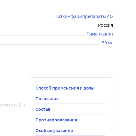
Татхимфармпрепараты АО
Россия
Римантадин
50 мг
Способ применения и дозы
Показания
четвертый и 
Состав
слых. Курс 
Противопоказания
Особые указания
5 дней в 