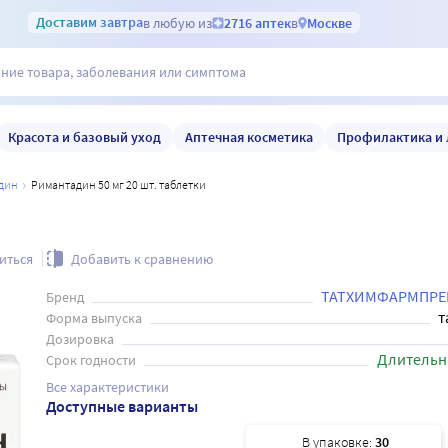
Доставим
завтра
в любую из
2716 аптек
в
Москве
Красота и базовый уход
Аптечная косметика
Профилактика и 
адин
Римантадин 50 мг 20 шт. таблетки
иться
Добавить к сравнению
ТАТХИМФАРМПРЕ
Бренд
т
Форма выпуска
Дозировка
Длительн
Срок годности
Все характеристики
Доступные варианты
В упаковке:
30