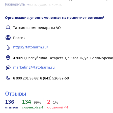
и у лиц пожилого возраста может накапливаться в токсичес
Развернуть
ротовой полости, сухость кожи.
уменьшению клиренса креатинина (КК).
Лечение: промывание желудка, симптоматическая терапия
частично выводится при гемодиализе.
Организация, уполномоченная на принятие претензий
Татхимфармпрепараты АО
Россия
https://tatpharm.ru/
420091,Республика Татарстан, г.Казань, ул. Беломорская
marketing@tatpharm.ru
8 800 201 98 88; 8 (843) 526-97-58
Отзывы
136
134
2
99%
1%
отзывов
с оценкой ≥ 4
с оценкой < 4