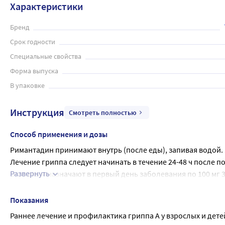
Характеристики
Бренд
Срок годности
Специальные свойства
Форма выпуска
В упаковке
Инструкция
Смотреть полностью
Способ применения и дозы
Римантадин принимают внутрь (после еды), запивая водой.
Лечение гриппа следует начинать в течение 24-48 ч после 
Развернуть
Взрослым назначают в первый день заболевания по 100 мг 3 ра
пятый день - 100 мг 1 раз в день. В первый день терапии в
Детям в возрасте от 7 до 10 лет назначают по 50 мг 2 раза в де
Показания
лечения 5 дней.
Раннее лечение и профилактика гриппа А у взрослых и детей
Для профилактики гриппа: взрослым по 50 мг 1 раз в день в те