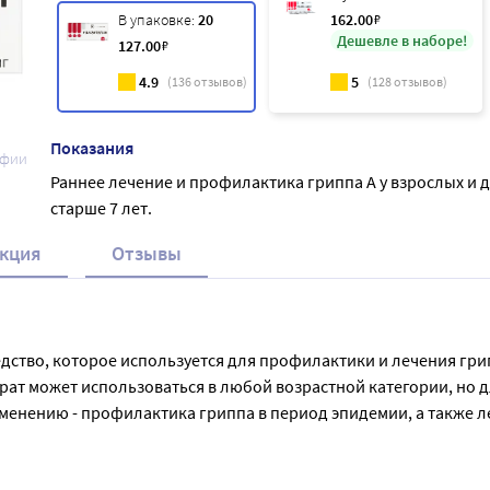
В упаковке:
20
162
.00
₽
Дешевле в наборе!
127
.00
₽
4.9
5
(
136
отзывов)
(
128
отзывов)
Показания
афии
Раннее лечение и профилактика гриппа А у взрослых и 
старше 7 лет.
кция
Отзывы
редство, которое используется для профилактики и лечения гри
ат может использоваться в любой возрастной категории, но д
менению - профилактика гриппа в период эпидемии, а также ле
дней, и должен приниматься по индивидуальной схеме, назнач
также при беременности и кормлении грудью без консультаци