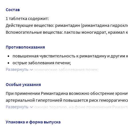
зависимости от эпидемиологической обстановки.
Состав
Для лечения гриппа при хронической почечной недостаточн
1 таблетка содержит:
пожилым пациентам - 100 мг 1 раз в сутки.
Действующее вещество: римантадин (римантадина гидрохлор
Вспомогательные вещества: лактозы моногидрат, крахмал к
Противопоказания
повышенная чувствительность к римантадину и другим 
острые заболевания печени;
Развернуть
острые и хронические заболевания почек;
тиреотоксикоз;
дефицит лактазы, непереносимость лактозы, глюкозо-г
Особые указания
беременность и период грудного вскармливания; детский
При применении Римантадина возможно обострение хрониче
эпилепсия (в т.ч. в анамнезе), атеросклероз сосудов го
артериальной гипертонией повышается риск геморрагическо
заболевания желудочно- кишечного тракта. Беременнос
Развернуть
противосудорожную терапию, на фоне применения Римантад
грудного вскармливания противопоказано.
случаях Римантадин применяют в дозе 100 мг/сут одновре
При гриппе, вызванном вирусом В, Римантадин оказывает а
Упаковка и форма выпуска
Профилактический прием эффективен при контактах с забол