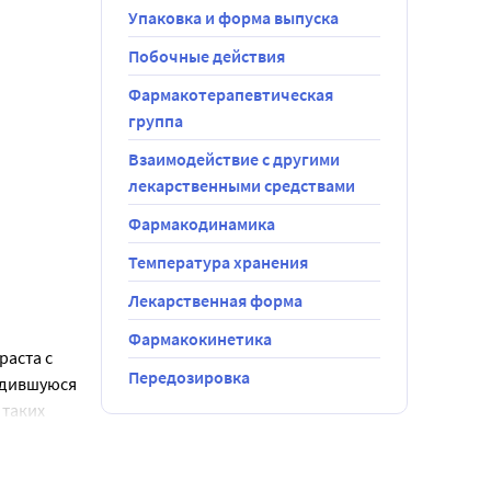
Упаковка и форма выпуска
таточности, 
Побочные действия
Фармакотерапевтическая
группа
Взаимодействие с другими
лекарственными средствами
Фармакодинамика
Температура хранения
Лекарственная форма
Фармакокинетика
ия,
аста с 
 возраста,
Передозировка
одившуюся 
в период
таких 
ие 10 дней 