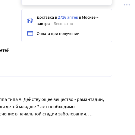
Доставка в
2716 аптек
в Москве
–
завтра
–
Бесплатно
Оплата при получении
детей
ппа типа А. Действующее вещество - рамантадин, 
ля детей младше 7 лет необходимо 
чение в начальной стадии заболевания. 
енной врачом. Не рекомендуется использовать при 
и с врачом.