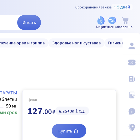
~ 5 дней
Срок хранения заказа
Искать
Акции
Уценка
Корзина
лечение орви и гриппа
Здоровье ног и суставов
Гигиена и уход
ПАРАТЫ
аблетки
Цена:
50 мг
127
.00
за 1 ед.
₽
6
.35
₽
ый срок
Купить