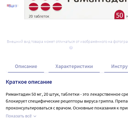
Ещё 3
Внешний вид товара может отличаться от изображённого на фотогр
Описание
Характеристики
Инстру
Краткое описание
Римантадин 50 мг, 20 штук, таблетки - это лекарственное с
блокирует специфические рецепторы вируса гриппа. Препар
проконсультироваться с врачом. Основные показания к при
Римантадин рекомендован для применения в течение 10-14 
Показать всё
наличии индивидуальной непереносимости компонентов, а 