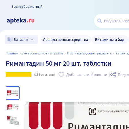
Звонок бесплатный
Лекарственные средства
Витамины и бад
Каталог
главная
лекарства от орви и гриппа
противовирусные препараты
римант
Римантадин 50 мг 20 шт. таблетки
Добавить в избранное
Подел
(
136
отзывов)