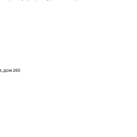
ких концентрациях, если доза не корректируется пропорциона
: мероприятия для поддержания жизненно важных функций. Ри
, дом 260