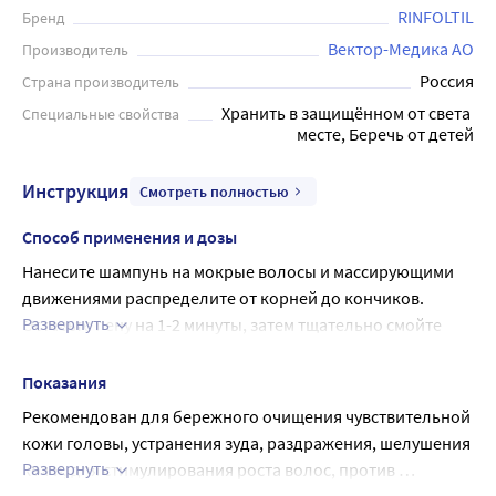
RINFOLTIL
Бренд
Вектор-Медика АО
Производитель
Россия
Страна производитель
Хранить в защищённом от света 
Специальные свойства
месте, Беречь от детей
Инструкция
Смотреть полностью
Способ применения и дозы
Нанесите шампунь на мокрые волосы и массирующими 
движениями распределите от корней до кончиков.
Развернуть
Оставьте пену на 1-2 минуты, затем тщательно смойте 
большим количеством воды.
При необходимости повторите.
Показания
Рекомендован для бережного очищения чувствительной 
кожи головы, устранения зуда, раздражения, шелушения 
Развернуть
кожи, для стимулирования роста волос, против 