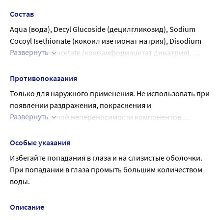
выпадения волос.
Состав
Aqua (вода), Decyl Glucoside (децилгликозид), Sodium 
Cocoyl Isethionate (кокоил изетионат натрия), Disodium 
Развернуть
Cocoamphodiacetate (кокоамфодиацетат динатрия), 
Hydroxyethylurea (гидрованс), Polyquaternium-7 
(поликватерниум-7), Salvia Officinalis Extract (экстракт 
Противопоказания
шалфея), Urtica Diocia Leaf Extract (экстракт крапивы), 
Только для наружного применения. Не использовать при 
Glycyrrhiza Glabra Root Extract (экстракт солодки), 
появлении раздражения, покраснения и 
Rosmarinus Officinalis Extract (экстракт розмарина), 
Развернуть
индивидуальной непереносимости компонентов 
Sodium Chloride (натрия хлорид), Phenoxyethanol 
шампуня.
(феноксиэтанол), Ethylhexylglycerin 
Особые указания
(этилгексилглицерин), Citric Acid (лимонная кислота), 
Избегайте попадания в глаза и на слизистые оболочки. 
PEG-40 Hydrogenated Castor Oil (ПЭГ-40), Panthenol (Д-
При попадании в глаза промыть большим количеством 
пантенол), Aloe Barbadensis Leaf Gel (гель алоэ-вера), 
воды.
Disodium EDTA (ЭДТА), Simmondsia Chinensis Seed Oil 
(масло жожоба), Propylene Glycol (пропиленгликоль), 
Hydrolyzed Wheat Proteins (гидролизованные протеины 
Описание
пшеницы), Hydrolyzed Rye Proteins (гидролизованные 