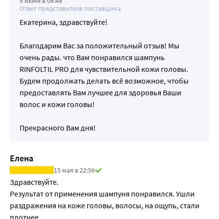
9 июня в 08:48
Ответ представителя поставщика
состояние волосяной луковицы, придают объем и блеск 
волосам, восстанавливают поврежденные участки.
Екатерина, здравствуйте!
ОЖИДАЕМЫЙ ЭФФЕКТ ОТ ПРИМЕНЕНИЯ:
-Бережно очищает.
Благодарим Вас за положительный отзыв! Мы
-Устраняет раздражение.
очень рады. что Вам понравился шампунь
-Стимулирует рост волос.
RINFOLTIL PRO для чувствительной кожи головы.
Специальные особенности: Без SLS, парабенов, 
Будем продолжать делать всё возможное, чтобы
силиконов. pH-нейтральный. Гипоаллергенно.
предоставлять Вам лучшее для здоровья Ваши
Результат: волосы и кожа головы очищены, рост волос 
волос и кожи головы!
активирован, раздражение устранено
Прекрасного Вам дня!
Елена
15 мая в 22:56
Здравствуйте.

Результат от применения шампуня понравился. Ушли 
раздражения на коже головы, волосы, на ощупь, стали 
плотнее. 