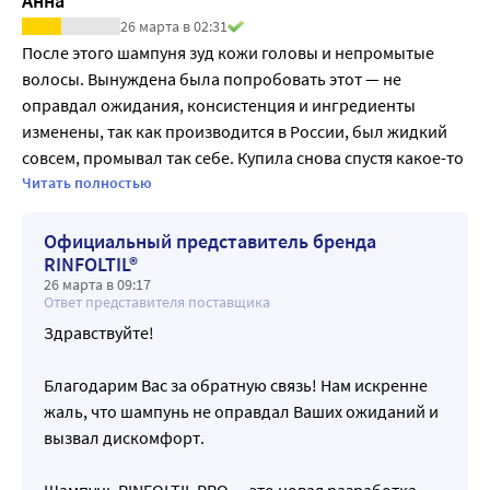
Анна
26 марта в 02:31
После этого шампуня зуд кожи головы и непромытые 
волосы. Вынуждена была попробовать этот — не 
оправдал ожидания, консистенция и ингредиенты 
изменены, так как производится в России, был жидкий 
совсем, промывал так себе. Купила снова спустя какое-то 
время — стал погуще, лучше мылится, но также не 
Читать полностью
промывает и зуд 
Официальный представитель бренда
RINFOLTIL®
26 марта в 09:17
Ответ представителя поставщика
Здравствуйте!
Благодарим Вас за обратную связь! Нам искренне
жаль, что шампунь не оправдал Ваших ожиданий и
вызвал дискомфорт.
Шампунь RINFOLTIL PRO — это новая разработка,