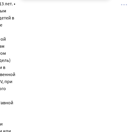
3 лет. •
ным
детей в
ие
лой
ам
том
дель)
и в
ственной
V, при
ого
тавной
ти
и или