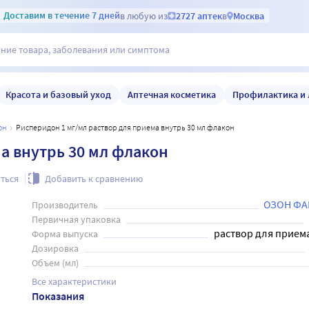
Доставим
в течение 7 дней
в любую из
2727 аптек
в
Москва
Красота и базовый уход
Аптечная косметика
Профилактика и 
он
Рисперидон 1 мг/мл раствор для приема внутрь 30 мл флакон
а внутрь 30 мл флакон
ться
Добавить к сравнению
ОЗОН ФА
Производитель
Первичная упаковка
раствор для прием
Форма выпуска
Дозировка
Объем (мл)
Все характеристики
Показания