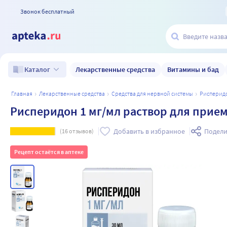
Звонок бесплатный
Лекарственные средства
Витамины и бад
Каталог
главная
лекарственные средства
средства для нервной системы
рисперид
Рисперидон 1 мг/мл раствор для прием
Добавить в избранное
Подели
(
16
отзывов)
Рецепт остаётся в аптеке