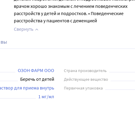
врачом хорошо знакомым с лечением поведенческих
расстройств у детей и подростков. • Поведенческие
расстройства у пациентов с деменцией
Свернуть
ывы
ОЗОН ФАРМ ООО
Страна производитель
Беречь от детей
Действующее вещество
аствор для приема внутрь
Первичная упаковка
1 мг/мл