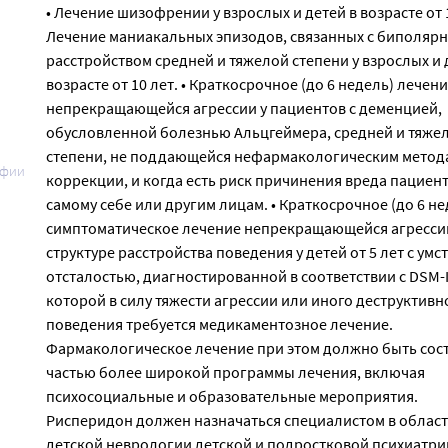
• Лечение шизофрении у взрослых и детей в возрасте от 1
Лечение маниакальных эпизодов, связанных с биполяр
расстройством средней и тяжелой степени у взрослых и 
возрасте от 10 лет. • Краткосрочное (до 6 недель) лечен
непрекращающейся агрессии у пациентов с деменцией,
обусловленной болезнью Альцгеймера, средней и тяже
степени, не поддающейся нефармакологическим метод
афии
коррекции, и когда есть риск причинения вреда пациен
самому себе или другим лицам. • Краткосрочное (до 6 не
симптоматическое лечение непрекращающейся агресси
структуре расстройства поведения у детей от 5 лет с ум
отсталостью, диагностированной в соответствии с DSM-I
которой в силу тяжести агрессии или иного деструктивн
поведения требуется медикаментозное лечение.
Фармакологическое лечение при этом должно быть сос
частью более широкой программы лечения, включая
психосоциальные и образовательные мероприятия.
Рисперидон должен назначаться специалистом в облас
детской неврологии детской и подростковой психиатри