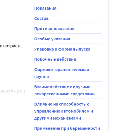
Показания
Состав
 либо 
Противопоказания
тся 4-6 мг 
Особые указания
ающая дозы.
 возрасте 
Упаковка и форма выпуска
вление 
я применять 
Побочные действия
льцгеймера, 
да 
Фармакотерапевтическая
группа
 в сутки до 
у детей от 
Взаимодействие с другими
о 
енная – до 1 
лекарственными средствами
вной частью 
ть не менее 
ачаться 
Влияние на способность к
ивность, 
м 
управлению автомобилем и
другими механизмами
з выше 6 мг 
Применение при беременности