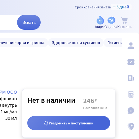
~ 5 дней
Срок хранения заказа
Искать
Акции
Уценка
Корзина
лечение орви и гриппа
Здоровье ног и суставов
Гигиена и уход
РМ ООО
флакон
Нет в наличии
246
₽
а внутрь
Последняя цена
1 мг/мл
30 мл
Уведомить о поступлении