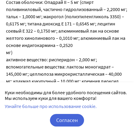
Состав оболочки: Опадрай II – 5 мг (спирт
поливиниловый, частично гидролизованный – 2,2000 мг;
тальк – 1,0000 мг; макрогол (полиэтиленгликоль 3350) –
0,6175 мг; титана диоксид Е 171 – 0,6545 мг; лецитин
соевый Е 322 – 0,1750 мг; алюминиевый лак на основе
желтого хинолинового – 0,1010 мг; алюминиевый лак на
основе индигокармина – 0,2520
мг)
активное вещество: рисперидон – 2,000 мг;
вспомогательные вещества: лактозы моногидрат –
145,000 мг; целлюлоза микрокристаллическая – 40,000
мг; крахмал кукурузный – 10,000 мг; кремния диоксид
коллоидный – 1,000 мг; магния стеарат – 2,000 мг;
Куки необходимы для более удобного посещения сайтов.
пленочная оболочка: [гипромеллоза – 3,600 мг, тальк –
Мы используем куки для вашего комфорта!
1,200 мг, титана диоксид – 0,660 мг, макрогол 4000
Узнайте больше про использование cookie.
(полиэтиленгликоль 4000) – 0,540 мг] или [сухая смесь
для пленочного покрытия, содержащая гипромеллозу
Согласен
(60 %), тальк (20 %), титана диоксид (11 %), макрогол 4000
Корзина
Вход / Регистрация
(полиэтиленгликоль 4000) (9 %)] – 6,000 мг.