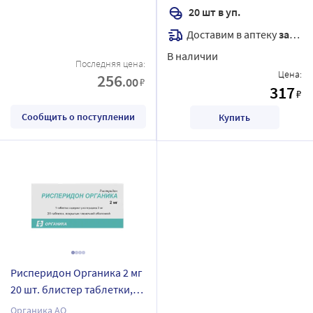
20 шт в уп.
Доставим в аптеку
завтра
В наличии
Последняя цена:
Цена:
256
.00
₽
317
₽
Сообщить о поступлении
Купить
Рисперидон Органика 2 мг
20 шт. блистер таблетки,
покрытые пленочной
Органика АО