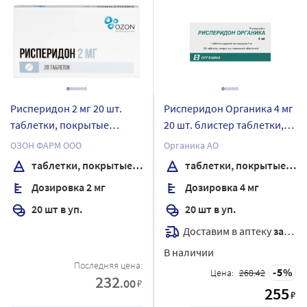
Рисперидон 2 мг 20 шт.
Рисперидон Органика 4 мг
таблетки, покрытые
20 шт. блистер таблетки,
пленочной оболочкой
покрытые пленочной
ОЗОН ФАРМ ООО
Органика АО
оболочкой
таблетки, покрытые пленочной оболочкой
таблетки, покрытые пленочной оболочкой
Дозировка 2 мг
Дозировка 4 мг
20 шт в уп.
20 шт в уп.
Доставим в аптеку
завтра
В наличии
Последняя цена:
5
Цена:
268.42
232
.00
₽
255
₽