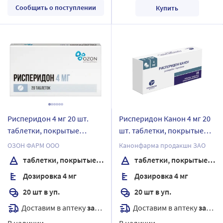
Сообщить о поступлении
Купить
Рисперидон 4 мг 20 шт.
Рисперидон Канон 4 мг 20
таблетки, покрытые
шт. таблетки, покрытые
пленочной оболочкой
пленочной оболочкой
ОЗОН ФАРМ ООО
Канонфарма продакшн ЗАО
таблетки, покрытые пленочной оболочкой
таблетки, покрытые пленочной оболочкой
Дозировка 4 мг
Дозировка 4 мг
20 шт в уп.
20 шт в уп.
Доставим в аптеку
завтра
Доставим в аптеку
завтра
В наличии
В наличии