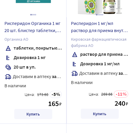
Рисперидон Органика 1 мг
Рисперидон 1 мг/мл
20 шт. блистер таблетки,
раствор для приема внутрь
покрытые пленочной
со шприцем дозирующим и
Органика АО
Кировская фармацевтическая
оболочкой
адаптером 30 мл флакон
фабрика АО
таблетки, покрытые пленочной оболочкой
раствор для приема внутрь
Дозировка 1 мг
Дозировка 1 мг/мл
20 шт в уп.
Доставим в аптеку
завтра
Доставим в аптеку
завтра
В наличии
В наличии
11
5
Цена:
269.66
Цена:
173.68
240
165
₽
₽
Купить
Купить