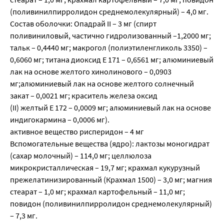
(поливинилпирролидон среднемолекулярный) – 4,0 мг.
Состав оболочки: Опадрай II – 3 мг (спирт
поливиниловый, частично гидролизованный –1,2000 мг;
тальк – 0,4440 мг; макрогол (полиэтиленгликоль 3350) –
0,6060 мг; титана диоксид Е 171 – 0,6561 мг; алюминиевый
лак на основе желтого хинолинового – 0,0903
мг;алюминиевый лак на основе желтого солнечный
закат – 0,0021 мг; краситель железа оксид
(II) желтый Е 172 – 0,0009 мг; алюминиевый лак на основе
индигокармина – 0,0006 мг).
активное вещество рисперидон – 4 мг
Вспомогательные вещества (ядро): лактозы моногидрат
(сахар молочный) – 114,0 мг; целлюлоза
микрокристаллическая – 19,7 мг; крахмал кукурузный
прежелатинизированный (Крахмал 1500) – 3,0 мг; магния
стеарат – 1,0 мг; крахмал картофельный – 11,0 мг;
повидон (поливинилпирролидон среднемолекулярный)
– 7,3 мг.