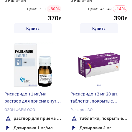
30
14
Цена:
530
Цена:
453.49
370
390
₽
₽
Купить
Купить
Рисперидон 1 мг/мл
Рисперидон 2 мг 20 шт.
раствор для приема внутрь
таблетки, покрытые
30 мл флакон
пленочной оболочкой
ОЗОН ФАРМ ООО
Рафарма АО
раствор для приема внутрь
таблетки, покрытые пленочной оболочкой
Дозировка 1 мг/мл
Дозировка 2 мг