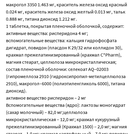
макрогол 3350 1.463 мг, краситель железа оксид красный
0.024 мг, краситель железа оксид желтый 0.013 мг, тальк
0.888 мг, титана диоксид 1.212 мг.
1 таблетка, покрытая пленочной оболочкой, содержит:
активные вещества: рисперидона 4 мг;
вспомогательные вещества: кальция гидрофосфата
дигидрат, повидон (пласдон К 29/32 или коллидон 30),
крахмал прежелатинизированный (крахмал С*Pharm),
магния стеарат, целлюлоза микрокристаллическая;
состав пленочной оболочки: селекоат AQ–02003
(гипромеллоза 2910 (гидроксипропил-метилцеллюлоза
2910), макрогол–6000 (полиэтиленгликоль 6000), титана
диоксид).
активное вещество рисперидон – 2 мг
Вспомогательные вещества (ядро): лактозы моногидрат
(сахар молочный) – 82,0 мг;целлюлоза
микрокристаллическая – 12,0 мг; крахмал кукурузный
прежелатинизированный (Крахмал 1500) – 2,0 мг; магния
стеарат – 1,0 мг; крахмал картофельный – 7,0 мг; повидон