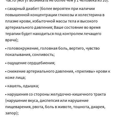
Часто (могут возникать не более чем у 1 человека из 10):
• сахарный диабет (более вероятен при наличии 
повышенной концентрации глюкозы и холестерина в 
плазме крови, избыточной массы тела и высокого 
артериального давления; Ваше состояние во время 
терапии будет находиться под контролем лечащего 
врача);
• головокружение, головная боль, вертиго, чувство 
покалывания, сонливость;
• ощущение сердцебиения;
• снижение артериального давления, «приливы» крови к 
коже лица;
• кашель, одышка;
• нарушения со стороны желудочно-кишечного тракта 
(нарушение вкуса, диспепсия или нарушение 
пищеварения, рвота, боль в животе, тошнота, диарея, 
запор);