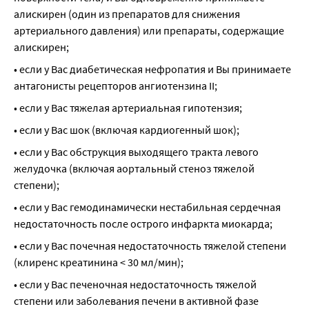
алискирен (один из препаратов для снижения 
артериального давления) или препараты, содержащие 
алискирен;
• если у Вас диабетическая нефропатия и Вы принимаете 
антагонисты рецепторов ангиотензина II;
• если у Вас тяжелая артериальная гипотензия;
• если у Вас шок (включая кардиогенный шок);
• если у Вас обструкция выходящего тракта левого 
желудочка (включая аортальный стеноз тяжелой 
степени);
• если у Вас гемодинамически нестабильная сердечная 
недостаточность после острого инфаркта миокарда;
• если у Вас почечная недостаточность тяжелой степени 
(клиренс креатинина < 30 мл/мин);
• если у Вас печеночная недостаточность тяжелой 
степени или заболевания печени в активной фазе 