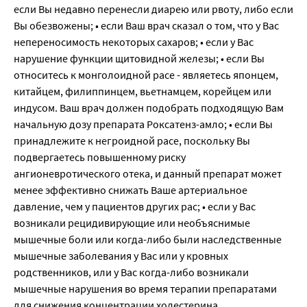
если Вы недавно перенесли диарею или рвоту, либо если
Вы обезвожены; • если Ваш врач сказал о том, что у Вас
непереносимость некоторых сахаров; • если у Вас
нарушение функции щитовидной железы; • если Вы
относитесь к монголоидной расе - являетесь японцем,
китайцем, филиппинцем, вьетнамцем, корейцем или
индусом. Ваш врач должен подобрать подходящую Вам
начальную дозу препарата Роксатенз-амло; • если Вы
принадлежите к негроидной расе, поскольку Вы
подвергаетесь повышенному риску
ангионевротического отека, и данный препарат может
менее эффективно снижать Ваше артериальное
давление, чем у пациентов других рас; • если у Вас
возникали рецидивирующие или необъяснимые
мышечные боли или когда-либо были наследственные
мышечные заболевания у Вас или у кровных
родственников, или у Вас когда-либо возникали
мышечные нарушения во время терапии препаратами
для снижения концентрации холестерина.