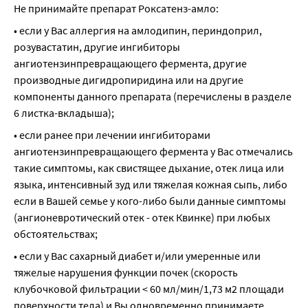
Не принимайте препарат Роксатенз-амло:
• если у Вас аллергия на амлодипин, периндоприл, 
розувастатин, другие ингибиторы 
ангиотензинпревращающего фермента, другие 
производные дигидропиридина или на другие 
компоненты данного препарата (перечислены в разделе 
6 листка-вкладыша);
• если ранее при лечении ингибиторами 
ангиотензинпревращающего фермента у Вас отмечались 
такие симптомы, как свистящее дыхание, отек лица или 
языка, интенсивный зуд или тяжелая кожная сыпь, либо 
если в Вашей семье у кого-либо были данные симптомы 
(ангионевротический отек - отек Квинке) при любых 
обстоятельствах;
• если у Вас сахарный диабет и/или умеренные или 
тяжелые нарушения функции почек (скорость 
клубочковой фильтрации < 60 мл/мин/1,73 м2 площади 
поверхности тела) и Вы одновременно принимаете 