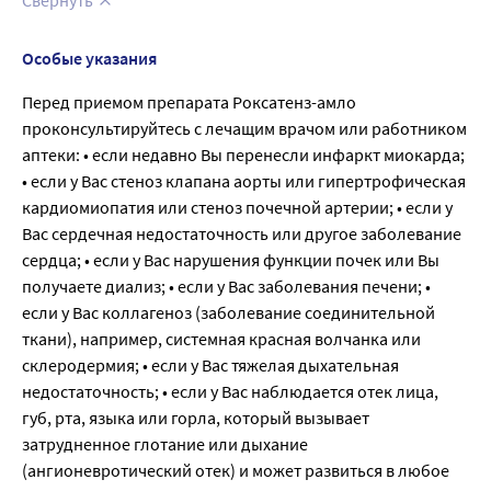
Свернуть
Особые указания
Перед приемом препарата Роксатенз-амло
проконсультируйтесь с лечащим врачом или работником
аптеки: • если недавно Вы перенесли инфаркт миокарда;
• если у Вас стеноз клапана аорты или гипертрофическая
кардиомиопатия или стеноз почечной артерии; • если у
Вас сердечная недостаточность или другое заболевание
сердца; • если у Вас нарушения функции почек или Вы
получаете диализ; • если у Вас заболевания печени; •
если у Вас коллагеноз (заболевание соединительной
ткани), например, системная красная волчанка или
склеродермия; • если у Вас тяжелая дыхательная
недостаточность; • если у Вас наблюдается отек лица,
губ, рта, языка или горла, который вызывает
затрудненное глотание или дыхание
(ангионевротический отек) и может развиться в любое