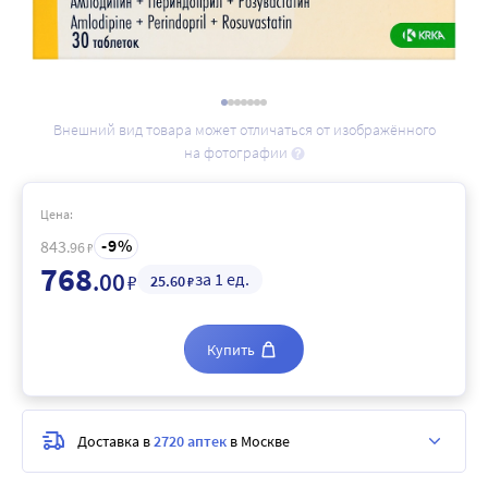
Внешний вид товара может отличаться от изображённого
на фотографии
Цена:
9
843
.96
₽
768
.00
за 1 ед.
₽
25
.60
₽
Купить
Доставка в
2720 аптек
в Москве