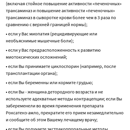
(включая стойкое повышение активности «печеночных» 
трансаминаз и повышение активности «печеночных» 
трансаминаз в сыворотке крови более чем в 3 раза по 
сравнению с верхней границей нормы);
• если у Вас миопатия (рецидивирующие или 
необъяснимые мышечные боли);
• если у Вас предрасположенность к развитию 
миотоксических осложнений;
• если Вы принимаете циклоспорин (например, после 
трансплантации органа);
• если Вы беременны или кормите грудью;
• если Вы - женщина детородного возраста и не 
используете адекватные методы контрацепции; если Вы 
забеременели во время применения препарата 
Роксатенз-амло, прекратите его прием незамедлительно 
и сообщите об этом Вашему лечащему врачу;
• если Вы получаете экстракорпоральные методы 