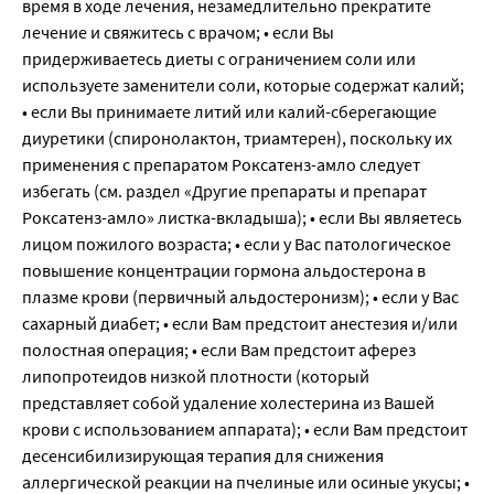
время в ходе лечения, незамедлительно прекратите
лечение и свяжитесь с врачом; • если Вы
придерживаетесь диеты с ограничением соли или
используете заменители соли, которые содержат калий;
• если Вы принимаете литий или калий-сберегающие
диуретики (спиронолактон, триамтерен), поскольку их
применения с препаратом Роксатенз-амло следует
избегать (см. раздел «Другие препараты и препарат
Роксатенз-амло» листка-вкладыша); • если Вы являетесь
лицом пожилого возраста; • если у Вас патологическое
повышение концентрации гормона альдостерона в
плазме крови (первичный альдостеронизм); • если у Вас
сахарный диабет; • если Вам предстоит анестезия и/или
полостная операция; • если Вам предстоит аферез
липопротеидов низкой плотности (который
представляет собой удаление холестерина из Вашей
крови с использованием аппарата); • если Вам предстоит
десенсибилизирующая терапия для снижения
аллергической реакции на пчелиные или осиные укусы; •