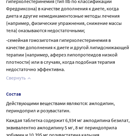
гиперхолестеринемия (тип IIb по классификации 
Фредриксона) в качестве дополнения к диете, когда 
диета и другие немедикаментозные методы лечения 
(например, физические упражнения, снижение массы 
тела) оказываются недостаточными;
-семейная гомозиготная гиперхолестеринемия в 
качестве дополнения к диете и другой липидснижающей 
терапии (например, аферез липопротеидов низкой 
плотности) или в случаях, когда подобная терапия 
недостаточно эффективна.
Свернуть
Состав
Действующими веществами являются: амлодипин, 
периндоприл и розувастатин.
Каждая таблетка содержит 6,934 мг амлодипина безилат, 
эквивалентно амлодипину 5 мг, 8 мг периндоприла 
эрбумин и 10,395 мг розувастатина кальция, 