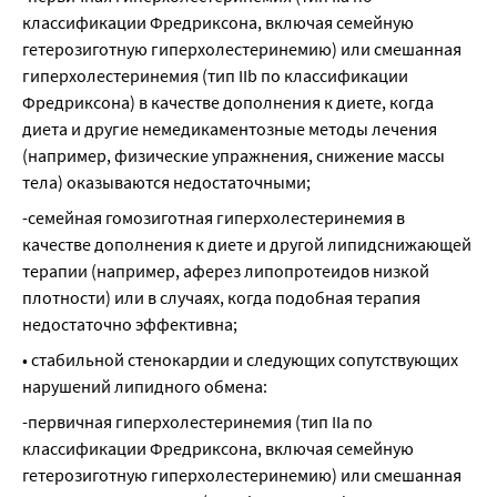
классификации Фредриксона, включая семейную 
гетерозиготную гиперхолестеринемию) или смешанная 
гиперхолестеринемия (тип IIb по классификации 
Фредриксона) в качестве дополнения к диете, когда 
диета и другие немедикаментозные методы лечения 
(например, физические упражнения, снижение массы 
тела) оказываются недостаточными;
-семейная гомозиготная гиперхолестеринемия в 
качестве дополнения к диете и другой липидснижающей 
терапии (например, аферез липопротеидов низкой 
плотности) или в случаях, когда подобная терапия 
недостаточно эффективна;
• стабильной стенокардии и следующих сопутствующих 
нарушений липидного обмена:
-первичная гиперхолестеринемия (тип IIa по 
классификации Фредриксона, включая семейную 
гетерозиготную гиперхолестеринемию) или смешанная 