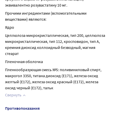
эквивалентно розувастатину 10 мг.
Прочими ингредиентами (вспомогательными 
веществами) являются:
Ядро
Целлюлоза микрокристаллическая, тип 200, целлюлоза 
микрокристаллическая, тип 112, кросповидон, тип А, 
кремния диоксид коллоидный безводный, магния 
стеарат
Пленочная оболочка
Пленкообразующая смесь №5: поливиниловый спирт, 
макрогол 3350, титана диоксид (Е171), железа оксид 
желтый (Е172), железа оксид красный (Е172), железа 
оксид черный (Е172), тальк
Свернуть
Противопоказания