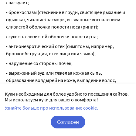
• васкулит;
• бронхоспазм (стеснение в груди, свистящее дыхание и 
одышка), чихание/насморк, вызванные воспалением 
слизистой оболочки полости носа (ринит);
• сухость слизистой оболочки полости рта;
• ангионевротический отек (симптомы, например, 
бронхообструкция, отек лица или языка);
• нарушение со стороны почек;
• выраженный зуд или тяжелая кожная сыпь, 
образование волдырей на коже, выпадение волос, 
повышенное потоотделение, кожный зуд, красные пятна 
Куки необходимы для более удобного посещения сайтов.
на коже, изменение цвета кожи;
Мы используем куки для вашего комфорта!
• реакция фоточувствительности (повышенная 
Узнайте больше про использование cookie.
чувствительность кожных покровов к 
ультрафиолетовому или видимому излучению);
Согласен
• боль в суставах;
Корзина
Вход / Регистрация