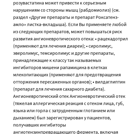
розувастатина может привести к серьезным
нарушениям со стороны мышц (рабдомиолиз) (см.
раздел «Другие препараты и препарат Роксатенз-
амло» листка-вкладыша). Если Вы применяете любой
из следующих препаратов, может повышаться риск
развития ангионевротического отека: • рацекадотрил
(применяют для лечения диареи); • сиролимус,
эверолимус, темсиролимус и другие препараты,
принадлежащие к классу так называемых
ингибиторов мишени рапамицина в клетках
млекопитающих (применяют для предотвращения
отторжения пересаженных органов); • вилдаглиптин
(препарат для лечения сахарного диабета).
Ангионевротический отек Ангионевротический отек
(тяжелая аллергическая реакция с отеком лица, губ,
языка или горла с затрудненным глотанием или
дыханием) был зарегистрирован у пациентов,
получавших ингибиторы
ангиотензинпревращающего фермента, включая