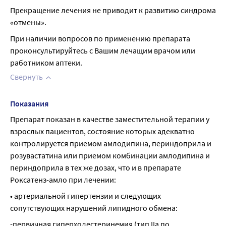
Прекращение лечения не приводит к развитию синдрома 
«отмены».
При наличии вопросов по применению препарата 
проконсультируйтесь с Вашим лечащим врачом или 
работником аптеки.
Свернуть
Показания
Препарат показан в качестве заместительной терапии у 
взрослых пациентов, состояние которых адекватно 
контролируется приемом амлодипина, периндоприла и 
розувастатина или приемом комбинации амлодипина и 
периндоприла в тех же дозах, что и в препарате 
Роксатенз-амло при лечении:
• артериальной гипертензии и следующих 
сопутствующих нарушений липидного обмена:
-первичная гиперхолестеринемия (тип IIa по 