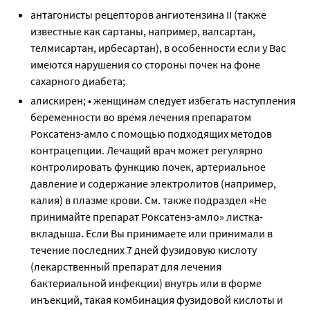
антагонисты рецепторов ангиотензина II (также
известные как сартаны, например, валсартан,
телмисартан, ирбесартан), в особенности если у Вас
имеются нарушения со стороны почек на фоне
сахарного диабета;
алискирен; • женщинам следует избегать наступления
беременности во время лечения препаратом
Роксатенз-амло с помощью подходящих методов
контрацепции. Лечащий врач может регулярно
контролировать функцию почек, артериальное
давление и содержание электролитов (например,
калия) в плазме крови. См. также подраздел «Не
принимайте препарат Роксатенз-амло» листка-
вкладыша. Если Вы принимаете или принимали в
течение последних 7 дней фузидовую кислоту
(лекарственный препарат для лечения
бактериальной инфекции) внутрь или в форме
инъекций, такая комбинация фузидовой кислоты и