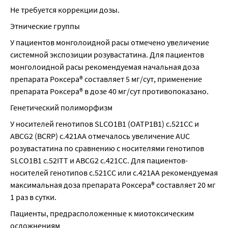
Не требуется коррекции дозы.
Этнические группы
У пациентов монголоидной расы отмечено увеличение 
системной экспозиции розувастатина. Для пациентов 
монголоидной расы рекомендуемая начальная доза 
препарата Роксера® составляет 5 мг/сут, применение 
препарата Роксера® в дозе 40 мг/сут противопоказано.
Генетический полиморфизм
У носителей генотипов SLCО1B1 (ОАТР1В1) с.521СС и 
ABCG2 (BCRP) с.421АА отмечалось увеличение AUC 
розувастатина по сравнению с носителями генотипов 
SLCО1B1 с.52ITT и ABCG2 с.421СС. Для пациентов-
носителей генотипов с.521СС или с.421АА рекомендуемая 
максимальная доза препарата Роксера® составляет 20 мг 
1 раз в сутки.
Пациенты, предрасположенные к миотоксическим 
осложнениям