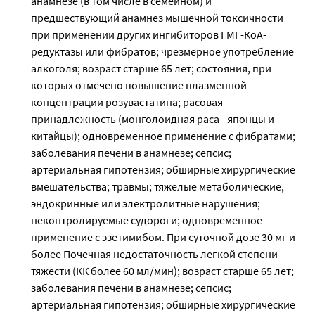
анамнезе (в том числе в семейном) и
предшествующий анамнез мышечной токсичности
при применении других ингибиторов ГМГ-КоА-
редуктазы или фибратов; чрезмерное употребление
алкоголя; возраст старше 65 лет; состояния, при
которых отмечено повышение плазменной
концентрации розувастатина; расовая
принадлежность (монголоидная раса - японцы и
китайцы); одновременное применение с фибратами;
заболевания печени в анамнезе; сепсис;
артериальная гипотензия; обширные хирургические
вмешательства; травмы; тяжелые метаболические,
эндокринные или электролитные нарушения;
неконтролируемые судороги; одновременное
применение с эзетимибом. При суточной дозе 30 мг и
более Почечная недостаточность легкой степени
тяжести (КК более 60 мл/мин); возраст старше 65 лет;
заболевания печени в анамнезе; сепсис;
артериальная гипотензия; обширные хирургические