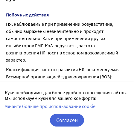
Побочные действия
НЯ, наблюдаемые при применении розувастатина, 
обычно выражены незначительно и проходят 
самостоятельно. Как и при применении других 
ингибиторов ГМГ-КоА-редуктазы, частота 
возникновения НЯ носит в основном дозозависимый 
характер.
Классификация частоты развития НЯ, рекомендуемая 
Всемирной организацией здравоохранения (ВОЗ):
очень часто ?1/10
Куки необходимы для более удобного посещения сайтов.
часто от ? 1/100 до < 1/10
Мы используем куки для вашего комфорта!
нечасто от ? 1/1000 до < 1/100
Узнайте больше про использование cookie.
редко от ? 1/10000 до < 1/1000
Согласен
очень редко < 1/10000
Корзина
Вход / Регистрация