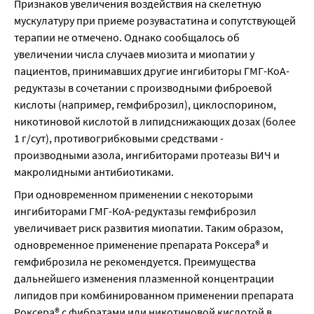
Признаков увеличения воздействия на скелетную 
мускулатуру при приеме розувастатина и сопутствующей 
терапии не отмечено. Однако сообщалось об 
увеличении числа случаев миозита и миопатии у 
пациентов, принимавших другие ингибиторы ГМГ-КоА-
редуктазы в сочетании с производными фиброевой 
кислоты (например, гемфиброзил), циклоспорином, 
никотиновой кислотой в липидснижающих дозах (более 
1 г/сут), противогрибковыми средствами - 
производными азола, ингибиторами протеазы ВИЧ и 
макролидными антибиотиками.
При одновременном применении с некоторыми 
ингибиторами ГМГ-КоА-редуктазы гемфиброзил 
увеличивает риск развития миопатии. Таким образом, 
одновременное применение препарата Роксера® и 
гемфиброзила не рекомендуется. Преимущества 
дальнейшего изменения плазменной концентрации 
липидов при комбинированном применении препарата 
Роксера® с фибратами или никотиновой кислотой в 