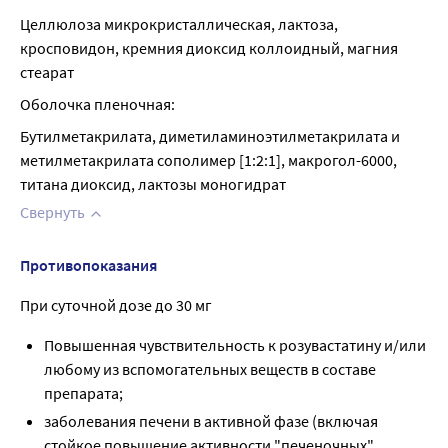
Целлюлоза микрокристаллическая, лактоза, 
кросповидон, кремния диоксид коллоидный, магния 
стеарат
Оболочка пленочная:
Бутилметакрилата, диметиламиноэтилметакрилата и 
метилметакрилата сополимер [1:2:1], макрогол-6000, 
титана диоксид, лактозы моногидрат
Свернуть
Противопоказания
При суточной дозе до 30 мг
Повышенная чувствительность к розувастатину и/или
любому из вспомогательных веществ в составе
препарата;
заболевания печени в активной фазе (включая
стойкое повышение активности "печеночных"