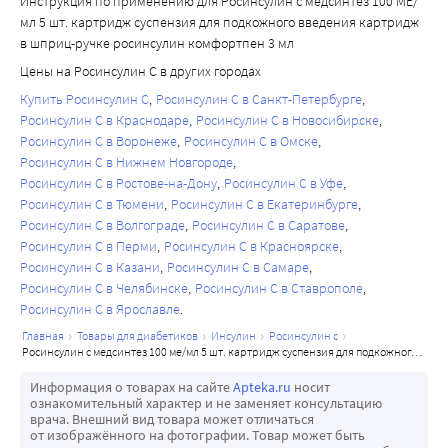
Инструкция по применению для Росинсулин с медсинтез 100 МЕ/
мл 5 шт. картридж суспензия для подкожного введения картридж
в шприц-ручке росинсулин комфортпен 3 мл
Цены на Росинсулин С в других городах
Купить Росинсулин С
Росинсулин С в Санкт-Петербурге
Росинсулин С в Краснодаре
Росинсулин С в Новосибирске
Росинсулин С в Воронеже
Росинсулин С в Омске
Росинсулин С в Нижнем Новгороде
Росинсулин С в Ростове-на-Дону
Росинсулин С в Уфе
Росинсулин С в Тюмени
Росинсулин С в Екатеринбурге
Росинсулин С в Волгограде
Росинсулин С в Саратове
Росинсулин С в Перми
Росинсулин С в Красноярске
Росинсулин С в Казани
Росинсулин С в Самаре
Росинсулин С в Челябинске
Росинсулин С в Ставрополе
Росинсулин С в Ярославле
главная
товары для диабетиков
инсулин
росинсулин с
росинсулин с медсинтез 100 ме/мл 5 шт. картридж суспензия для подкожного введения картридж в шприц-ручке росинсулин комфортпен 3 мл
Информация о товарах на сайте
Apteka.ru
носит
ознакомительный характер и не заменяет консультацию
врача. Внешний вид товара может отличаться
от изображённого на фотографии. Товар может быть