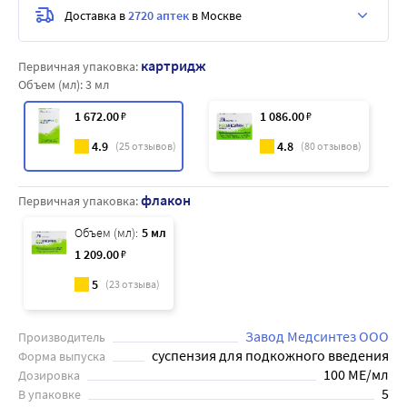
Доставка в
2720 аптек
в Москве
картридж
Первичная упаковка:
Объем (мл):
3 мл
1 672
.00
₽
1 086
.00
₽
4.9
4.8
(
25
отзывов)
(
80
отзывов)
флакон
Первичная упаковка:
Объем (мл):
5 мл
1 209
.00
₽
5
(
23
отзыва)
Завод Медсинтез ООО
Производитель
суспензия для подкожного введения
Форма выпуска
100 МЕ/мл
Дозировка
5
В упаковке