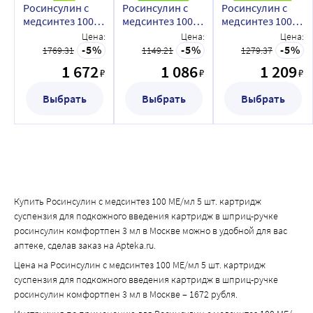
Росинсулин с
Росинсулин с
Росинсулин с
медсинтез 100
медсинтез 100
медсинтез 100
МЕ/мл 5 шт.
МЕ/мл 5 шт.
МЕ/мл 5 шт.
Цена:
Цена:
Цена:
картридж
картридж
флакон
5
5
5
1769.31
1149.21
1279.37
суспензия для
суспензия для
суспензия для
1 672
1 086
1 209
₽
₽
₽
подкожного
подкожного
подкожного
введения
введения
введения
Выбрать
Выбрать
Выбрать
картридж в
картридж 3 мл
флакон 5 мл
шприц-ручке
росинсулин
комфортпен 3
мл
Купить Росинсулин с медсинтез 100 МЕ/мл 5 шт. картридж
суспензия для подкожного введения картридж в шприц-ручке
росинсулин комфортпен 3 мл в Москве можно в удобной для вас
аптеке, сделав заказ на Apteka.ru.
Цена на Росинсулин с медсинтез 100 МЕ/мл 5 шт. картридж
суспензия для подкожного введения картридж в шприц-ручке
росинсулин комфортпен 3 мл в Москве – 1672 рубля.