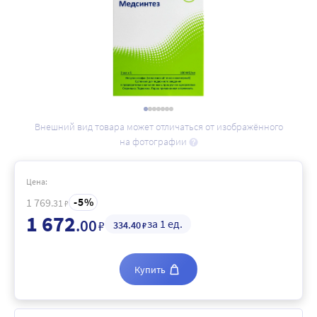
Внешний вид товара может отличаться от изображённого
на фотографии
Цена:
5
1 769
.31
₽
1 672
.00
за 1 ед.
₽
334
.40
₽
Купить