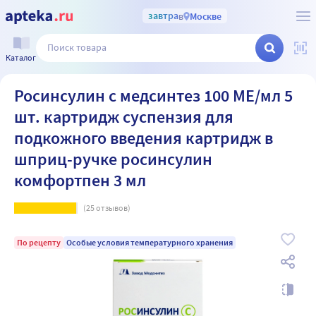
завтра
в
Москве
Каталог
Росинсулин с медсинтез 100 МЕ/мл 5
шт. картридж суспензия для
подкожного введения картридж в
шприц-ручке росинсулин
комфортпен 3 мл
(
25
отзывов)
По рецепту
Особые условия температурного хранения