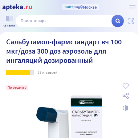
завтра
в
Москве
Каталог
Сальбутамол-фармстандарт вч 100
мкг/доза 300 доз аэрозоль для
ингаляций дозированный
(
38
отзывов)
По рецепту