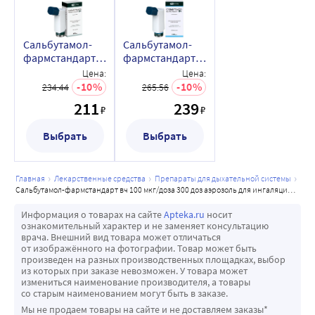
какими-либо другими адаптерами, кроме мундштука, 
поставляемого вместе с препаратом.
Сальбутамол-
Сальбутамол-
Содержимое баллона находится под давлением. Баллон 
фармстандарт
фармстандарт
нельзя вскрывать и подвергать нагреванию выше 50 °С!
вч 100 мкг/доза
вч 100 мкг/доза
Цена:
Цена:
Если у Вас возникнут трудности с использованием 
200 доз
300 доз
10
10
234.44
265.56
аэрозоль для
аэрозоль для
ингалятора, свяжитесь с врачом.
211
239
₽
₽
ингаляций
ингаляций
дозированный
дозированный
Выбрать
Выбрать
главная
лекарственные средства
препараты для дыхательной системы
сальбутамол-фармстандарт вч 100 мкг/доза 300 доз аэрозоль для ингаляций дозированный
Информация о товарах на сайте
Apteka.ru
носит
ознакомительный характер и не заменяет консультацию
врача. Внешний вид товара может отличаться
от изображённого на фотографии. Товар может быть
произведен на разных производственных площадках, выбор
из которых при заказе невозможен. У товара может
измениться наименование производителя, а товары
со старым наименованием могут быть в заказе.
Мы не продаем товары на сайте и не доставляем заказы*