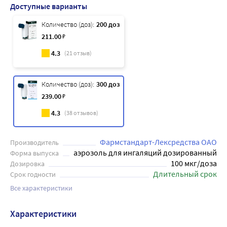
Доступные варианты
Количество (доз):
200 доз
211
.00
₽
4.3
(
21
отзыв)
Количество (доз):
300 доз
239
.00
₽
4.3
(
38
отзывов)
Фармстандарт-Лексредства ОАО
Производитель
аэрозоль для ингаляций дозированный
Форма выпуска
100 мкг/доза
Дозировка
Длительный срок
Срок годности
Все характеристики
Характеристики