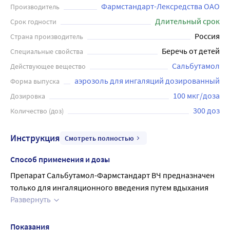
Фармстандарт-Лексредства ОАО
Производитель
Длительный срок
Срок годности
Россия
Страна производитель
Беречь от детей
Специальные свойства
Сальбутамол
Действующее вещество
аэрозоль для ингаляций дозированный
Форма выпуска
100 мкг/доза
Дозировка
300 доз
Количество (доз)
Инструкция
Смотреть полностью
Способ применения и дозы
Препарат Сальбутамол-Фармстандарт ВЧ предназначен 
только для ингаляционного введения путем вдыхания 
Развернуть
через рот.
Повышенная потребность в применении агонистов β2-
адренорецепторов может являться признаком 
Показания