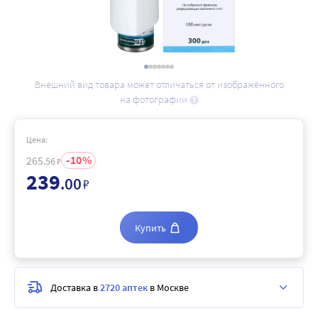
Внешний вид товара может отличаться от изображённого
на фотографии
Цена:
10
265
.56
₽
239
.00
₽
Купить
Доставка в
2720 аптек
в Москве