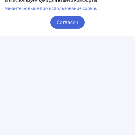
Мы используем куки для вашего комфорта!
Узнайте больше про использование cookie.
Согласен
Корзина
Вход / Регистрация
ПРИЛОЖЕНИЯ
СЛЕДИТЕ ЗА НАМИ
ГОРЯЧАЯ ЛИНИЯ