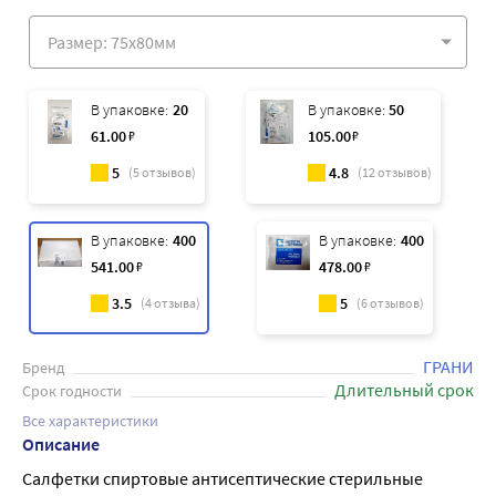
В упаковке:
20
В упаковке:
50
61
.00
₽
105
.00
₽
5
4.8
(
5
отзывов)
(
12
отзывов)
В упаковке:
400
В упаковке:
400
541
.00
₽
478
.00
₽
3.5
5
(
4
отзыва)
(
6
отзывов)
ГРАНИ
Бренд
Длительный срок
Срок годности
Все характеристики
Описание
Салфетки спиртовые антисептические стерильные