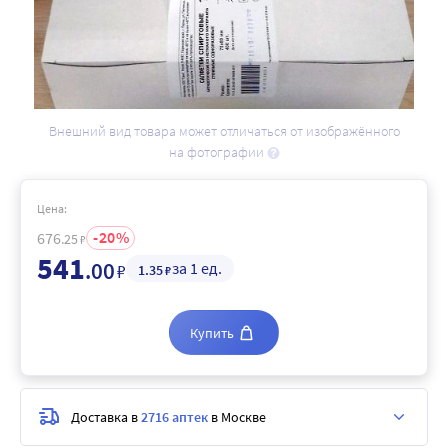
Внешний вид товара может отличаться от изображённого
на фотографии
Цена:
20
676
.25
₽
541
.00
за 1 ед.
₽
1
.35
₽
Купить
Доставка в
2716 аптек
в Москве