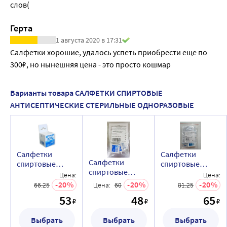
слов(
Герта
1 августа 2020 в 17:31
Салфетки хорошие, удалось успеть приобрести еще по 
300₽, но нынешняя цена - это просто кошмар
Варианты товара САЛФЕТКИ СПИРТОВЫЕ
АНТИСЕПТИЧЕСКИЕ СТЕРИЛЬНЫЕ ОДНОРАЗОВЫЕ
Салфетки
Салфетки
Салфетки
спиртовые
спиртовые
спиртовые
антисептические
антисептические
Цена:
Цена:
антисептические
стерильные
стерильные
20
20
20
66.25
Цена:
60
81.25
стерильные
одноразовые
одноразовые
53
48
65
одноразовые
₽
₽
₽
30х60 мм 20 шт./
30х60 мм 50 шт./
30х60 мм 20 шт./
коробка
пакет
Выбрать
пакет
Выбрать
Выбрать