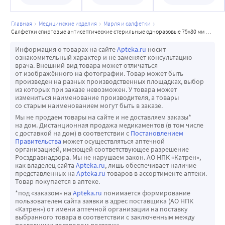
главная
медицинские изделия
марля и салфетки
салфетки спиртовые антисептические стерильные одноразовые 75х80 мм 400 шт./коробка
Информация о товарах на сайте
Apteka.ru
носит
ознакомительный характер и не заменяет консультацию
врача. Внешний вид товара может отличаться
от изображённого на фотографии. Товар может быть
произведен на разных производственных площадках, выбор
из которых при заказе невозможен. У товара может
измениться наименование производителя, а товары
со старым наименованием могут быть в заказе.
Мы не продаем товары на сайте и не доставляем заказы*
на дом. Дистанционная продажа медикаментов (в том числе
с доставкой на дом) в соответствии с
Постановлением
Правительства
может осуществляться аптечной
организацией, имеющей соответствующее разрешение
Росздравнадзора. Мы не нарушаем закон. АО НПК «Катрен»,
как владелец сайта
Apteka.ru
, лишь обеспечивает наличие
представленных на
Apteka.ru
товаров в ассортименте аптеки.
Товар покупается в аптеке.
*под «заказом» на
Apteka.ru
понимается формирование
пользователем сайта заявки в адрес поставщика (АО НПК
«Катрен») от имени аптечной организации на поставку
выбранного товара в соответствии с заключенным между
последними договором поставки