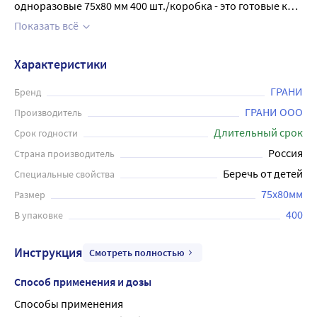
одноразовые 75х80 мм 400 шт./коробка - это готовые к
применению салфетки одноразового использования из
Показать всё
нетканого материала, пропитанные раствором
этилового спирта и упакованные в герметичный пакет из
Характеристики
комбинированного материала. Салфетки
антисептические спиртовые обладают
ГРАНИ
Бренд
дезинфицирующим действием, подавляют рост
ГРАНИ ООО
Производитель
грамотрицательной и грамположительной
Длительный срок
Срок годности
микрофлоры, грибов, патогенных простейших, вирусов.
Россия
Страна производитель
Они предназначены для местного применения в качестве
Беречь от детей
Специальные свойства
антимикробного и дезинфицирующего средства при
обработке кожных покровов (дезинфекции мест
75x80мм
Размер
проколов) до и после постановки инъекций, заборов
400
В упаковке
крови, мелких порезов и ссадин, а также для
гигиенической и санитарной обработки рук и
Инструкция
Смотреть полностью
дезинфекции небольших поверхностей.
Способ применения и дозы
Способы применения