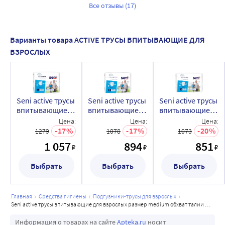
Все отзывы (17)
Варианты товара ACTIVE ТРУСЫ ВПИТЫВАЮЩИЕ ДЛЯ
ВЗРОСЛЫХ
Seni active трусы
Seni active трусы
Seni active трусы
впитывающие
впитывающие
впитывающие
для взрослых
для взрослых
одноразовые
Цена:
Цена:
Цена:
размер large
размер medium
для взрослых
17
17
20
1279
1078
1073
обхват талии
обхват талии 80-
размер small
1 057
894
851
₽
₽
₽
100-135 10 шт.
110 10 шт.
обхват талии 55-
85 10 шт.
Выбрать
Выбрать
Выбрать
главная
средства гигиены
подгузники-трусы для взрослых
seni active трусы впитывающие для взрослых размер medium обхват талии 80-110 10 шт.
Информация о товарах на сайте
Apteka.ru
носит