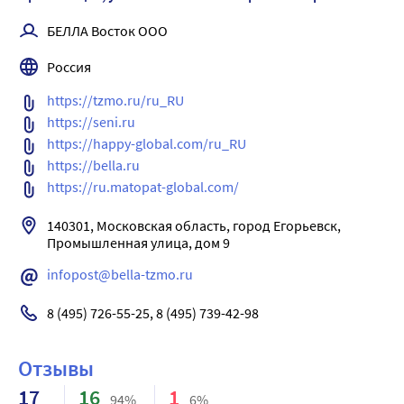
жизни. Имеют повышенную впитываемость. Трусы 
удобны в применении: их можно одевать и снимать, как 
БЕЛЛА Восток ООО
обычное белье. Подходят как для женщин, так и для 
Россия
мужчин.
-«дышащий» внешний слой – снижение риска 
https://tzmo.ru/ru_RU
возникновения раздражений и опрелостей
https://seni.ru
-двойной впитывающий слой с антибактериальным 
https://happy-global.com/ru_RU
суперабсорбентом – высокая впитываемость и 
https://bella.ru
нейтрализация неприятного запаха
https://ru.matopat-global.com/
-гидрофобные внутренние боковые бортики – 
дополнительная защита от протекания по бокам
140301, Московская область, город Егорьевск, 
-удобная и быстрая смена трусов, нужно только 
Промышленная улица, дом 9
разорвать боковые швы;
infopost@bella-tzmo.ru
-анатомическая форма и эластичная манжета вокруг 
бедер – оптимальное прилегание к телу
8 (495) 726-55-25, 8 (495) 739-42-98
-индикатор влагонасыщения – информация о степени 
наполнения и необходимости смены изделия
Отзывы
17
16
1
94%
6%