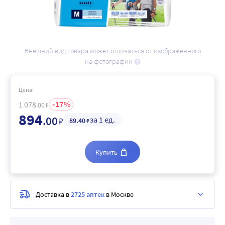
Внешний вид товара может отличаться от изображённого
на фотографии
Цена:
17
1 078
.00
₽
894
.00
за 1 ед.
₽
89
.40
₽
Купить
Доставка в
2725 аптек
в Москве