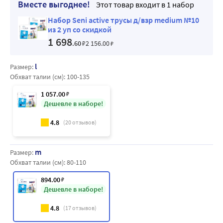
Вместе выгоднее!
Этот товар входит в 1 набор
Набор Seni active трусы д/взр medium №10
из 2 уп со скидкой
1 698
.60
₽
2 156
.00
₽
l
Размер:
Обхват талии (см):
100-135
1 057
.00
₽
Дешевле в наборе!
4.8
(
20
отзывов)
m
Размер:
Обхват талии (см):
80-110
894
.00
₽
Дешевле в наборе!
4.8
(
17
отзывов)