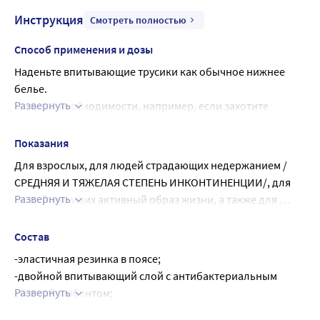
Инструкция
Смотреть полностью
Способ применения и дозы
Наденьте впитывающие трусики как обычное нижнее 
белье.
Развернуть
В случае необходимости, например, если захотите 
воспользоваться туалетом, можете снимать и снова 
надевать их как обычное белье.
Показания
Помните: чтобы снять использованные впитывающие 
Для взрослых, для людей страдающих недержанием /
трусики, просто разорвите боковые швы с обеих сторон.
СРЕДНЯЯ И ТЯЖЕЛАЯ СТЕПЕНЬ ИНКОНТИНЕНЦИИ/, для 
Сверните использованные впитывающие трусики и 
Развернуть
людей, ведущих активный образ жизни, а также для 
выбросьте в мусорное ведро.
участников занятий по двигательной реабилитации.
Не выбрасывайте использованное изделие в унитаз.
Состав
-эластичная резинка в поясе;
-двойной впитывающий слой с антибактериальным 
Развернуть
суперабсорбентом;
-гидрофобные внутренние боковые бортики;