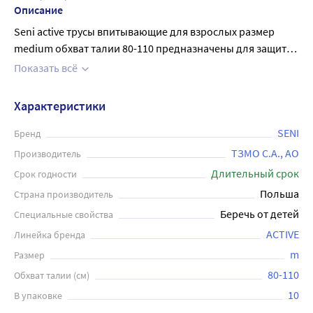
Описание
Seni active трусы впитывающие для взрослых размер
medium обхват талии 80-110 предназначены для защиты
при средней и тяжелой степени инконтиненции
Показать всё
(недержании мочи). Трусы удобны в применении: их
можно одевать и снимать, как обычное белье. Подходят
Характеристики
как для женщин, так и для мужчин. Они имеют
«дышащий» внешний слой, двойной впитывающий слой
SENI
Бренд
с антибактериальным суперабсорбентом, гидрофобные
ТЗМО С.А., АО
Производитель
внутренние боковые бортики для дополнительной
Длительный срок
Срок годности
защиты от протекания по бокам . Индикатор
Польша
Страна производитель
влагонасыщения – подскажет о степени наполнения и
Беречь от детей
Специальные свойства
необходимости смены изделия. Впитывающие трусы Seni
Active - это оптимальное решение для тех, кто ведет
ACTIVE
Линейка бренда
активный образ жизни.
m
Размер
80-110
Обхват талии (см)
10
В упаковке