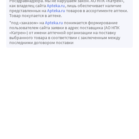
Росздравнадзора. Мы не нарушаем закон. АО НПК «Катрен»,
тройную заточку острия. В противовес обычному косому 
как владелец сайта
Apteka.ru
, лишь обеспечивает наличие
срезу, острие трехгранной заточки минимизирует 
представленных на
Apteka.ru
товаров в ассортименте аптеки.
Товар покупается в аптеке.
болевые ощущения при инъекции. В процессе 
*под «заказом» на
Apteka.ru
понимается формирование
производства иглы подвергаются многоступенчатой 
пользователем сайта заявки в адрес поставщика (АО НПК
химической обработке, в результате которой острие 
«Катрен») от имени аптечной организации на поставку
выбранного товара в соответствии с заключенным между
иглы становится безупречно отшлифованным и 
последними договором поставки
закаленным. Трубка иглы покрывается силиконом. В 
результате намного снижается травмирование тканей 
при инъекциях: они не разрезаются, а раздвигаются 
иглой.
• Канюля иглы. Канюля иглы проходит ультразвуковую 
очистку для устранения примесей. Присоединение 
канюли осуществляется с помощью нетоксичных 
гипоаллергенных веществ. Втулка отлита из прозрачного 
полипропилена и окрашена в цвета, установленные 
международными стандартами.