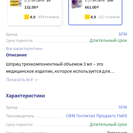
В упаковке:
10
В упаковке:
100
132
.00
₽
661
.00
₽
4.9
4.9
(
878
отзывов)
(
127
отзывов)
SFM
Бренд
Длительный срок
Срок годности
Все характеристики
Описание
Шприц трехкомпонентный объемом 3 мл – это
медицинское изделие, которое используется для
инъекций. Шприц стерильный инъекционный имеет
Показать всё
индивидуальную упаковку и предназначен для
одноразового использования. Он выполнен из
Характеристики
качественного и безопасного материала. Игла 23G (0,6
мм x 30 мм) - съёмная. Игла при введении не травмирует
SFM
Бренд
ткани, за счёт покрытия специальной смазкой. Конусное
СФМ Госпитал Продактс ГмбХ
Производитель
соединение цилиндра с иглой инъекционной - типа
Длительный срок
Срок годности
Луер. Положение луер-крепления (конуса цилиндра)
Германия