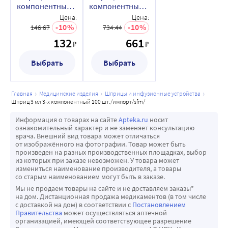
компонентный
компонентный
большое значение при необходимости медленных 
10 шт./
100 шт./
Цена:
Цена:
струйных вливаний, точного дозирования препаратов в 
импорт/sfm/в
импорт/sfm/
10
10
146.67
734.44
анестезиологии, интенсивной терапии.
индивидуальной
132
661
₽
₽
упаковке/
• Игла надета на шприц. Шприц упаковывается с надетой 
иглой. Таким образом, исключается попадание волокон 
Выбрать
Выбрать
упаковочной бумаги на детали шприца и иглу. 
Герметичное соединение иглы и шприца исключает 
главная
медицинские изделия
шприцы и инфузионные устройства
потери лекарственных растворов.
шприц 3 мл 3-х компонентный 100 шт./импорт/sfm/
• Прозрачность шприца. Цилиндр шприца абсолютно 
прозрачен, чтобы при введении лекарства можно было 
Информация о товарах на сайте
Apteka.ru
носит
ознакомительный характер и не заменяет консультацию
контролировать отсутствие воздушных пузырьков 
врача. Внешний вид товара может отличаться
(исключается эмболия мелких сосудов) и оценивать 
от изображённого на фотографии. Товар может быть
произведен на разных производственных площадках, выбор
надлежащий вид лекарственного средства.
из которых при заказе невозможен. У товара может
• Четкость, контрастность и градуировка шприца. Для 
измениться наименование производителя, а товары
со старым наименованием могут быть в заказе.
максимально точного соблюдения дозировки шкала 
Мы не продаем товары на сайте и не доставляем заказы*
шприца сделана четкой и контрастной черного цвета.
на дом. Дистанционная продажа медикаментов (в том числе
с доставкой на дом) в соответствии с
Постановлением
• Безупречность и точность при введении иглы. Иглы 
Правительства
может осуществляться аптечной
производятся из стали высочайшего качества и имеют 
организацией, имеющей соответствующее разрешение