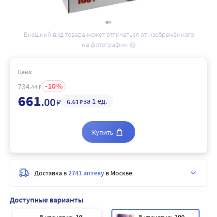
Внешний вид товара может отличаться от изображённого
на фотографии
Цена:
10
734
.44
₽
661
.00
за 1 ед.
₽
6
.61
₽
Купить
Доставка в
2741 аптеку
в Москве
Доступные варианты