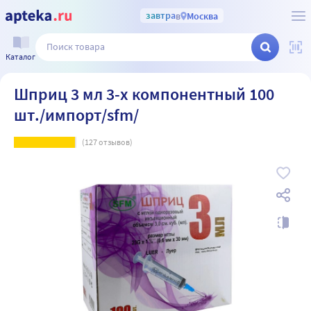
завтра
в
Москва
Каталог
Шприц 3 мл 3-х компонентный 100
шт./импорт/sfm/
(
127
отзывов)