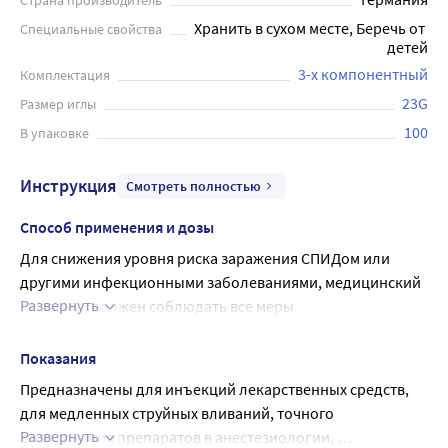
Страна производитель
шприца концентрическое (коаксиальное, по центру
Хранить в сухом месте, Беречь от 
Специальные свойства
цилиндра). Прозрачный цилиндр облегчает контроль
детей
объема и прозрачности медикамента. Шприцы имеют
3-х компонентный
Комплектация
высокую точность и позволяют контролировать дозу
препарата. Индивидуальная упаковка обеспечивает
23G
Размер иглы
сохранность стерильности. Шприцы трехкомпонентные
100
В упаковке
– это надежный и удобный инструмент для проведения
медицинских процедур в домашних условиях или в
Инструкция
Смотреть полностью
медицинских учреждениях.
Способ применения и дозы
Для снижения уровня риска заражения СПИДом или 
другими инфекционными заболеваниями, медицинский 
Развернуть
персонал должен соблюдать все меры 
предосторожности при работе с кровью или продуктами 
крови со всеми пациентами. Обработать руки перед 
Показания
проведением инъекции согласно принятому в клинике 
Предназначены для инъекций лекарственных средств, 
протоколу.
для медленных струйных вливаний, точного 
1. Перед использованием проверить срок годности 
Развернуть
дозирования препаратов в анестезиологии, 