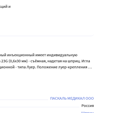
кций и
ьный инъекционный имеет индивидуальную 
G (0,6х30 мм) - съёмная, надетая на шприц. Игла 
ционной - типа Луер. Положение луер-крепления 
а.

яют контролировать дозу препарата. 
 инструмент для проведения медицинских 
ПАСКАЛЬ МЕДИКАЛ ООО
Россия
Шприц