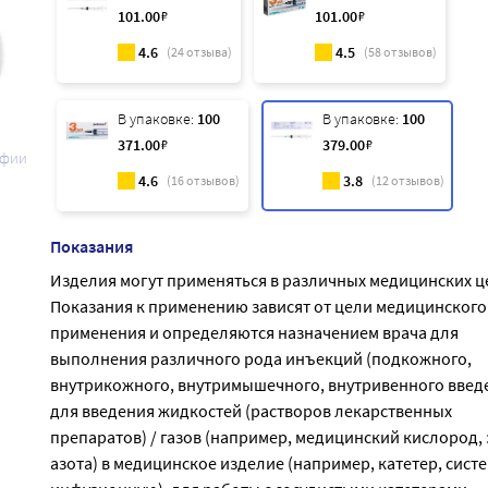
101
.00
₽
101
.00
₽
4.6
4.5
(
24
отзыва)
(
58
отзывов)
В упаковке:
100
В упаковке:
100
371
.00
₽
379
.00
₽
афии
4.6
3.8
(
16
отзывов)
(
12
отзывов)
Показания
Изделия могут применяться в различных медицинских ц
Показания к применению зависят от цели медицинского
применения и определяются назначением врача для
выполнения различного рода инъекций (подкожного,
внутрикожного, внутримышечного, внутривенного введе
для введения жидкостей (растворов лекарственных
препаратов) / газов (например, медицинский кислород, 
азота) в медицинское изделие (например, катетер, сист