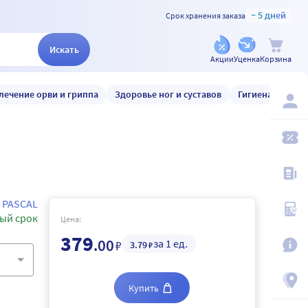
~ 5 дней
Срок хранения заказа
Искать
Акции
Уценка
Корзина
лечение орви и гриппа
Здоровье ног и суставов
Гигиена и уход
PASCAL
ый срок
Цена:
379
.00
за 1 ед.
₽
3
.79
₽
Купить