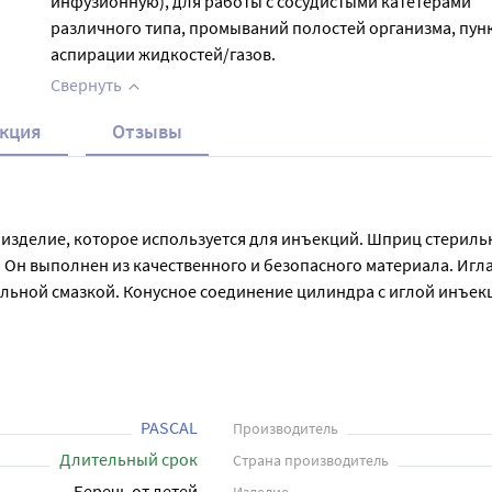
инфузионную), для работы с сосудистыми катетерами
различного типа, промываний полостей организма, пун
аспирации жидкостей/газов.
Свернуть
кция
Отзывы
 изделие, которое используется для инъекций. Шприц стерил
н выполнен из качественного и безопасного материала. Игла 23
альной смазкой. Конусное соединение цилиндра с иглой инъек
, т.е. наконечник-конус расположен по центру цилиндра шприц
ности медикамента. Шприцы имеют высокую точность и позвол
льности. Шприцы трехкомпонентные – это надежный и удобный
ниях.
PASCAL
Производитель
Длительный срок
Страна производитель
Беречь от детей