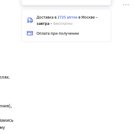
Доставка в
2725 аптек
в Москве
–
завтра
–
Бесплатно
Оплата при получении
елях.
ния),
закись
ему