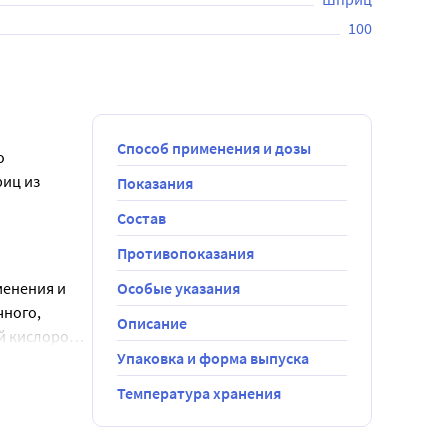
100
Способ применения и дозы
 
иц из 
Показания
Состав
салфетки с 
Противопоказания
енения и 
Особые указания
, его 
ного, 
Описание
 кислород, 
Упаковка и форма выпуска
зличного 
Температура хранения