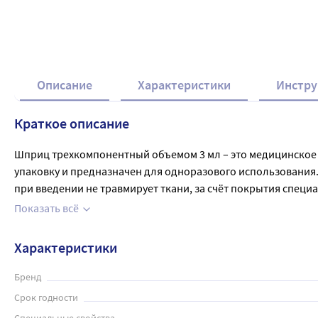
Описание
Характеристики
Инстру
Краткое описание
Шприц трехкомпонентный объемом 3 мл – это медицинское
упаковку и предназначен для одноразового использования. О
при введении не травмирует ткани, за счёт покрытия специ
(конуса цилиндра) шприца коаксиальное (концентрическое)
Показать всё
Прозрачный цилиндр облегчает контроль объема и прозрач
Индивидуальная упаковка обеспечивает сохранность стери
Характеристики
процедур в домашних условиях или в медицинских учрежде
Бренд
Срок годности