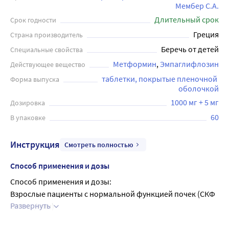
Мембер С.А.
Длительный срок
Срок годности
Греция
Страна производитель
Беречь от детей
Специальные свойства
Метформин
Эмпаглифлозин
Действующее вещество
таблетки, покрытые пленочной 
Форма выпуска
оболочкой
1000 мг + 5 мг
Дозировка
60
В упаковке
Инструкция
Смотреть полностью
Способ применения и дозы
Способ применения и дозы:
Взрослые пациенты с нормальной функцией почек (СКФ 
Развернуть
≥90 мл/мин)
Рекомендуемая доза составляет одну таблетку два раза в 