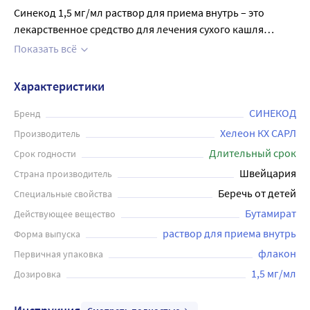
Синекод 1,5 мг/мл раствор для приема внутрь – это
лекарственное средство для лечения сухого кашля
различного происхождения у детей с 3-х лет и взрослых.
Показать всё
Противокашлевое действие на 6 часов. Не содержит
сахарозу и разрешён для применения у пациентов с
Характеристики
сахарным диабетом. Имеет ванильный вкус. Возможны
аллергические реакции, имеются противопоказания.
СИНЕКОД
Бренд
Перед применением рекомендуется
Хелеон КХ САРЛ
Производитель
проконсультироваться с врачом.
Длительный срок
Срок годности
Швейцария
Страна производитель
Беречь от детей
Специальные свойства
Бутамират
Действующее вещество
раствор для приема внутрь
Форма выпуска
флакон
Первичная упаковка
1,5 мг/мл
Дозировка