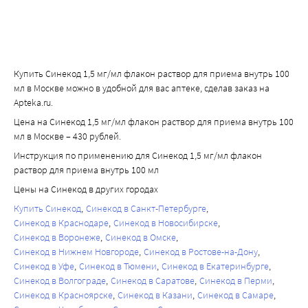
Купить Синекод 1,5 мг/мл флакон раствор для приема внутрь 100
мл в Москве можно в удобной для вас аптеке, сделав заказ на
Apteka.ru.
Цена на Синекод 1,5 мг/мл флакон раствор для приема внутрь 100
мл в Москве – 430 рублей.
Инструкция по применению для Синекод 1,5 мг/мл флакон
раствор для приема внутрь 100 мл
Цены на Синекод в других городах
Купить Синекод
Синекод в Санкт-Петербурге
Синекод в Краснодаре
Синекод в Новосибирске
Синекод в Воронеже
Синекод в Омске
Синекод в Нижнем Новгороде
Синекод в Ростове-на-Дону
Синекод в Уфе
Синекод в Тюмени
Синекод в Екатеринбурге
Синекод в Волгограде
Синекод в Саратове
Синекод в Перми
Синекод в Красноярске
Синекод в Казани
Синекод в Самаре