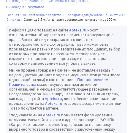
Синекод в Челябинске
Синекод в Ставрополе
Синекод в Ярославле
главная
лекарственные средства
препараты для дыхательной системы
синекод
синекод 1,5 мг/мл флакон раствор для приема внутрь 100 мл
Информация о товарах на сайте
Apteka.ru
носит
ознакомительный характер и не заменяет консультацию
врача. Внешний вид товара может отличаться
от изображённого на фотографии. Товар может быть
произведен на разных производственных площадках, выбор
из которых при заказе невозможен. У товара может
измениться наименование производителя, а товары
со старым наименованием могут быть в заказе.
Мы не продаем товары на сайте и не доставляем заказы*
на дом. Дистанционная продажа медикаментов (в том числе
с доставкой на дом) в соответствии с
Постановлением
Правительства
может осуществляться аптечной
организацией, имеющей соответствующее разрешение
Росздравнадзора. Мы не нарушаем закон. АО НПК «Катрен»,
как владелец сайта
Apteka.ru
, лишь обеспечивает наличие
представленных на
Apteka.ru
товаров в ассортименте аптеки.
Товар покупается в аптеке.
*под «заказом» на
Apteka.ru
понимается формирование
пользователем сайта заявки в адрес поставщика (АО НПК
«Катрен») от имени аптечной организации на поставку
выбранного товара в соответствии с заключенным между