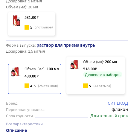
Дозировка:
5 мг/мл
Объем (мл):
20 мл
531
.00
₽
5
(
7
отзывов)
раствор для приема внутрь
Форма выпуска:
Дозировка:
1,5 мг/мл
Объем (мл):
200 мл
Объем (мл):
100 мл
518
.00
₽
Дешевле в наборе!
430
.00
₽
4.5
5
(
25
отзывов)
(
43
отзыва)
СИНЕКОД
Бренд
флакон
Первичная упаковка
Длительный срок
Срок годности
Все характеристики
Описание