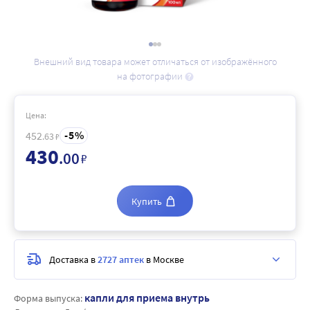
Внешний вид товара может отличаться от изображённого
на фотографии
Цена:
5
452
.63
₽
430
.00
₽
Купить
Доставка в
2727 аптек
в Москве
капли для приема внутрь
Форма выпуска: