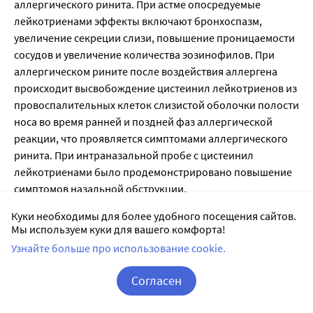
аллергического ринита. При астме опосредуемые 
лейкотриенами эффекты включают бронхоспазм, 
увеличение секреции слизи, повышение проницаемости 
сосудов и увеличение количества эозинофилов. При 
аллергическом рините после воздействия аллергена 
происходит высвобождение цистеинил лейкотриенов из 
провоспалительных клеток слизистой оболочки полости 
носа во время ранней и поздней фаз аллергической 
реакции, что проявляется симптомами аллергического 
ринита. При интраназальной пробе с цистеинил 
лейкотриенами было продемонстрировано повышение 
симптомов назальной обструкции.
Монтелукаст - эффективное при приеме внутрь 
Куки необходимы для более удобного посещения сайтов.
лекарственное средство, которое значительно улучшает 
Мы используем куки для вашего комфорта!
показатели воспаления при бронхиальной астме. 
Узнайте больше про использование cookie.
Монтелукаст с высоким сродством и избирательностью 
связывается с CysLTi-рецепторами, не взаимодействуя с 
Согласен
другими фармакологически важными рецепторами в 
Корзина
Вход / Регистрация
дыхательных путях (в том числе простагландиновыми, 