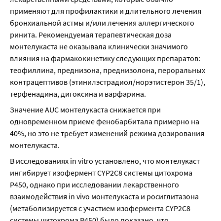
применяют для профилактики и длительного лечения 
бронхиальной астмы и/или лечения аллергического 
ринита. Рекомендуемая терапевтическая доза 
монтелукаста не оказывала клинически значимого 
влияния на фармакокинетику следующих препаратов: 
теофиллина, преднизона, преднизолона, пероральных 
контрацептивов (этинилэстрадиол/норэтистерон 35/1), 
терфенадина, дигоксина и варфарина.
Значение AUC монтелукаста снижается при 
одновременном приеме фенобарбитала примерно на 
40%, но это не требует изменений режима дозирования 
монтелукаста.
В исследованиях in vitro установлено, что монтелукаст 
ингибирует изофермент CYP2C8 системы цитохрома 
Р450, однако при исследовании лекарственного 
взаимодействия in vivo монтелукаста и росиглитазона 
(метаболизируется с участием изофермента CYP2C8 
системы цитохрома Р450) было показано, что 