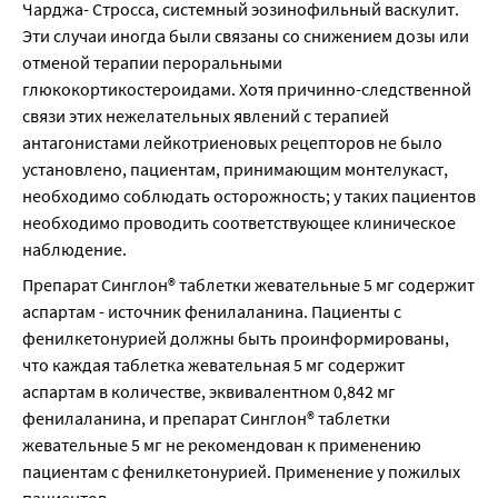
Чарджа- Стросса, системный эозинофильный васкулит. 
Эти случаи иногда были связаны со снижением дозы или 
отменой терапии пероральными 
глюкокортикостероидами. Хотя причинно-следственной 
связи этих нежелательных явлений с терапией 
антагонистами лейкотриеновых рецепторов не было 
установлено, пациентам, принимающим монтелукаст, 
необходимо соблюдать осторожность; у таких пациентов 
необходимо проводить соответствующее клиническое 
наблюдение.
Препарат Синглон® таблетки жевательные 5 мг содержит 
аспартам - источник фенилаланина. Пациенты с 
фенилкетонурией должны быть проинформированы, 
что каждая таблетка жевательная 5 мг содержит 
аспартам в количестве, эквивалентном 0,842 мг 
фенилаланина, и препарат Синглон® таблетки 
жевательные 5 мг не рекомендован к применению 
пациентам с фенилкетонурией. Применение у пожилых 