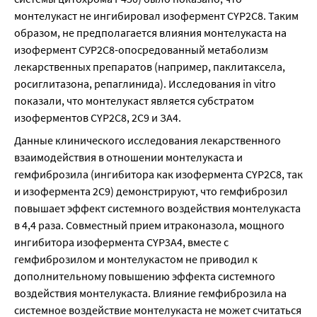
монтелукаст не ингибировал изофермент CYP2C8. Таким 
образом, не предполагается влияния монтелукаста на 
изофермент СУР2С8-опосредованный метаболизм 
лекарственных препаратов (например, паклитаксела, 
росиглитазона, репаглинида). Исследования in vitro 
показали, что монтелукаст является субстратом 
изоферментов CYP2C8, 2С9 и ЗА4.
Данные клинического исследования лекарственного 
взаимодействия в отношении монтелукаста и 
гемфиброзила (ингибитора как изофермента CYP2C8, так 
и изофермента 2С9) демонстрируют, что гемфиброзил 
повышает эффект системного воздействия монтелукаста 
в 4,4 раза. Совместный прием итраконазола, мощного 
ингибитора изофермента CYP3A4, вместе с 
гемфиброзилом и монтелукастом не приводил к 
дополнительному повышению эффекта системного 
воздействия монтелукаста. Влияние гемфиброзила на 
системное воздействие монтелукаста не может считаться 