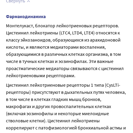
Свернуть
Фармакодинамика
Монтелукаст, блокатор лейкотриеновых рецепторов. 
Цистеинил лейкотриены (LTC4, LTD4, LTE4) относятся к 
классу эйкозаноидов, образующихся из арахидоновой 
кислоты, и являются медиаторами воспаления, 
образующимися в различных клетках организма, в том 
числе в тучных клетках и эозинофилах. Эти важные 
проастматические медиаторы связываются с цистеинил 
лейкотриеновыми рецепторами.
Цистеинил лейкотриеновые рецепторы 1 типа (CysLTi-
рецепторы) присутствуют в дыхательных путях человека, 
в том числе в клетках гладких мышц бронхов, 
макрофагах и других провоспалительных клетках 
(включая эозинофилы и некоторые миелоидные 
стволовые клетки). Цистеинил лейкотриены 
коррелируют с патофизиологией бронхиальной астмы и 