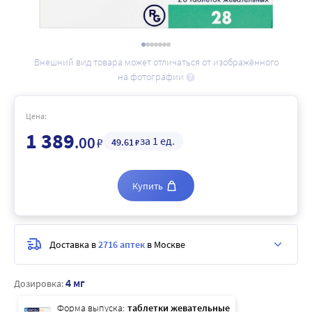
Внешний вид товара может отличаться от изображённого
на фотографии
Цена:
1 389
.00
за 1 ед.
₽
49
.61
₽
Купить
Доставка в
2716 аптек
в Москве
4 мг
Дозировка:
Форма выпуска:
таблетки жевательные