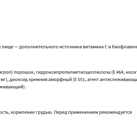
 к пище — дополнительного источника витамина С и биофлаво
rpon) порошок, гидроксипропилметилцеллюлоза (Е 464, носит
 мг), диоксид кремния аморфный (Е 551, агент антислеживающий
леживающий).
сть, кормление грудью. Перед применением рекомендуется 