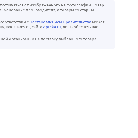
т отличаться от изображённого на фотографии. Товар
аименование производителя, а товары со старым
 соответствии с
Постановлением Правительства
может
», как владелец сайта
Apteka.ru
, лишь обеспечивает
чной организации на поставку выбранного товара