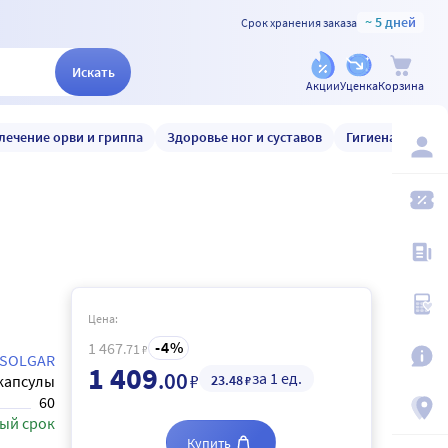
~ 5 дней
Срок хранения заказа
Искать
Акции
Уценка
Корзина
лечение орви и гриппа
Здоровье ног и суставов
Гигиена и уход
Цена:
4
1 467
.71
₽
SOLGAR
1 409
.00
за 1 ед.
₽
23
.48
капсулы
₽
60
ый срок
Купить