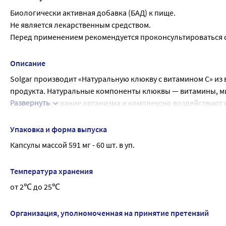
Биологически активная добавка (БАД) к пище.
Не является лекарственным средством.
Перед применением рекомендуется проконсультироваться с
Описание
Solgar производит «Натуральную клюкву с витамином С» из 
продукта. Натуральные компоненты клюквы — витамины, 
Развернуть
функционирование организма и комплексно воздействуют на
мочевыводящих путях, препятствуя их прикреплению к стен
мочевыводящей системы. Витамин С усиливает антиоксидан
Упаковка и форма выпуска
порошка клюквы, D-маннозы и витамина С обеспечивает ко
Капсулы массой 591 мг - 60 шт. в уп.
компонентов.
Температура хранения
от 2℃ до 25℃
Организация, уполномоченная на принятие претензий