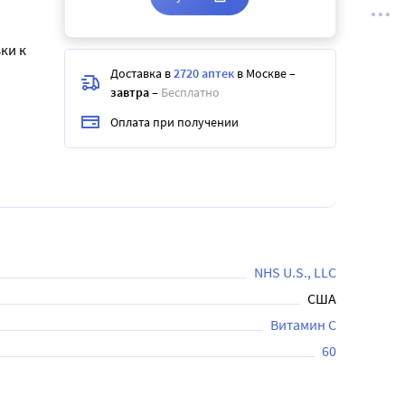
ки к
Доставка в
2720 аптек
в Москве
–
завтра
–
Бесплатно
Оплата при получении
NHS U.S., LLC
США
Витамин C
60