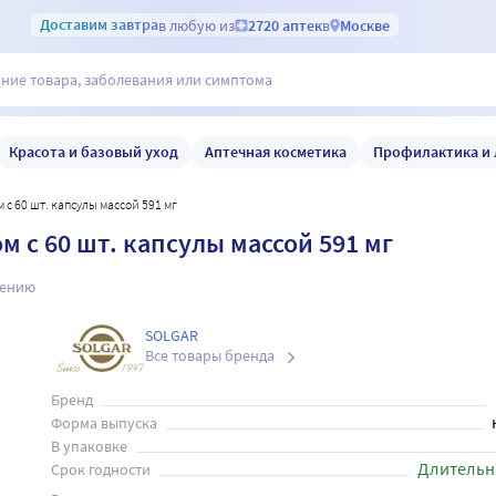
Доставим
завтра
в любую из
2720 аптек
в
Москве
Красота и базовый уход
Аптечная косметика
Профилактика и 
с 60 шт. капсулы массой 591 мг
 с 60 шт. капсулы массой 591 мг
нению
SOLGAR
Все товары бренда
Бренд
Форма выпуска
В упаковке
Длительн
Срок годности