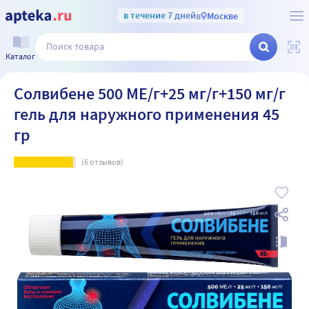
в течение 7 дней
в
Москве
Каталог
Солвибене 500 МЕ/г+25 мг/г+150 мг/г
гель для наружного применения 45
гр
(
6
отзывов)