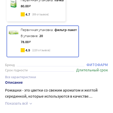
Первичная упаковка:
пачка
80
.00
₽
4.7
(
89
отзывов)
Первичная упаковка:
фильтр-пакет
В упаковке:
20
78
.00
₽
4.9
(
220
отзывов)
ФИТОФАРМ
Бренд
Длительный срок
Срок годности
Все характеристики
Описание
Ромашки - это цветки со свежим ароматом и желтой
серединкой, которые используются в качестве
природного лекарства. Они являются отличным
Показать всё
средством для успокоения и уменьшения воспаления, а