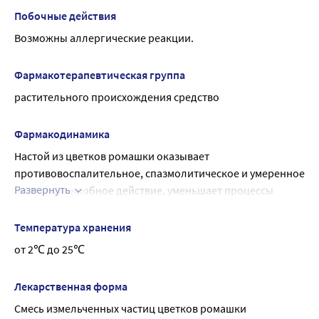
полностью наносится на пачку.
Побочные действия
Возможны аллергические реакции.
Фармакотерапевтическая группа
растительного происхождения средство
Фармакодинамика
Настой из цветков ромашки оказывает 
противовоспалительное, спазмолитическое и умеренное 
Развернуть
противомикробное действие, уменьшает процессы 
брожения в кишечнике, повышает секрецию 
пищеварительных желез.
Температура хранения
Характеристика
от 2℃ до 25℃
Цветки ромашки содержат эфирное масло, флавоноиды, 
кумарины, органические кислоты, аскорбиновую 
Лекарственная форма
кислоту, каротин, камеди, полисахариды, горечи, и 
Смесь измельченных частиц цветков ромашки 
другие биологически активные вещества.