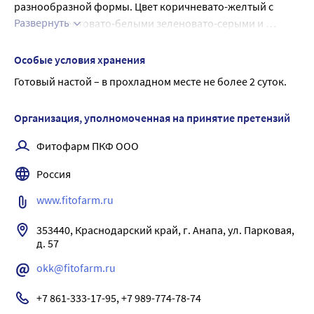
разнообразной формы. Цвет коричневато-желтый с 
Развернуть
белыми, желтовато-белыми зеленовато-серыми и 
коричневыми вкраплениями. Запах ароматный. Вкус 
водного извлечения пряный, горьковатый, с ощущением 
Особые условия хранения
слизистости.
Готовый настой – в прохладном месте не более 2 суток.
Организация, уполномоченная на принятие претензий
Фитофарм ПКФ ООО
Россия
www.fitofarm.ru
353440, Краснодарский край, г. Анапа, ул. Парковая, 
д. 57
okk@fitofarm.ru
+7 861-333-17-95, +7 989-774-78-74