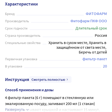
также помогают улучшить пищеварение и уменьшить
Характеристики
боли в желудке. Упаковка содержит 20 фильтр-пакетов
по 1,5 грамма. Это удобно и практично, так как каждый
ФИТОФАРМ
Бренд
пакетик уже содержит точно отмеренную дозу ромашек,
Фитофарм ПКФ ООО
Производитель
которые можно использовать для чая. Применяют
Длительный срок
Срок годности
внутрь в комплексной терапии при хроническом
Россия
Страна производитель
гастрите, язвенной болезни желудка и
Хранить в сухом месте, Хранить в 
Специальные свойства
двенадцатиперстной кишки, при хроническом энтерите,
защищённом от света месте, 
хроническом колите, метеоризме, спазмах кишечника,
Беречь от детей
поносах.
фильтр-пакет
Первичная упаковка
20
В упаковке
Инструкция
Смотреть полностью
Способ применения и дозы
4 фильтр-пакета (6 г) помещают в стеклянную или 
эмалированную посуду, заливают 200 мл (1 стакан) 
Развернуть
кипятка, накрывают крышкой и настаивают 15 минут, 