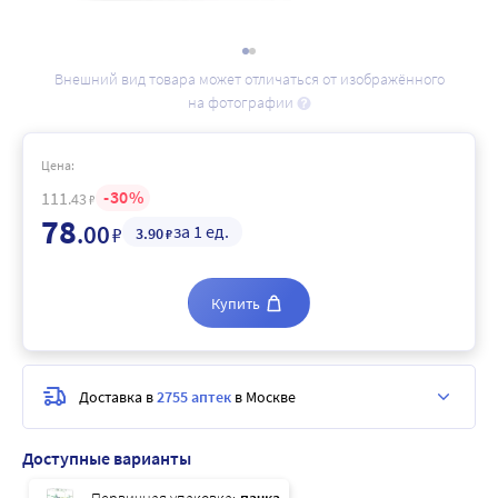
Внешний вид товара может отличаться от изображённого
на фотографии
Цена:
30
111
.43
₽
78
.00
за 1 ед.
₽
3
.90
₽
Купить
Доставка в
2755 аптек
в Москве
Доступные варианты