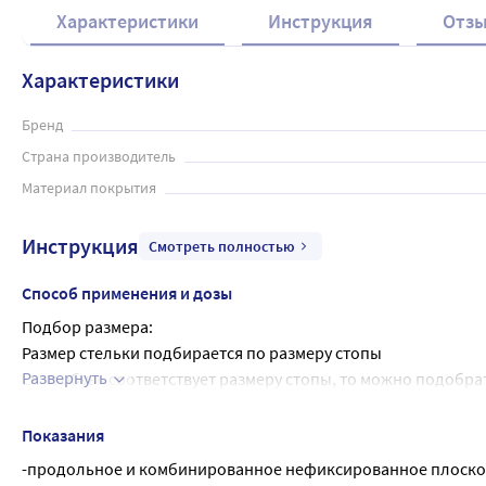
Характеристики
Инструкция
Отз
Характеристики
Бренд
Страна производитель
Материал покрытия
Инструкция
Смотреть полностью
Способ применения и дозы
Подбор размера:
Размер стельки подбирается по размеру стопы
Развернуть
Если обувь соответствует размеру стопы, то можно подобрат
размер стельки следует подобрать по размеру стопы
Как надевать:
Показания
Стельку вкладывают в обувь
-продольное и комбинированное нефиксированное плоскост
Таблица соответствия размеров ниже.