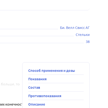
Би. Велл Свисс АГ
Стельки
38
Способ применения и дозы
Показания
 больше, то 
Состав
Противопоказания
них конечностей
Описание