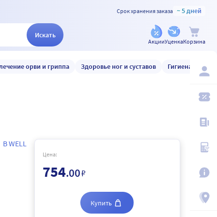
~ 5 дней
Срок хранения заказа
Искать
Акции
Уценка
Корзина
лечение орви и гриппа
Здоровье ног и суставов
Гигиена и уход
B WELL
Цена:
754
.00
₽
Купить