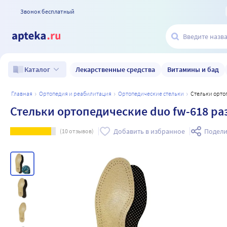
Звонок бесплатный
Лекарственные средства
Витамины и бад
Каталог
главная
ортопедия и реабилитация
ортопедические стельки
Стельки орт
Стельки ортопедические duo fw-618 ра
Добавить в избранное
Подели
(
10
отзывов)