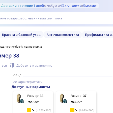
Доставим
в течение 7 дней
в любую из
2720 аптек
в
Москве
Красота и базовый уход
Аптечная косметика
Профилактика и 
опедические duo fw-618 размер 38
змер 38
ться
Добавить к сравнению
Бренд
Все характеристики
Доступные варианты
Размер:
36
Размер:
37
754
.00
₽
753
.00
₽
5
5
(
5
отзывов)
(
6
отзывов)