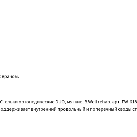
см 26,5-27см 27-27,5см 28-28,5см 28,5-29см 29-29,5см 29,5-30см
изические нагрузки, избыточный вес) -беременность -варикозн
в течение дня, если иное не рекомендовано врачом.
 врачом.
тельки ортопедические DUO, мягкие, B.Well rehab, арт. FW-618
 поддерживает внутренний продольный и поперечный своды ст
дственном контакте с кожей стопы, способствует сохранению