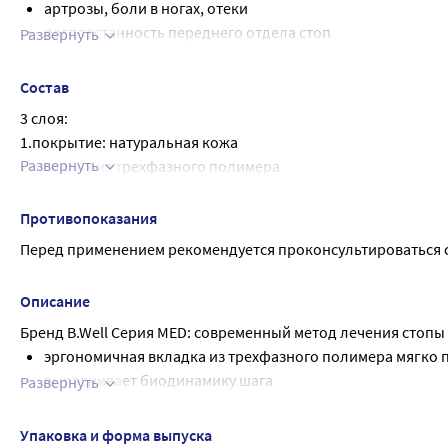
артрозы, боли в ногах, отеки
размер стельки 36 37 38 39 40 41 42 43 44 45 46
распластанность переднего отдела стоп
Развернуть
Длина стопы, 23-23,5см 23,5-24см 24-24,5см 25-25,5см 25,5-26 
нагрузки на стопы (длительное пребывание на ногах, ф
Режим ношения Для профилактики развития плоскостопия, 
Состав
3 слоя:
1.покрытие: натуральная кожа
Развернуть
2. вкладка из трехфазного полимера
3. покрытие с включением гранул активированного угля
Противопоказания
Перед применением рекомендуется проконсультироваться с
Описание
Бренд B.Well Серия MED: современный метод лечения стопы С
эргономичная вкладка из трехфазного полимера мягко
выравнивает биодинамику шага
Развернуть
Износостойкая кожа обеспечивает комфорт при непосре
кожи ног
Упаковка и форма выпуска