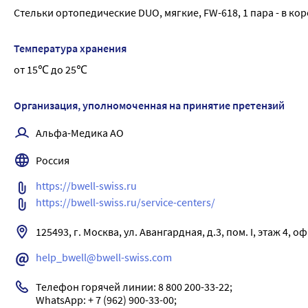
Встроенная метатарзальная подушечка разгружает пальц
Стельки ортопедические DUO, мягкие, FW-618, 1 пара - в кор
«косточек» и появление натоптышей
Покрытие с включением гранул активированного угля ад
Температура хранения
Подходят для закрытой обуви с каблуком до 5 см Стельк
поперечный и продольный своды стопы; -перераспредел
от 15℃ до 25℃
пальцы; -амортизирует, защищают стопы, суставы и позв
повышает устойчивость при стоянии и ходьбе; -предупр
Организация, уполномоченная на принятие претензий
предупреждает развитие патологических состояний опо
Альфа-Медика АО
Россия
https://bwell-swiss.ru
https://bwell-swiss.ru/service-centers/ 
125493, г. Москва, ул. Авангардная, д.3, пом. I, этаж 4, о
help_bwell@bwell-swiss.com
Телефон горячей линии: 8 800 200-33-22; 

WhatsApp: + 7 (962) 900-33-00; 
