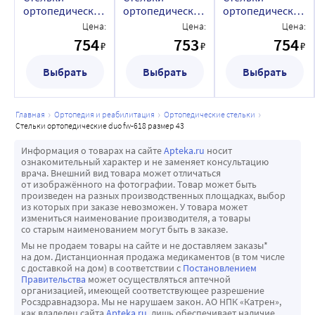
ортопедические
ортопедические
ортопедические
duo fw-618
duo fw-618
duo fw-618
Цена:
Цена:
Цена:
размер 36
размер 37
размер 38
754
753
754
₽
₽
₽
Выбрать
Выбрать
Выбрать
главная
ортопедия и реабилитация
ортопедические стельки
стельки ортопедические duo fw-618 размер 43
Информация о товарах на сайте
Apteka.ru
носит
ознакомительный характер и не заменяет консультацию
врача. Внешний вид товара может отличаться
от изображённого на фотографии. Товар может быть
произведен на разных производственных площадках, выбор
из которых при заказе невозможен. У товара может
измениться наименование производителя, а товары
со старым наименованием могут быть в заказе.
Мы не продаем товары на сайте и не доставляем заказы*
на дом. Дистанционная продажа медикаментов (в том числе
с доставкой на дом) в соответствии с
Постановлением
Правительства
может осуществляться аптечной
организацией, имеющей соответствующее разрешение
Росздравнадзора. Мы не нарушаем закон. АО НПК «Катрен»,
как владелец сайта
Apteka.ru
, лишь обеспечивает наличие