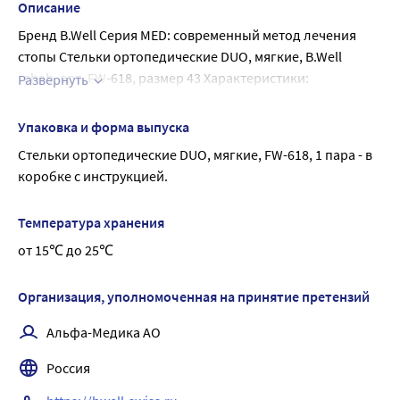
Описание
Бренд B.Well Серия MED: современный метод лечения
стопы Стельки ортопедические DUO, мягкие, B.Well
rehab, арт. FW-618, размер 43 Характеристики:
Развернуть
эргономичная вкладка из трехфазного полимера
мягко поддерживает внутренний продольный и
Упаковка и форма выпуска
поперечный своды стоп, выравнивает биодинамику
Стельки ортопедические DUO, мягкие, FW-618, 1 пара - в 
шага
коробке с инструкцией.
Износостойкая кожа обеспечивает комфорт при
непосредственном контакте с кожей стопы,
Температура хранения
способствует сохранению здоровой кожи ног
Встроенная метатарзальная подушечка разгружает
от 15℃ до 25℃
пальцы стоп и ставит их в правильное положение,
предупреждая развитие «косточек» и появление
Организация, уполномоченная на принятие претензий
натоптышей
Альфа-Медика АО
Покрытие с включением гранул активированного
угля адсорбирует влагу и неприятные запахи,
Россия
поддерживает гигиену стоп Подходят для закрытой
обуви с каблуком до 5 см Стельки ортопедические