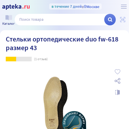
в течение 7 дней
в
Москве
Каталог
Стельки ортопедические duo fw-618
размер 43
(
1
отзыв)