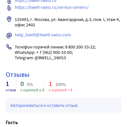
https://bwell-swiss.ru
DUO, мягкие B.Well rehab -бережно поддерживает
https://bwell-swiss.ru/service-centers/ 
поперечный и продольный своды стопы;
125493, г. Москва, ул. Авангардная, д.3, пом. I, этаж 4, 
-перераспределяет нагрузку по всей площади
офис 2402
подошвы стопы; -снижает нагрузку на пальцы;
-амортизирует, защищают стопы, суставы и
help_bwell@bwell-swiss.com
позвоночник от ударной нагрузки;
Телефон горячей линии: 8 800 200-33-22; 

повышает устойчивость при стоянии и ходьбе;
WhatsApp: + 7 (962) 900-33-00; 

-предупреждает усталость стоп, улучшает
кровообращение стоп;
предупреждает развитие патологических состояний
Отзывы
опорно-двигательной системы; -улучшает общее
самочувствие
1
0
1
0%
100%
отзыв
с оценкой ≥ 4
с оценкой < 4
Авторизоваться и оставить отзыв
Гость