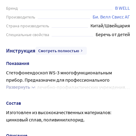
B WELL
Бренд
Би. Велл Свисс АГ
Производитель
Китай/Швейцария
Страна производитель
Беречь от детей
Специальные свойства
Инструкция
Смотреть полностью
Показания
Стетофонендоскоп WS-3 многофункциональным 
прибор. Предназначен для профессионального 
Развернуть
применения в лечебно-профилактических учреждениях 
здравоохранения, а также на дому.
Состав
Изготовлен из высококачественных материалов: 
цинковый сплав, поливинилхлорид.
Описание