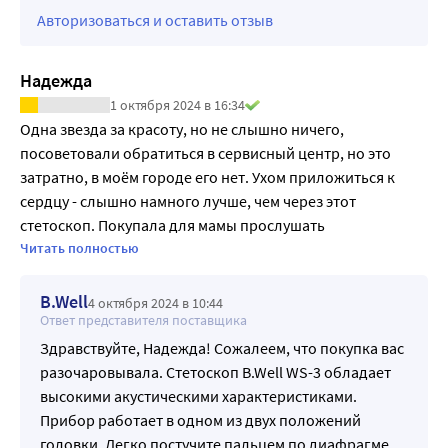
Авторизоваться и оставить отзыв
Диаметр мембраны стетоскопа 40 мм Диаметр
мембраны малой 26 см
Надежда
1 октября 2024 в 16:34
Одна звезда за красоту, но не слышно ничего, 
посоветовали обратиться в сервисный центр, но это 
затратно, в моём городе его нет. Ухом приложиться к 
сердцу - слышно намного лучше, чем через этот 
стетоскоп. Покупала для мамы прослушать 
фибрилляцию (так как при таком приступе пульс 
Читать полностью
невозможно посчитать на запястье, он пропадает 
совсем), но жаль, что производителю безразлично 
B.Well
4 октября 2024 в 10:44
здоровье других людей, по вине производителя человек 
Ответ представителя поставщика
остался без осмотра, зачем вообще продавать 
Здравствуйте, Надежда! Сожалеем, что покупка вас
бракованные изделия? Не рекомендую однозначно.
разочаровывала. Стетоскоп B.Well WS-3 обладает
высокими акустическими характеристиками.
Прибор работает в одном из двух положений
головки. Легко постучите пальцем по диафрагме,