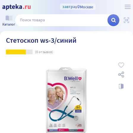
завтра
в
Москве
Каталог
Стетоскоп ws-3/синий
(
6
отзывов)