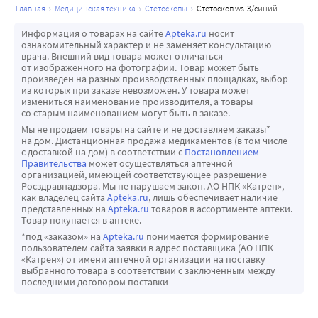
главная
медицинская техника
стетоскопы
стетоскоп ws-3/синий
Информация о товарах на сайте
Apteka.ru
носит
ознакомительный характер и не заменяет консультацию
врача. Внешний вид товара может отличаться
от изображённого на фотографии. Товар может быть
произведен на разных производственных площадках, выбор
из которых при заказе невозможен. У товара может
измениться наименование производителя, а товары
со старым наименованием могут быть в заказе.
Мы не продаем товары на сайте и не доставляем заказы*
на дом. Дистанционная продажа медикаментов (в том числе
с доставкой на дом) в соответствии с
Постановлением
Правительства
может осуществляться аптечной
организацией, имеющей соответствующее разрешение
Росздравнадзора. Мы не нарушаем закон. АО НПК «Катрен»,
как владелец сайта
Apteka.ru
, лишь обеспечивает наличие
представленных на
Apteka.ru
товаров в ассортименте аптеки.
Товар покупается в аптеке.
*под «заказом» на
Apteka.ru
понимается формирование
пользователем сайта заявки в адрес поставщика (АО НПК
«Катрен») от имени аптечной организации на поставку
выбранного товара в соответствии с заключенным между
последними договором поставки