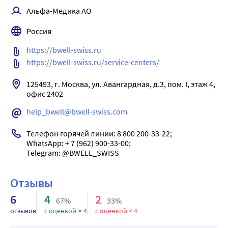
и большой размеры)
Надежная конструкция и качественные материалы:
Альфа-Медика АО
Пластиковая сумочка
хромированные ушные трубки, литые
звукопроводящие трубки из PVC.
Россия
Отличная акустика -Высокие акустические
https://bwell-swiss.ru
характеристики, правильная форма головки, 2
https://bwell-swiss.ru/service-centers/ 
независимых плотных звукопроводящих трубки -
индивидуальная передача звука от головки в каждое
125493, г. Москва, ул. Авангардная, д.3, пом. I, этаж 4, 
ухо.
офис 2402
Мягкие ушные оливы
help_bwell@bwell-swiss.com
Мягкие ушные оливы эргономичной конической
формы для комфорта и отличной акустики . В
Телефон горячей линии: 8 800 200-33-22; 

комплекте 3 комплекта олив различного размера.
WhatsApp: + 7 (962) 900-33-00; 

Прочные литые звукопроводящие трубки из -? PVC
-Удобные хромированные ушные трубки
Пластиковая сумочка для хранения в комплекте
Отзывы
Длина соединительной трубки?54 см Диаметр
6
4
2
67%
33%
соединительной трубки?0,9 см Длина бинауральной
отзывов
с оценкой ≥ 4
с оценкой < 4
трубки 20,5 см Диаметр бинауральной трубки 06
Диаметр широкой части головки стетоскопа 48 мм