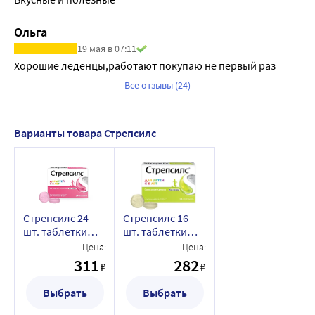
Ольга
19 мая в 07:11
Хорошие леденцы,работают покупаю не первый раз
Все отзывы (24)
Варианты товара Стрепсилс
Стрепсилс 24
Стрепсилс 16
шт. таблетки
шт. таблетки
для
для
Цена:
Цена:
рассасывания
рассасывания
311
282
₽
₽
вкус клубника
вкус лимон
для детей
Выбрать
Выбрать