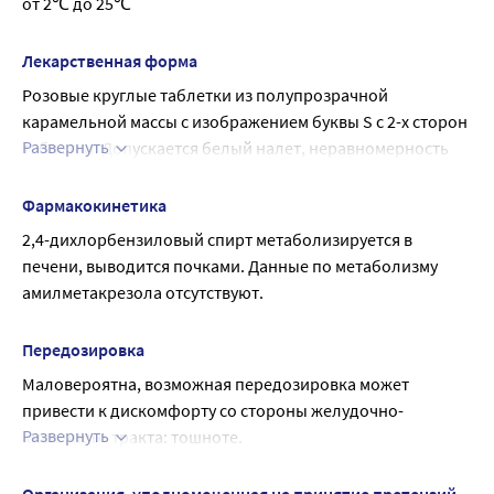
от 2℃ до 25℃
клеток, а также с взаимодействием с липидами 
клеточных мембран, что определяет эффективность 
Лекарственная форма
против возбудителей.
Розовые круглые таблетки из полупрозрачной 
Препарат оказывает антисептическое действие, активен 
карамельной массы с изображением буквы S с 2-х сторон 
в отношении грамположительных и грамотрицательных 
Развернуть
таблетки. Допускается белый налет, неравномерность 
микроорганизмов, обладает антимикотическим 
окрашивания, наличие пузырьков воздуха в 
действием.
карамельной массе
Фармакокинетика
и незначительная неровность краев.
2,4-дихлорбензиловый спирт метаболизируется в 
печени, выводится почками. Данные по метаболизму 
амилметакрезола отсутствуют.
Передозировка
Маловероятна, возможная передозировка может 
привести к дискомфорту со стороны желудочно-
Развернуть
кишечного тракта: тошноте.
Лечение: симптоматическое под контролем врача.