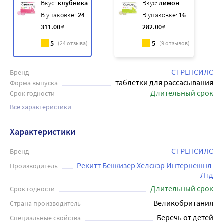
Вкус:
клубника
Вкус:
лимон
В упаковке:
24
В упаковке:
16
311
.00
₽
282
.00
₽
5
5
(
24
отзыва)
(
9
отзывов)
СТРЕПСИЛС
Бренд
таблетки для рассасывания
Форма выпуска
Длительный срок
Срок годности
Все характеристики
Характеристики
СТРЕПСИЛС
Бренд
Рекитт Бенкизер Хелскэр Интернешнл 
Производитель
Лтд
Длительный срок
Срок годности
Великобритания
Страна производитель
Беречь от детей
Специальные свойства