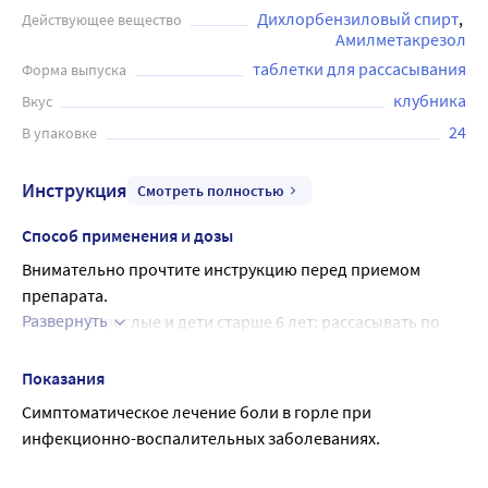
Дихлорбензиловый спирт
Действующее вещество
Амилметакрезол
таблетки для рассасывания
Форма выпуска
клубника
Вкус
24
В упаковке
Инструкция
Смотреть полностью
Способ применения и дозы
Внимательно прочтите инструкцию перед приемом 
препарата.
Развернуть
Местно. Взрослые и дети старше 6 лет: рассасывать по 
одной таблетке каждые 2-3 часа. Не принимать более 8 
таблеток в течение 24 часов. Не превышайте указанную 
Показания
дозу.
Симптоматическое лечение боли в горле при 
Продолжительность курса лечения - не более 3 дней. 
инфекционно-воспалительных заболеваниях.
Если при приеме препарата в течение 3 дней симптомы 
сохраняются, необходимо прекратить лечение и 