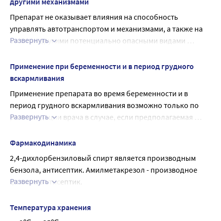
бронхоспазм, гипотензия с обмороком).
другими механизмами
Нарушения со стороны желудочно-кишечного тракта
Препарат не оказывает влияния на способность 
Частота неизвестна: тошнота, боль в животе, 
управлять автотранспортом и механизмами, а также на 
дискомфорт в полости рта (чувство жжения или 
Развернуть
занятия другими потенциально опасными видами 
покалывания, отек), глоссодиния (жжение или 
деятельности, требующими повышенной концентрации 
болезненное покалывание языка).
внимания и быстроты психомоторных реакций.
Применение при беременности и в период грудного
При появлении вышеуказанных или иных побочных 
вскармливания
реакций, не указанных в инструкции, следует прекратить 
Применение препарата во время беременности и в 
применение препарата и обратиться к врачу.
период грудного вскармливания возможно только по 
Развернуть
рекомендации врача в случае, если предполагаемая 
польза для матери превышает потенциальный риск для 
плода и ребенка.
Фармакодинамика
2,4-дихлорбензиловый спирт является производным 
бензола, антисептик. Амилметакрезол - производное 
Развернуть
фенола, антисептик.
Механизм действия
2,4-дихлорбензилового спирта и амилметакрезола 
Температура хранения
связан с коагуляцией белков микробных и грибковых 