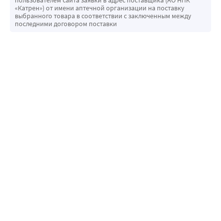
пользователем сайта заявки в адрес поставщика (АО НПК
«Катрен») от имени аптечной организации на поставку
выбранного товара в соответствии с заключенным между
последними договором поставки