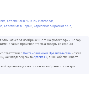
мске
Стрепсилс в Нижнем Новгороде
ве
Стрепсилс в Перми
Стрепсилс в Красноярске
т отличаться от изображённого на фотографии. Товар
аименование производителя, а товары со старым
 соответствии с
Постановлением Правительства
может
», как владелец сайта
Apteka.ru
, лишь обеспечивает
чной организации на поставку выбранного товара