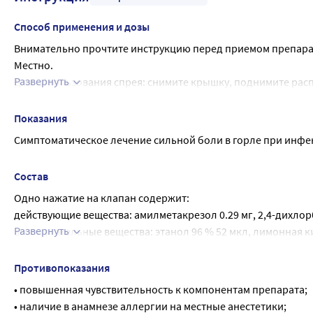
Способ применения и дозы
Внимательно прочтите инструкцию перед приемом препара
Местно.
Развернуть
Для использования спрея: снимите крышку, поднимите расп
распылите в ротовой полости.
Взрослые и дети старше 12 лет: оросить воспаленный участ
Показания
При необходимости повторять процедуру каждые 2 часа, не б
Симптоматическое лечение сильной боли в горле при инф
Не превышайте указанную дозу.
Состав
Одно нажатие на клапан содержит:
действующие вещества: амилметакрезол 0.29 мг, 2,4-дихлорб
Развернуть
вспомогательные вещества: этанол 96 % 52 мкл, лимонная кис
(некристаллизованный) 13 мкл, сахарин 0,026 мг, левоментол
мкл, азорубин (кармозин эдикол) 0,008 мг, вода очищенная 
Противопоказания
концентрированная qs.
• повышенная чувствительность к компонентам препарата;
• наличие в анамнезе аллергии на местные анестетики;