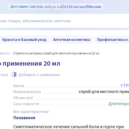
Доставим
завтра
в любую из
2720 аптек
в
Москве
Красота и базовый уход
Аптечная косметика
Профилактика и 
репсилс
Стрепсилс экспресс спрей для местного применения 20 мл
о применения 20 мл
ться
Добавить к сравнению
СТР
Бренд
спрей для местного при
Форма выпуска
Объем (мл)
Длительн
Срок годности
Все характеристики
Показания
Симптоматическое лечение сильной боли в горле при