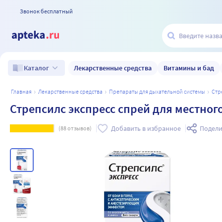
Звонок бесплатный
Лекарственные средства
Витамины и бад
Каталог
главная
лекарственные средства
препараты для дыхательной системы
ст
Стрепсилс экспресс спрей для местног
Добавить в избранное
Подели
(
88
отзывов)