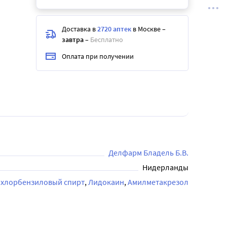
Доставка в
2720 аптек
в Москве
–
завтра
–
Бесплатно
Оплата при получении
Делфарм Бладель Б.В.
Нидерланды
хлорбензиловый спирт
Лидокаин
Амилметакрезол