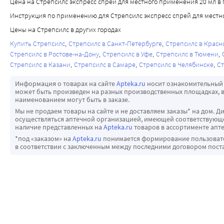
Цена на Стрепсилс экспресс спрей для местного применения 20 мл в М
Инструкция по применению для Стрепсилс экспресс спрей для местн
Цены на Стрепсилс в других городах
Купить Стрепсилс
Стрепсилс в Санкт-Петербурге
Стрепсилс в Красн
Стрепсилс в Ростове-на-Дону
Стрепсилс в Уфе
Стрепсилс в Тюмени
Стрепсилс в Казани
Стрепсилс в Самаре
Стрепсилс в Челябинске
Ст
Информация о товарах на сайте
Apteka.ru
носит ознакомительный 
может быть произведен на разных производственных площадках, в
наименованием могут быть в заказе.
Мы не продаем товары на сайте и не доставляем заказы* на дом. Д
осуществляться аптечной организацией, имеющей соответствующее
наличие представленных на
Apteka.ru
товаров в ассортименте апте
*под «заказом» на
Apteka.ru
понимается формирование пользовател
в соответствии с заключенным между последними договором пост