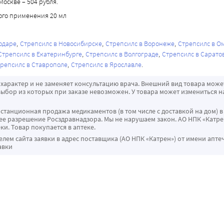
оскве – 504 рубля.
ого применения 20 мл
одаре
Стрепсилс в Новосибирске
Стрепсилс в Воронеже
Стрепсилс в О
Стрепсилс в Екатеринбурге
Стрепсилс в Волгограде
Стрепсилс в Сарато
репсилс в Ставрополе
Стрепсилс в Ярославле
характер и не заменяет консультацию врача. Внешний вид товара може
ыбор из которых при заказе невозможен. У товара может измениться н
истанционная продажа медикаментов (в том числе с доставкой на дом) в
 разрешение Росздравнадзора. Мы не нарушаем закон. АО НПК «Катрен
ки. Товар покупается в аптеке.
ем сайта заявки в адрес поставщика (АО НПК «Катрен») от имени апте
авки