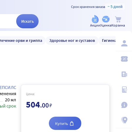
~ 5 дней
Срок хранения заказа
Искать
Акции
Уценка
Корзина
лечение орви и гриппа
Здоровье ног и суставов
Гигиена и уход
ЕПСИЛС
менения
Цена:
20 мл
504
.00
₽
ый срок
Купить