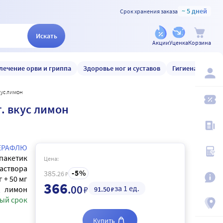
~ 5 дней
Срок хранения заказа
Искать
Акции
Уценка
Корзина
лечение орви и гриппа
Здоровье ног и суставов
Гигиена и уход
кус лимон
. вкус лимон
ЕРАФЛЮ
пакетик
Цена:
аствора
5
385
.26
₽
г + 50 мг
366
.00
за 1 ед.
₽
лимон
91
.50
₽
ый срок
Купить