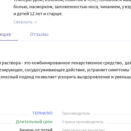
болью, насморком, заложенностью носа, чиханием, у вз
и детей 12 лет и старше.
Свернуть
кция
Отзывы
раствора - это комбинированное лекарственное средство,  дей
ирующее, сосудосуживающее действие, устраняет симптомы "пр
плексный подход позволяет ускорить выздоровление и уменьш
ший эффект приносит прием препарата перед сном, на ночь. Ес
ТЕРАФЛЮ
Производитель
Длительный срок
Страна производитель
Беречь от детей
Действующее вещество