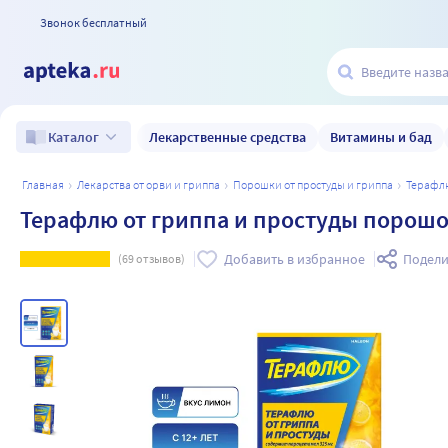
Звонок бесплатный
Лекарственные средства
Витамины и бад
Каталог
главная
лекарства от орви и гриппа
порошки от простуды и гриппа
терафл
Терафлю от гриппа и простуды порошок
Добавить в избранное
Подели
(
69
отзывов)