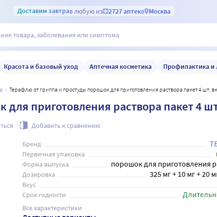
Доставим
завтра
в любую из
2727 аптек
в
Москва
Красота и базовый уход
Аптечная косметика
Профилактика и 
ю
Терафлю от гриппа и простуды порошок для приготовления раствора пакет 4 шт. в
 для приготовления раствора пакет 4 шт
ться
Добавить к сравнению
Т
Бренд
Первичная упаковка
порошок для приготовления р
Форма выпуска
325 мг + 10 мг + 20 м
Дозировка
Вкус
Длительн
Срок годности
Все характеристики