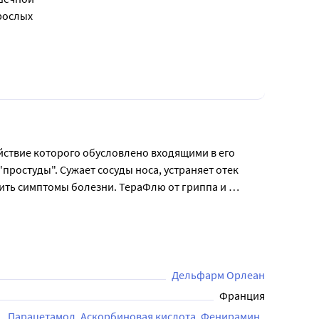
рослых
ствие которого обусловлено входящими в его 
остуды". Сужает сосуды носа, устраняет отек 
ить симптомы болезни. ТераФлю от гриппа и 
ли не наблюдается облегчения симптомов в 
течение 3 дней после начала приема препарата, необходимо обратиться к врачу. Пациентам не следует принимать ТераФлю® от гриппа и простуды более 5 дней. 
Дельфарм Орлеан
Франция
Парацетамол
Аскорбиновая кислота
Фенирамин