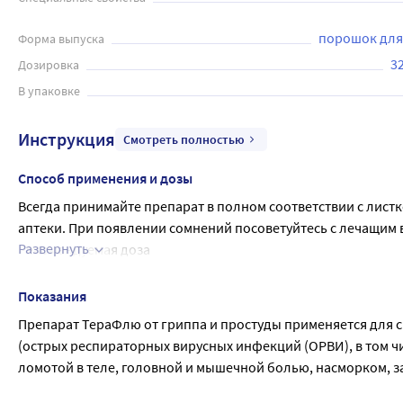
порошок для
Форма выпуска
32
Дозировка
В упаковке
Инструкция
Смотреть полностью
Способ применения и дозы
Всегда принимайте препарат в полном соответствии с лист
аптеки. При появлении сомнений посоветуйтесь с лечащим 
Развернуть
Рекомендуемая доза
По одному пакетику каждые 4-6 часов, но не более 3-4 доз (
можно принимать в любое время суток, но наилучший эффек
Показания
указанную дозу.
Препарат ТераФлю от гриппа и простуды применяется для
Особые группы пациентов
(острых респираторных вирусных инфекций (ОРВИ), в том ч
Пациенты с нарушением функции почек
ломотой в теле, головной и мышечной болью, насморком, за
При наличии у Вас почечной недостаточности (клиренс кре
гриппа и простуды должен быть не менее 8 часов.