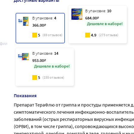
Доступные варианты
В упаковке:
10
В упаковке:
4
684
.00
₽
Дешевле в наборе!
366
.00
₽
5
4.9
(
69
отзывов)
(
273
отзыва)
афии
В упаковке:
14
953
.00
₽
Дешевле в наборе!
5
(
155
отзывов)
Показания
Препарат ТераФлю от гриппа и простуды применяется д
симптоматического лечения инфекционно-воспалител
заболеваний (острых респираторных вирусных инфекц
(ОРВИ), в том числе гриппа), сопровождающихся высок
температурой, ознобом, ломотой в теле, головной и м