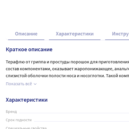
Описание
Характеристики
Инстру
Краткое описание
Терафлю от гриппа и простуды порошок для приготовления 
состав компонентами, оказывает жаропонижающее, анальгез
слизистой оболочки полости носа и носоглотки. Такой ком
простуды можно применять в любое время суток, но наилуч
Показать всё
Характеристики
Бренд
Срок годности
Специальные свойства