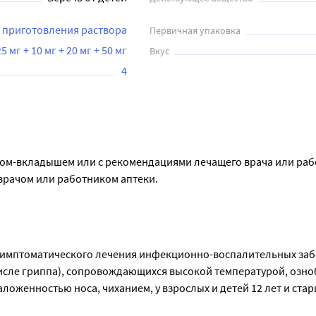
 приготовления раствора
Первичная упаковка
5 мг + 10 мг + 20 мг + 50 мг
Вкус
4
ком-вкладышем или с рекомендациями лечащего врача или раб
врачом или работником аптеки.
пакетиков) в течение 24 часов. Препарат ТераФлю от гриппа и п
т приносит прием препарата перед сном, на ночь. Не превыша
 симптоматического лечения инфекционно-воспалительных заб
исле гриппа), сопровождающихся высокой температурой, озноб
ложенностью носа, чиханием, у взрослых и детей 12 лет и стар
атинина <10 мл/мин) интервал между приемами препарата Тера