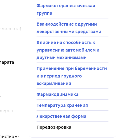
Фармакотерапевтическая
группа
между 
Взаимодействие с другими
малеата), 
лекарственными средствами
Влияние на способность к
ь солнечный 
управлению автомобилем и
нная 
другими механизмами
арата 
2).
виде.
Применение при беременности
и в период грудного
ты,
вскармливания
 врачу. Не 
Фармакодинамика
.
Температура хранения
лероз 
Лекарственная форма
Передозировка
 листком-