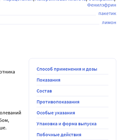
Фенилэфрин
пакетик
лимон
Способ применения и дозы
отника 
Показания
Состав
ростуды 
йте 
Противопоказания
олеваний 
Особые указания
ом, 
Упаковка и форма выпуска
ше.
Флю от 
Побочные действия