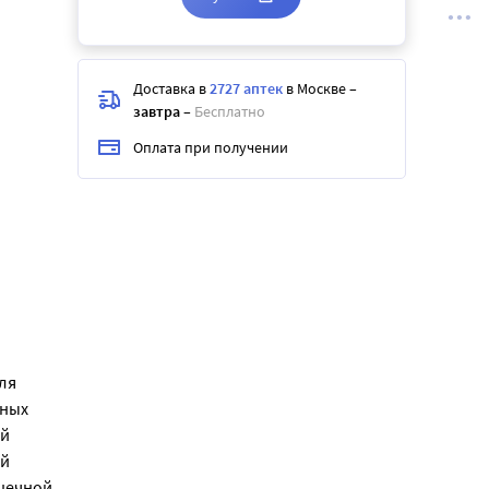
Доставка в
2727 аптек
в Москве
–
завтра
–
Бесплатно
Оплата при получении
ля
ьных
ий
ой
ышечной