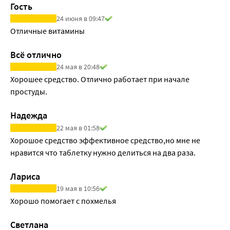
Гость
иммунный ответ организма. Способствует
24 июня в 09:47
противовирусному ответу. Поддерживает защитные
Отличные витамины
функции клеток врожденного иммунитета. Усиливает
антиоксидантный эффект витамина С, селена, цинка и
Всё отлично
меди. Витамин B2 повышает устойчивость к инфекциям,
24 мая в 20:48
усиливая работу иммунитета. Фолиевая кислота
Хорошее средство. Отлично работает при начале 
поддерживает иммунитет. Необходима для правильного
простуды.
деления и созревания иммунных клеток. Железо
способствует созреванию Т-клеток (клеток
Надежда
приобретенного иммунитета). Необходимо для
22 мая в 01:58
осуществления антибактериальной защиты. Медь
Хорошое средство эффективное средство,но мне не 
обеспечивает антиоксидантную защиту, поддерживает
нравится что таблетку нужно делиться на два раза.
выработку антител и противовирусную защиту. Селен
защищает клетки дыхательных путей, оказывая
Лариса
антиоксидантное действие. Поддерживает врожденный
19 мая в 10:56
и приобретенный иммунитет. Усиливает защитные
Хорошо помогает с похмелья
функции клеток, нейтрализуя повреждающие факторы.
Светлана