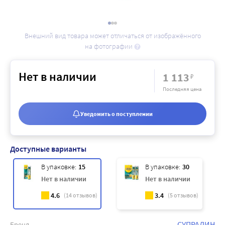
Внешний вид товара может отличаться от изображённого
на фотографии
Нет в наличии
1 113
₽
Последняя цена
Уведомить о поступлении
Доступные варианты
В упаковке:
15
В упаковке:
30
Нет в наличии
Нет в наличии
4.6
3.4
(
14
отзывов)
(
5
отзывов)
СУПРАДИН
Бренд