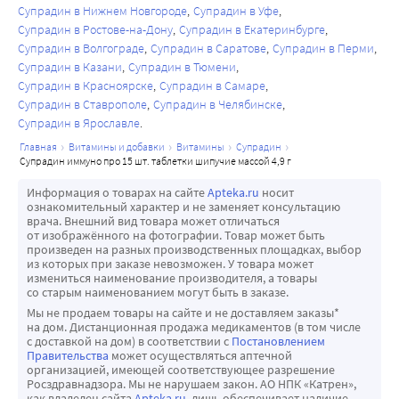
Супрадин в Нижнем Новгороде
Супрадин в Уфе
Супрадин в Ростове-на-Дону
Супрадин в Екатеринбурге
Супрадин в Волгограде
Супрадин в Саратове
Супрадин в Перми
Супрадин в Казани
Супрадин в Тюмени
Супрадин в Красноярске
Супрадин в Самаре
Супрадин в Ставрополе
Супрадин в Челябинске
Супрадин в Ярославле
главная
витамины и добавки
витамины
супрадин
супрадин иммуно про 15 шт. таблетки шипучие массой 4,9 г
Информация о товарах на сайте
Apteka.ru
носит
ознакомительный характер и не заменяет консультацию
врача. Внешний вид товара может отличаться
от изображённого на фотографии. Товар может быть
произведен на разных производственных площадках, выбор
из которых при заказе невозможен. У товара может
измениться наименование производителя, а товары
со старым наименованием могут быть в заказе.
Мы не продаем товары на сайте и не доставляем заказы*
на дом. Дистанционная продажа медикаментов (в том числе
с доставкой на дом) в соответствии с
Постановлением
Правительства
может осуществляться аптечной
организацией, имеющей соответствующее разрешение
Росздравнадзора. Мы не нарушаем закон. АО НПК «Катрен»,
как владелец сайта
Apteka.ru
, лишь обеспечивает наличие