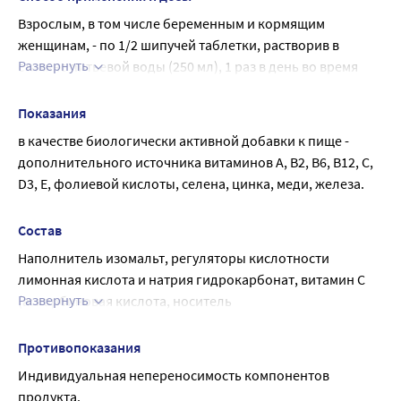
Взрослым, в том числе беременным и кормящим 
женщинам, - по 1/2 шипучей таблетки, растворив в 
Развернуть
стакане питьевой воды (250 мл), 1 раз в день во время 
еды.
Продолжительность приема - 1 месяц.
Показания
Не превышать рекомендуемую суточную дозу.
в качестве биологически активной добавки к пище - 
дополнительного источника витаминов А, В2, В6, В12, С, 
D3, Е, фолиевой кислоты, селена, цинка, меди, железа.
Состав
Наполнитель изомальт, регуляторы кислотности 
лимонная кислота и натрия гидрокарбонат, витамин С 
Развернуть
(аскорбиновая кислота, носитель 
гидроксипропилметилцеллюлоза), апельсиновый 
ароматизатор (сахар, мальтодекстрин, наполнитель 
Противопоказания
модифицированный кукурузный крахмал, 
Индивидуальная непереносимость компонентов 
вкусоароматические вещества), регулятор кислотности 
продукта.