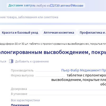
Доставим
завтра
в любую из
2720 аптек
в
Москве
Красота и базовый уход
Аптечная косметика
Профилактика и 
Тардиферон 80 мг 30 шт. таблетки с пролонгированным высвобождением, покрытые п
пролонгированным высвобождением, пок
ться
Добавить к сравнению
Пьер Фабр Медикамент П
Производитель
таблетки с пролонгир
Форма выпуска
высвобождением, покрытые пл
об
Дозировка
В упаковке
Все характеристики
Показания