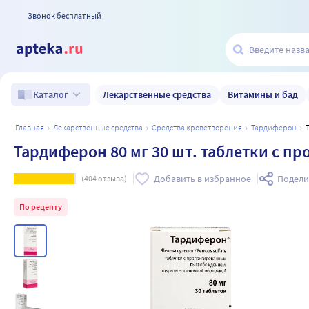
Звонок бесплатный
Лекарственные средства
Витамины и бад
Каталог
главная
лекарственные средства
средства кроветворения
тардиферон
Тардиферон 80 мг 30 шт. таблетки с 
Добавить в избранное
Подели
(
404
отзыва)
По рецепту