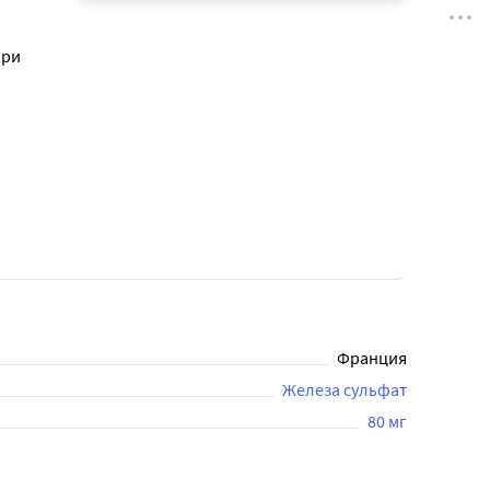
при
Франция
Железа сульфат
80 мг