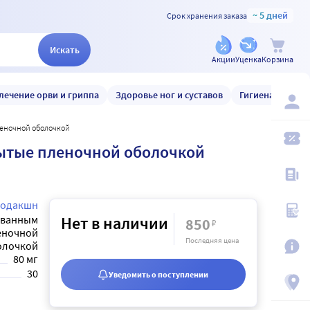
~ 5 дней
Срок хранения заказа
Искать
Акции
Уценка
Корзина
лечение орви и гриппа
Здоровье ног и суставов
Гигиена и уход
леночной оболочкой
рытые пленочной оболочкой
родакшн
ованным
Нет в наличии
850
₽
еночной
Последняя цена
олочкой
80 мг
30
Уведомить о поступлении