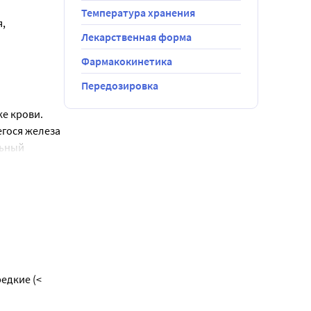
Температура хранения
, 
Лекарственная форма
я) 5,85 мг
Фармакокинетика
я)13,70 мг
Передозировка
 держать во 
е крови.
гося железа 
ьный 
ными в 
аблюдением 
енной 
ися 
ние природу 
15%; 
едкие (< 