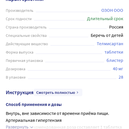
ОЗОН ООО
Производитель
Длительный срок
Срок годности
Россия
Страна производитель
Беречь от детей
Специальные свойства
Телмисартан
Действующее вещество
таблетки
Форма выпуска
блистер
Первичная упаковка
40 мг
Дозировка
28
В упаковке
Инструкция
Смотреть полностью
Способ применения и дозы
Внутрь, вне зависимости от времени приёма пищи.
Артериальная гипертензия
Развернуть
Начальная рекомендованная доза составляет 1 таблетка 