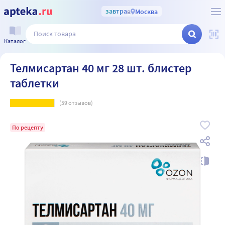
завтра
в
Москва
Каталог
Телмисартан 40 мг 28 шт. блистер
таблетки
(
59
отзывов)
По рецепту