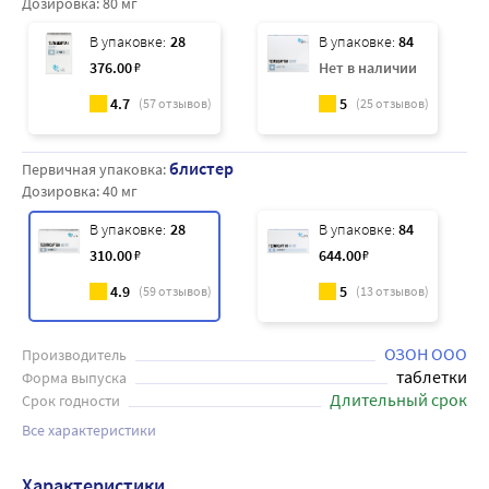
Дозировка:
80 мг
В упаковке:
28
В упаковке:
84
376
.00
₽
Нет в наличии
4.7
5
(
57
отзывов)
(
25
отзывов)
блистер
Первичная упаковка:
Дозировка:
40 мг
В упаковке:
28
В упаковке:
84
310
.00
₽
644
.00
₽
4.9
5
(
59
отзывов)
(
13
отзывов)
ОЗОН ООО
Производитель
таблетки
Форма выпуска
Длительный срок
Срок годности
Все характеристики
Характеристики