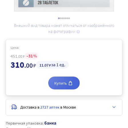
Внешний вид товара может отличаться от изображённого
на фотографии
Цена:
31
451
.00
₽
310
.00
за 1 ед.
₽
11
.07
₽
Купить
Доставка в
2727 аптек
в Москве
банка
Первичная упаковка: