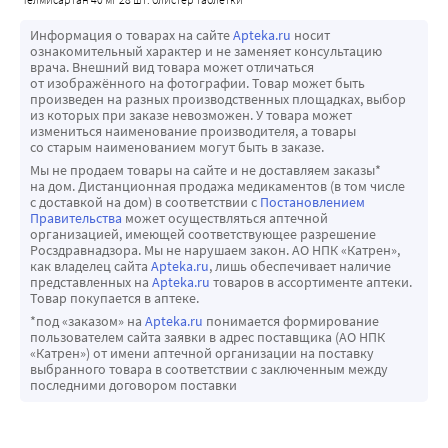
Рамиприл
Информация о товарах на сайте
Apteka.ru
носит
При одновременном применении телмисартана и 
ознакомительный характер и не заменяет консультацию
врача. Внешний вид товара может отличаться
рамиприла наблюдалось увеличение показателей АUC0-
от изображённого на фотографии. Товар может быть
24 и Сmах рамиприла и рамиприлата в 2,5 раза. 
произведен на разных производственных площадках, выбор
из которых при заказе невозможен. У товара может
Клиническая значимость этого явления не установлена.
измениться наименование производителя, а товары
Прочие гипотензивные препараты
со старым наименованием могут быть в заказе.
Телмисартан может увеличивать антигипертензивный 
Мы не продаем товары на сайте и не доставляем заказы*
на дом. Дистанционная продажа медикаментов (в том числе
эффект других гипотензивных лекарственных средств.
с доставкой на дом) в соответствии с
Постановлением
На основании фармакологических свойств баклофена и 
Правительства
может осуществляться аптечной
организацией, имеющей соответствующее разрешение
амифостина можно предположить, что они будут 
Росздравнадзора. Мы не нарушаем закон. АО НПК «Катрен»,
усиливать терапевтический эффект всех гипотензивных 
как владелец сайта
Apteka.ru
, лишь обеспечивает наличие
представленных на
Apteka.ru
товаров в ассортименте аптеки.
средств, включая телмисартан. Кроме того, 
Товар покупается в аптеке.
ортостатическая гипотензия может усиливаться на фоне 
*под «заказом» на
Apteka.ru
понимается формирование
приема алкоголя, барбитуратов, наркотических средств 
пользователем сайта заявки в адрес поставщика (АО НПК
«Катрен») от имени аптечной организации на поставку
или антидепрессантов.
выбранного товара в соответствии с заключенным между
Кортикостероиды (для системного применения)
последними договором поставки
Глюкокортикостероиды ослабляют антигипертензивное 
действие телмисартана.