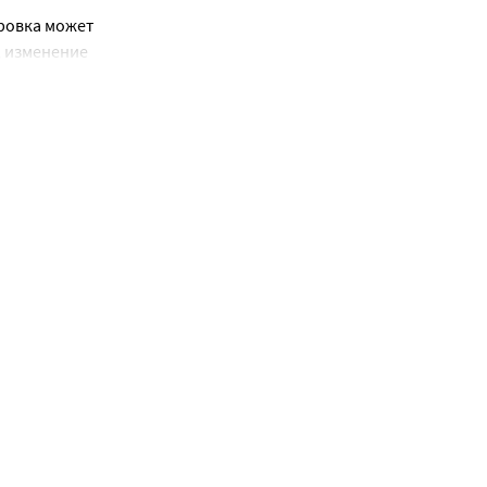
овка может 
 изменение 
 до 
тов или 