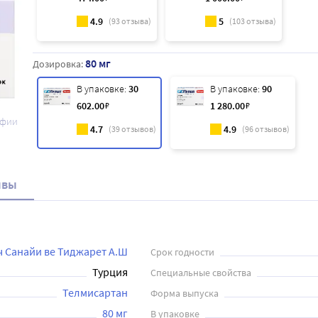
4.9
5
(
93
отзыва)
(
103
отзыва)
80 мг
Дозировка:
В упаковке:
30
В упаковке:
90
602
.00
₽
1 280
.00
₽
афии
4.7
4.9
(
39
отзывов)
(
96
отзывов)
ывы
 Санайи ве Тиджарет А.Ш
Срок годности
Турция
Специальные свойства
Телмисартан
Форма выпуска
80 мг
В упаковке