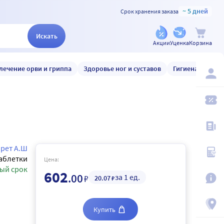
~ 5 дней
Срок хранения заказа
Искать
Акции
Уценка
Корзина
лечение орви и гриппа
Здоровье ног и суставов
Гигиена и уход
рет А.Ш
аблетки
Цена:
ый срок
602
.00
за 1 ед.
₽
20
.07
₽
Купить