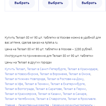
Выбрать
Выбрать
Выбрать
Купить Телзап 80 мг 90 шт. таблетки в Москве можно в удобной для
вас аптеке, сделав заказ на Apteka.ru.
Цена на Телзап 80 мг 90 шт. таблетки в Москве – 1280 рублей.
Инструкция по применению для Телзап 80 мг 90 шт. таблетки
Цены на Телзап в других городах
Купить Телзап
Телзап в Санкт-Петербурге
Телзап в Краснодаре
Телзап в Новосибирске
Телзап в Воронеже
Телзап в Омске
Телзап в Нижнем Новгороде
Телзап в Ростове-на-Дону
Телзап в Уфе
Телзап в Тюмени
Телзап в Екатеринбурге
Телзап в Волгограде
Телзап в Саратове
Телзап в Перми
Телзап в Красноярске
Телзап в Казани
Телзап в Самаре
Телзап в Челябинске
Телзап в Ставрополе
Телзап в Ярославле
главная
лекарственные средства
сердечно-сосудистые препараты