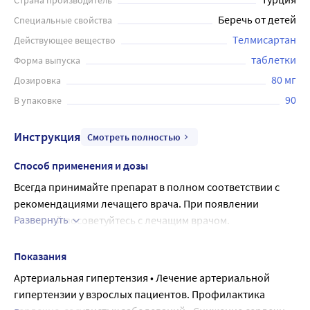
Страна производитель
Беречь от детей
Специальные свойства
Телмисартан
Действующее вещество
таблетки
Форма выпуска
80 мг
Дозировка
90
В упаковке
Инструкция
Смотреть полностью
Способ применения и дозы
Всегда принимайте препарат в полном соответствии с 
рекомендациями лечащего врача. При появлении 
Развернуть
сомнений посоветуйтесь с лечащим врачом.
Рекомендуемая доза
Для лечения повышенного артериального давления
Показания
1 таблетка 40 мг 1 раз в сутки.
Артериальная гипертензия • Лечение артериальной
В некоторых случаях Ваш врач может рекомендовать 
гипертензии у взрослых пациентов. Профилактика
более низкую дозу 20 мг (половина таблетки 40 мг) или, 