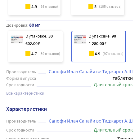
4.9
5
(
93
отзыва)
(
105
отзывов)
80 мг
Дозировка:
В упаковке:
30
В упаковке:
90
602
.00
₽
1 280
.00
₽
4.7
4.9
(
39
отзывов)
(
97
отзывов)
Санофи Илач Санайи ве Тиджарет А.Ш
Производитель
таблетки
Форма выпуска
Длительный срок
Срок годности
Все характеристики
Характеристики
Санофи Илач Санайи ве Тиджарет А.Ш
Производитель
Длительный срок
Срок годности
Турция