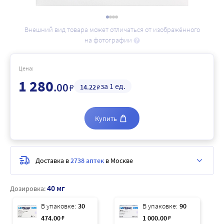
Внешний вид товара может отличаться от изображённого
на фотографии
Цена:
1 280
.00
за 1 ед.
₽
14
.22
₽
Купить
Доставка в
2738 аптек
в Москве
40 мг
Дозировка:
В упаковке:
30
В упаковке:
90
474
.00
₽
1 000
.00
₽