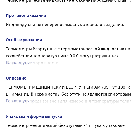
Термометрическая жидкость - нетоксичный жидкий сплав: г
Противопоказания
Индивидуальная непереносимость материалов изделия.
Особые указания
Термометры безртутные с термометрической жидкостью на 
воздействии температур ниже 0 0 С могут разрушиться.
Развернуть
Меры предосторожности
Осторожно. Хрупкое. Храните термометр в футляре. Берегит
Описание
ТЕРМОМЕТР МЕДИЦИНСКИЙ БЕЗРТУТНЫЙ AMRUS TVY-130 - с те
ВНИМАНИЕ!!! Термометры без ртути не являются спиртовыми
Развернуть
Термометр предназначен для измерения температуры тела 
Термометр нестерилен и стерилизации не подлежит.
ТЕХНИЧЕСКИЕ ХАРАКТЕРИСТИКИ
Упаковка и форма выпуска
Соответствие требованиям ГОСТ Р 50444-92 (р.р.3,4) ГОСТ 31
Термометр медицинский безртутный - 1 штука в упаковке.
Метод измерения Прямое измерение