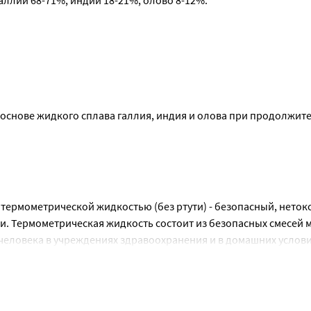
аллий 68-71%, индий 18-21%, олово 8-12%.
основе жидкого сплава галлия, индия и олова при продолжите
е от детей. Предохраняйте термометр от падений и ударов по н
рмометрической жидкостью (без ртути) - безопасный, неток
. Термометрическая жидкость состоит из безопасных смесей 
человека в учреждениях здравоохранения и в домашних услови
516-2012