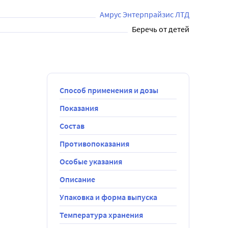
метрической жидкости в шкале, встряхивание 
звонок в колокольчик), при этом начало шкалы 
Амрус Энтерпрайзис ЛТД
етра можно ознакомиться с множеством роликов в 
Беречь от детей
Способ применения и дозы
Показания
Состав
Противопоказания
Особые указания
Описание
Упаковка и форма выпуска
Температура хранения