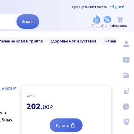
~ 5 дней
Срок хранения заказа
Искать
Акции
Уценка
Корзина
лечение орви и гриппа
Здоровье ног и суставов
Гигиена и уход
AMRUS
Цена:
202
.00
₽
ела
чебных
Купить