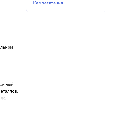
Комплектация
льном 
ему.
сичный.
металлов.
ях.