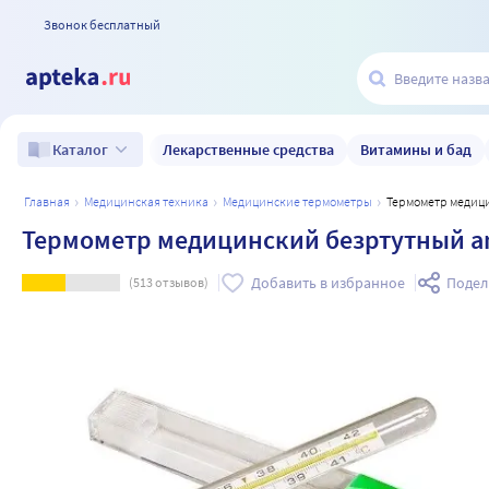
Звонок бесплатный
Лекарственные средства
Витамины и бад
Каталог
главная
медицинская техника
медицинские термометры
Термометр медици
Термометр медицинский безртутный amr
Добавить в избранное
Подел
(
513
отзывов)