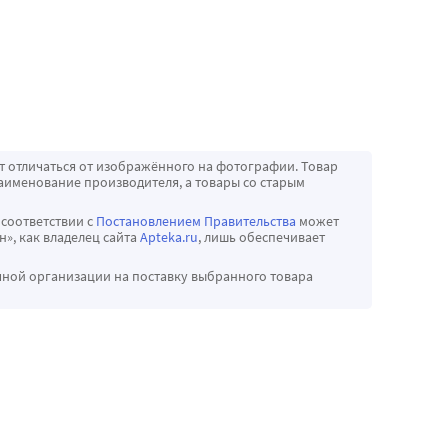
т отличаться от изображённого на фотографии. Товар
аименование производителя, а товары со старым
 соответствии с
Постановлением Правительства
может
», как владелец сайта
Apteka.ru
, лишь обеспечивает
чной организации на поставку выбранного товара