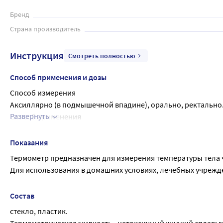
термометра, что может быть затруднительно для определен
термометра нужно проводить по траектории аналогичной т
Бренд
должно быть расположено по направлению «вниз». Также, б
Страна производитель
сети интернет.
Инструкция
Смотреть полностью
Способ применения и дозы
Способ измерения
Аксиллярно (в подмышечной впадине), орально, ректально
Развернуть
Способ применения
Встряхните термометр, держа его резервуаром вниз.
Добейтесь снижения высоты столбика термометрической жи
Показания
Измерение температуры
Термометр предназначен для измерения температуры тела 
Разместите наконечник термометра согласно выбранного с
Для использования в домашних условиях, лечебных учрежде
Время измерения - не менее пяти минут.
Состав
стекло, пластик.