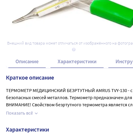
Внешний вид товара может отличаться от изображённого на фотогр
Описание
Характеристики
Инстру
Краткое описание
ТЕРМОМЕТР МЕДИЦИНСКИЙ БЕЗРТУТНЫЙ AMRUS TVY-130 - с тер
безопасных смесей металлов. Термометр предназначен для 
ВНИМАНИЕ! Свойством безртутного термометра является слож
связанной с химическим составом термометрической жидкост
Показать всё
преимуществом по сравнению с ртутью, однако, такая смесь 
встряхивание термометрической жидкости требует больше у
Характеристики