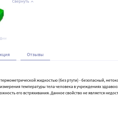
Свернуть
афии
кция
Отзывы
мометрической жидкостью (без ртути) - безопасный, нетокси
измерения температуры тела человека в учреждениях здравоох
ность его встряхивания. Данное свойство не является недоста
и – галинстаном. Галинстан малотоксичен и достаточно безвр
обладает гораздо большей смачивающей способностью, чем ртуть
силий по сравнению с ртутным термометром, а сами движения 