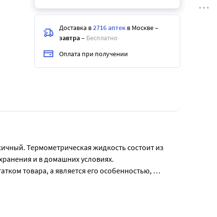
Доставка в
2716 аптек
в Москве
–
завтра
–
Бесплатно
Оплата при получении
чный. Термометрическая жидкость состоит из 
ранения и в домашних условиях.

тком товара, а является его особенностью, 
еден для человека, что является безусловным 
 (т.е. труднее стекает в шкале). Таким образом, 
кардинально отличаются от стряхивания ртутного 