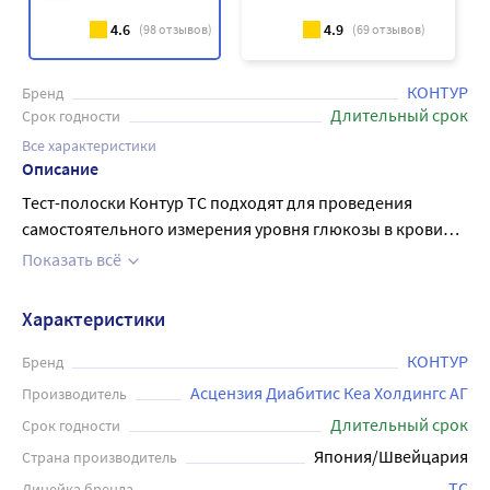
4.6
4.9
(
98
отзывов)
(
69
отзывов)
КОНТУР
Бренд
Длительный срок
Срок годности
Все характеристики
Описание
Тест-полоски Контур ТС подходят для пpoвeдeния
самостоятельного измерения уровня глюкозы в крови
людям с диабетом и тестов медицинскими работниками.
Показать всё
Для анализа требуется маленькая капля крови всего 0,6
мкл - ее будет достаточно для получения точного
Характеристики
результата. Тест-полоски для однократного применения.
Не используйте их повторно.
КОНТУР
Бренд
Асцензия Диабитис Кеа Холдингс АГ
Производитель
Длительный срок
Срок годности
Япония/Швейцария
Страна производитель
TC
Линейка бренда