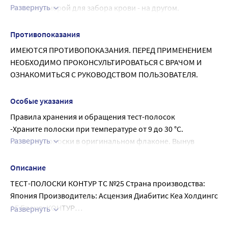
Развернуть
конце и камерой для забора крови - на другом.
1) В прокалыватель по инструкции вставьте ланцет. 
Химический состав:
Подробные инструкции по подготовке прокалывателя 
Флавинадениндинуклеотид-глюкозодегидрогеназа ( 
см. во вкладыше к прокалывателю.
Противопоказания
FAD-GDH) (Aspergillus sp., 2,0 ед. на тест-полоску), 6 %; 
2) Из флакона извлеките тест-полоску, вставьте ее в 
ИМЕЮТСЯ ПРОТИВОПОКАЗАНИЯ. ПЕРЕД ПРИМЕНЕНИЕМ 
феррицианид калия 56 %; неактивные компоненты 38 %.
глюкометр и дождитесь звукового сигнала. На экране 
НЕОБХОДИМО ПРОКОНСУЛЬТИРОВАТЬСЯ С ВРАЧОМ И 
должен появиться символ тест-полоски с мигающей 
ОЗНАКОМИТЬСЯ С РУКОВОДСТВОМ ПОЛЬЗОВАТЕЛЯ.
каплей крови.
3) Плотно прижмите прокалыватель к месту прокола и 
Особые указания
нажмите на кнопку.
Правила хранения и обращения тест-полосок
4) Поднесите глюкометр в вертикальном положении и 
-Храните полоски при температуре от 9 до 30 °C.
прикоснитесь кончиком тест-полоски к капле крови, 
Развернуть
-Храните полоски в оригинальном флаконе. Вынув 
дождитесь заполнения тест-полоски (прозвучит сигнал).
полоску из флакона, сразу же плотно закройте его 
5) После сигнала начнется обратный пятисекундный 
крышкой.
отсчет и на экране появится результат. В памяти 
Описание
-Не используйте тест - полоски после истечения срока 
устройства результат сохраняется автоматически.
ТЕСТ-ПОЛОСКИ КОНТУР ТС №25 Страна производства:
годности. Срок годности обозначен на наклейке 
Для выключения устройства необходимо аккуратно 
Япония Производитель: Асцензия Диабитис Кеа Холдингс
флакона, а также на коробке с тест - полосками.
вынуть тест-полоску.
АГ Бренд: КОНТУР
Развернуть
-Срок годности тест-полосок (указан на упаковке) - не 
Возраст
Тест - полоски Контур ТС ( Contour TS) предназначены
В тест-полосках используется фермент ФАД – ГДГ,
зависит от момента открытия флакона с тест-полосками.