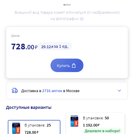
Внешний вид товара может отличаться от изображённого
на фотографии
Цена:
728
.00
за 1 ед.
₽
29
.12
₽
Купить
Доставка в
2716 аптек
в Москве
Доступные варианты
В упаковке:
50
В упаковке:
25
1 192
.00
₽
Дешевле в наборе!
728
.00
₽