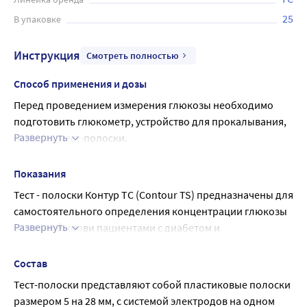
25
В упаковке
Инструкция
Смотреть полностью
Способ применения и дозы
Перед проведением измерения глюкозы необходимо 
подготовить глюкометр, устройство для прокалывания, 
Развернуть
ланцеты, тест-полоски.
Перед тестированием нужно тщательно вымыть руки и 
насухо их вытереть.
Показания
Способ применения
Тест - полоски Контур ТС (Contour TS) предназначены для 
Перед проведением измерения глюкозы необходимо 
самостоятельного определения концентрации глюкозы 
подготовить глюкометр, устройство для прокалывания, 
Развернуть
в цельной крови пациентами с диабетом и 
ланцеты, тест-полоски.
медицинскими специалистами.
Перед тестированием нужно тщательно вымыть руки и 
Возраст с 1 мес.
Состав
насухо их вытереть.
Тест-полоски представляют собой пластиковые полоски 
Взятие крови и работа с глюкометром Контур ТС 
размером 5 на 28 мм, с системой электродов на одном 
происходит в следующей последовательности: