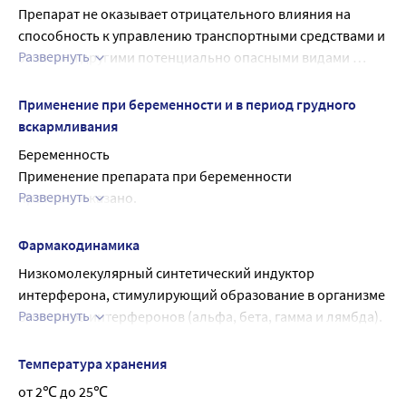
Препарат не оказывает отрицательного влияния на 
способность к управлению транспортными средствами и 
Развернуть
занятиям другими потенциально опасными видами 
деятельности, требующими повышенной концентрации 
внимания и быстроты психомоторных реакций.
Применение при беременности и в период грудного
вскармливания
Беременность
Применение препарата при беременности 
Развернуть
противопоказано.
Период грудного вскармливания
В случае необходимости применения препарата в 
Фармакодинамика
период лактации грудное вскармливание следует 
Низкомолекулярный синтетический индуктор 
прекратить.
интерферона, стимулирующий образование в организме 
Развернуть
всех типов интерферонов (альфа, бета, гамма и лямбда). 
Основными продуцентами интерферона в ответ на 
введение тилорона являются клетки эпителия 
Температура хранения
кишечника, гепатоциты, Т-лимфоциты, нейтрофилы и 
от 2℃ до 25℃
гранулоциты. После приема внутрь максимум продукции 