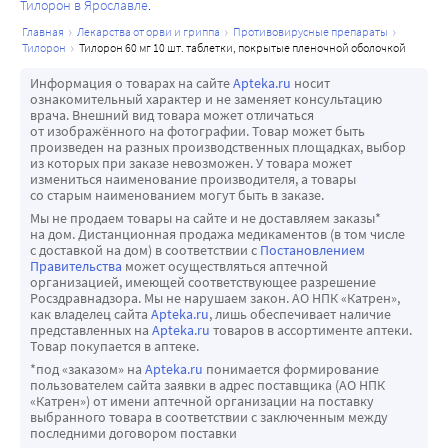
Тилорон в Ярославле
главная
лекарства от орви и гриппа
противовирусные препараты
тилорон
тилорон 60 мг 10 шт. таблетки, покрытые пленочной оболочкой
Информация о товарах на сайте
Apteka.ru
носит
ознакомительный характер и не заменяет консультацию
врача. Внешний вид товара может отличаться
от изображённого на фотографии. Товар может быть
произведен на разных производственных площадках, выбор
из которых при заказе невозможен. У товара может
измениться наименование производителя, а товары
со старым наименованием могут быть в заказе.
Мы не продаем товары на сайте и не доставляем заказы*
на дом. Дистанционная продажа медикаментов (в том числе
с доставкой на дом) в соответствии с
Постановлением
Правительства
может осуществляться аптечной
организацией, имеющей соответствующее разрешение
Росздравнадзора. Мы не нарушаем закон. АО НПК «Катрен»,
как владелец сайта
Apteka.ru
, лишь обеспечивает наличие
представленных на
Apteka.ru
товаров в ассортименте аптеки.
Товар покупается в аптеке.
*под «заказом» на
Apteka.ru
понимается формирование
пользователем сайта заявки в адрес поставщика (АО НПК
«Катрен») от имени аптечной организации на поставку
выбранного товара в соответствии с заключенным между
последними договором поставки