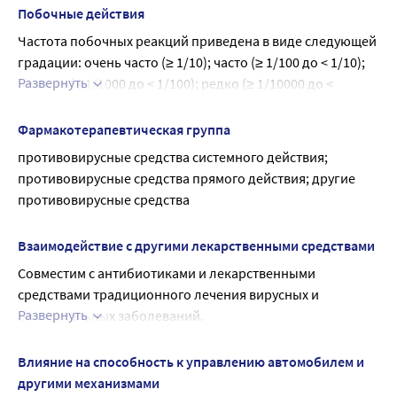
Препарат противопоказан детям до 7 лет (см. раздел 
Побочные действия
«Противопоказания»).
Частота побочных реакций приведена в виде следующей 
Безопасность и эффективность препарата Тилорон у 
градации: очень часто (≥ 1/10); часто (≥ 1/100 до < 1/10); 
детей в возрасте от 0 до 7 лет не установлены. Данные 
Развернуть
нечасто (≥ 1/1000 до < 1/100); редко (≥ 1/10000 до < 
отсутствуют.
1/1000); очень редко (< 1/10000); частота неизвестна (не 
может быть оценена на основе имеющихся данных).
Фармакотерапевтическая группа
Нарушения со стороны иммунной системы
противовирусные средства системного действия; 
Частота неизвестна: аллергические реакции.
противовирусные средства прямого действия; другие 
Желудочно-кишечные нарушения
противовирусные средства
Частота неизвестна: диспепсические явления.
Общие нарушения и реакции в месте введения
Взаимодействие с другими лекарственными средствами
Частота неизвестна: кратковременный озноб.
Совместим с антибиотиками и лекарственными 
Если любые из указанных в инструкции побочных 
средствами традиционного лечения вирусных и 
эффектов усугубляются, или Вы заметили любые другие 
Развернуть
бактериальных заболеваний.
побочные эффекты, не указанные в инструкции, 
Клинически значимого взаимодействия тилорона с 
сообщите об этом врачу.
антибиотиками, средствами традиционного лечения 
Влияние на способность к управлению автомобилем и
вирусных и бактериальных заболеваний не выявлено.
другими механизмами