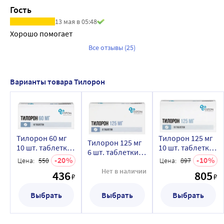
Гость
13 мая в 05:48
Хорошо помогает
Все отзывы (25)
Варианты товара Тилорон
Тилорон 60 мг
Тилорон 125 мг
Тилорон 125 мг
10 шт. таблетки,
10 шт. таблетки,
6 шт. таблетки,
покрытые
покрытые
20
10
Цена:
550
Цена:
897
покрытые
пленочной
пленочной
пленочной
Нет в наличии
436
805
оболочкой
оболочкой
₽
₽
оболочкой
Выбрать
Выбрать
Выбрать