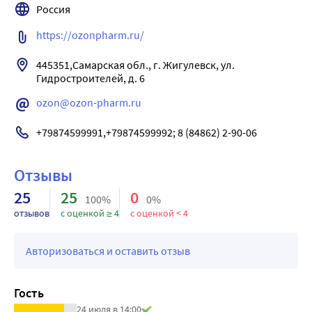
соотношение Т-супрессоров и Т-хелперов. Эффективен 
Россия
через кишечник (70 %) и через почки (9 %). Период 
против различных вирусных инфекций, в том числе 
полувыведения составляет 48 часов.
https://ozonpharm.ru/
против вирусов гриппа, других острых респираторных 
вирусных инфекций (ОРВИ), вирусов гепатита и 
445351,Самарская обл., г. Жигулевск, ул. 
герпесвирусов. Механизм антивирусного действия связан 
Гидростроителей, д. 6
с ингибированием трансляции вирус-специфических 
ozon@ozon-pharm.ru
белков в инфицированных клетках, в результате чего 
подавляется репродукция вирусов.
+79874599991,+79874599992; 8 (84862) 2-90-06
Отзывы
25
25
0
100%
0%
отзывов
с оценкой ≥ 4
с оценкой < 4
Авторизоваться и оставить отзыв
Гость
24 июля в 14:00