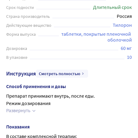
Длительный срок
Срок годности
Россия
Страна производитель
Тилорон
Действующее вещество
таблетки, покрытые пленочной 
Форма выпуска
оболочкой
60 мг
Дозировка
10
В упаковке
Инструкция
Смотреть полностью
Способ применения и дозы
Препарат принимают внутрь, после еды.
Режим дозирования
Развернуть
Взрослые
Для лечения гриппа и других ОРВИ - по 125 мг в сутки в 
первые 2 дня лечения, затем по 125 мг через 48 часов. На 
Показания
курс - 750 мг (6 таблеток).
В составе комплексной терапии: