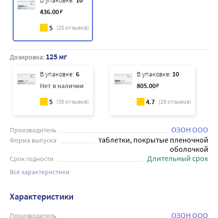
В упаковке:
10
436
.00
₽
5
(
25
отзывов)
125 мг
Дозировка:
В упаковке:
6
В упаковке:
10
Нет в наличии
805
.00
₽
5
4.7
(
30
отзывов)
(
28
отзывов)
ОЗОН ООО
Производитель
таблетки, покрытые пленочной
Форма выпуска
оболочкой
Длительный срок
Срок годности
Все характеристики
Характеристики
ОЗОН ООО
Производитель