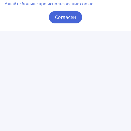
Узнайте больше про использование cookie.
Согласен
Корзина
Вход / Регистрация
ПРИЛОЖЕНИЯ
СЛЕДИТЕ ЗА НАМИ
ГОРЯЧАЯ ЛИНИЯ