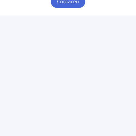
Согласен
Корзина
Вход / Регистрация
ПРИЛОЖЕНИЯ
СЛЕДИТЕ ЗА НАМИ
ГОРЯЧАЯ ЛИНИЯ
О КОМПАНИИ
О сервисе «Apteka.ru»