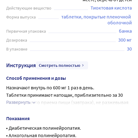
Тиоктовая кислота
Действующее вещество
таблетки, покрытые пленочной 
Форма выпуска
оболочкой
банка
Первичная упаковка
300 мг
Дозировка
30
В упаковке
Инструкция
Смотреть полностью
Способ применения и дозы
Назначают внутрь по 600 мг 1 раз в день.
Таблетки принимают натощак, приблизительно за 30 
Развернуть
мин до первого приема пищи (завтрака), не разжевывая 
и запивая достаточным количеством воды.
Максимальная суточная доза - 600 мг.
Показания
Минимальный курс терапии 3 месяца. В некоторых 
• Диабетическая полинейропатия.
случаях прием препарата предполагает более 
• Алкогольная полинейропатия.