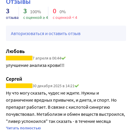
Отзывы
эффективен.
3
3
0
100%
0%
отзыва
с оценкой ≥ 4
с оценкой < 4
Авторизоваться и оставить отзыв
Любовь
7 апреля в 06:44
улучшение анализа крови!!!
Сергей
30 декабря 2025 в 14:21
Ну что могу сказать, чудес не ждите. Нужны и 
ограничение вредных привычек, и диета, и спорт. Но 
препарат работает. В связке с кислотой синергию 
почувствовал. Метаболизм и обмен веществ выстроился, 
"ливер успокоился" так сказать - в течение месяца 
проявления рефлюкс-эзофагита и хронического 
Читать полностью