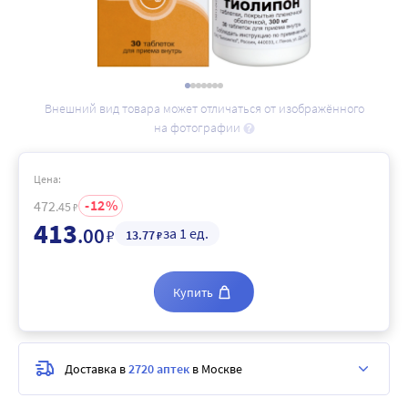
Внешний вид товара может отличаться от изображённого
на фотографии
Цена:
12
472
.45
₽
413
.00
за 1 ед.
₽
13
.77
₽
Купить
Доставка в
2720 аптек
в Москве