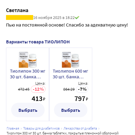
холицистита с дискенезией пропали. Немного схуднул, 
Светлана
пара кг. Продолжаю лечение. В этом препарате 
16 ноября 2025 в 18:22
особенно радует качество/дозировка.
Пью на постоянной основе! Спасибо за адекватную цену!
Варианты товара ТИОЛИПОН
Тиолипон 300 мг
Тиолипон 600 мг
30 шт. банка
30 шт. банка
таблетки,
таблетки,
Цена:
Цена:
покрытые
покрытые
12
7
472.45
864.29
пленочной
пленочной
413
797
₽
₽
оболочкой
оболочкой
Выбрать
Выбрать
главная
товары для диабетиков
лекарства от диабета
тиолипон 300 мг 30 шт. банка таблетки, покрытые пленочной оболочкой