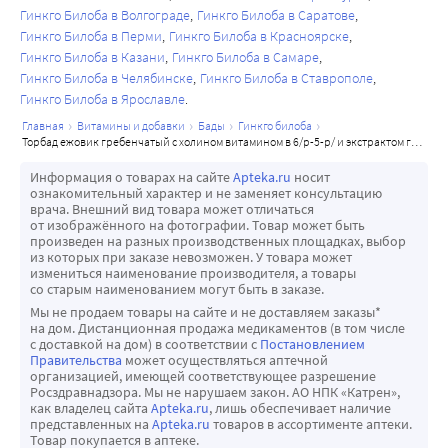
Гинкго Билоба в Волгограде
Гинкго Билоба в Саратове
Гинкго Билоба в Перми
Гинкго Билоба в Красноярске
Гинкго Билоба в Казани
Гинкго Билоба в Самаре
Гинкго Билоба в Челябинске
Гинкго Билоба в Ставрополе
Гинкго Билоба в Ярославле
главная
витамины и добавки
бады
гинкго билоба
торбад ежовик гребенчатый с холином витамином в 6/р-5-р/ и экстрактом гинкго билоба 90 шт. капсулы массой 500 мг
Информация о товарах на сайте
Apteka.ru
носит
ознакомительный характер и не заменяет консультацию
врача. Внешний вид товара может отличаться
от изображённого на фотографии. Товар может быть
произведен на разных производственных площадках, выбор
из которых при заказе невозможен. У товара может
измениться наименование производителя, а товары
со старым наименованием могут быть в заказе.
Мы не продаем товары на сайте и не доставляем заказы*
на дом. Дистанционная продажа медикаментов (в том числе
с доставкой на дом) в соответствии с
Постановлением
Правительства
может осуществляться аптечной
организацией, имеющей соответствующее разрешение
Росздравнадзора. Мы не нарушаем закон. АО НПК «Катрен»,
как владелец сайта
Apteka.ru
, лишь обеспечивает наличие
представленных на
Apteka.ru
товаров в ассортименте аптеки.
Товар покупается в аптеке.