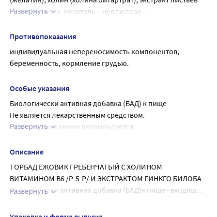
Развернуть
гинкго билоба, носитель – целлюлоза 
микрокристаллическая, витамин В6 (пиридоксаль-5´-
фосфат), антислеживающие агенты: кальциевая соль 
Противопоказания
стеариновой кислоты и диоксид кремния аморфный.
индивидуальная непереносимость компонентов, 
беременность, кормление грудью.
Особые указания
Биологически активная добавка (БАД) к пище
Не является лекарственным средством.
Развернуть
Перед применением рекомендуется 
проконсультироваться с врачом.
Описание
ТОРБАД ЕЖОВИК ГРЕБЕНЧАТЫЙ С ХОЛИНОМ
ВИТАМИНОМ В6 /Р-5-Р/ И ЭКСТРАКТОМ ГИНКГО БИЛОБА -
Биологически активная добавка (БАД)к пище - входящие
Развернуть
в состав активные компоненты способствуют:
адекватный уровень потребления согласно Единым
улучшению когнитивных функций мозга обучаемости
санитарно-эпидемиологическим и гигиеническим
Упаковка и форма выпуска