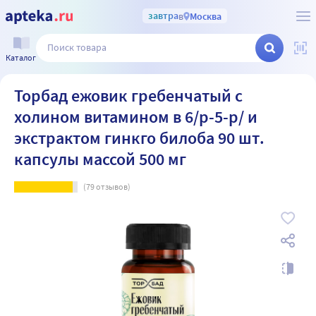
завтра
в
Москва
Каталог
Торбад ежовик гребенчатый с
холином витамином в 6/р-5-р/ и
экстрактом гинкго билоба 90 шт.
капсулы массой 500 мг
(
79
отзывов)