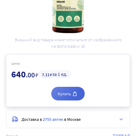
Внешний вид товара может отличаться от изображённого
на фотографии
Цена:
640
.00
за 1 ед.
₽
7
.11
₽
Купить
Доставка в
2755 аптек
в Москве
ТОРБАД