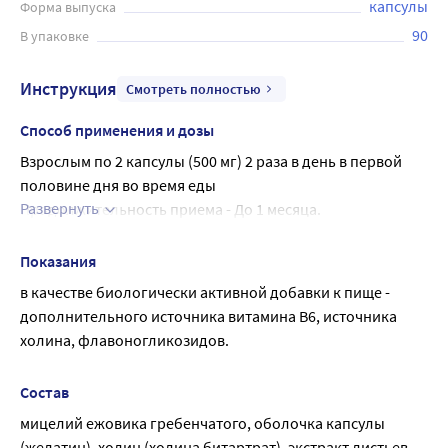
капсулы
Форма выпуска
90
В упаковке
Инструкция
Смотреть полностью
Способ применения и дозы
Взрослым по 2 капсулы (500 мг) 2 раза в день в первой 
половине дня во время еды
Развернуть
Продолжительность приема - До 1 месяца.
При необходимости прием можно повторить.
Показания
в качестве биологически активной добавки к пище - 
дополнительного источника витамина В6, источника 
холина, флавоногликозидов.
Состав
мицелий ежовика гребенчатого, оболочка капсулы 
(желатин), холин (холина битартрат), экстракт листьев 