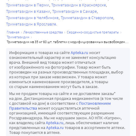
Триметазидин в Перми
Триметазидин в Красноярске
Триметазидин в Казани
Триметазидин в Самаре
Триметазидин в Челябинске
Триметазидин в Ставрополе
Триметазидин в Ярославле
главная
лекарственные средства
сердечно-сосудистые препараты
триметазидин
триметазидин мв 35 мг 60 шт. таблетки с модифицированным высвобождением, покрытые пленочной оболочкой
Информация о товарах на сайте
Apteka.ru
носит
ознакомительный характер и не заменяет консультацию
врача. Внешний вид товара может отличаться
от изображённого на фотографии. Товар может быть
произведен на разных производственных площадках, выбор
из которых при заказе невозможен. У товара может
измениться наименование производителя, а товары
со старым наименованием могут быть в заказе.
Мы не продаем товары на сайте и не доставляем заказы*
на дом. Дистанционная продажа медикаментов (в том числе
с доставкой на дом) в соответствии с
Постановлением
Правительства
может осуществляться аптечной
организацией, имеющей соответствующее разрешение
Росздравнадзора. Мы не нарушаем закон. АО НПК «Катрен»,
как владелец сайта
Apteka.ru
, лишь обеспечивает наличие
представленных на
Apteka.ru
товаров в ассортименте аптеки.
Товар покупается в аптеке.