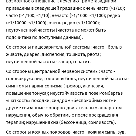
возможное отношение к лечению триметазидином, 
приведены в следующей градации: очень часто (>1/10); 
часто (>1/100, <1/10); нечасто (>1/1000, <1/100); редко 
(>1/10000, <1/1000); очень редко (< 1/10000); 
неуточненной частоты (частота не может быть 
подсчитана по доступным данным).
Со стороны пищеварительной системы: часто - боль в 
животе, диарея, диспепсия, тошнота, рвота; 
неуточненной частоты - запор, гепатит.
Со стороны центральной нервной системы: часто - 
головокружение, головная боль; неуточненной частоты - 
симптомы паркинсонизма (тремор, акинезия, 
повышение тонуса); неустойчивость в позе Ромберга и 
«шаткость» походки; синдром «беспокойных ног» и 
другие связанные с опорно-двигательным аппаратом 
нарушения, обычно обратимые после прекращения 
терапии; нарушения сна (бессонница, сонливость).
Со стороны кожных покровов: часто - кожная сыпь, зуд, 