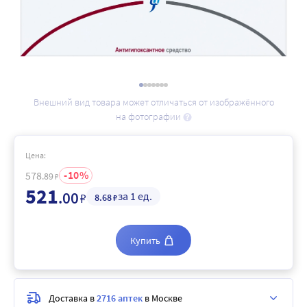
Внешний вид товара может отличаться от изображённого
на фотографии
Цена:
10
578
.89
₽
521
.00
за 1 ед.
₽
8
.68
₽
Купить
Доставка в
2716 аптек
в Москве