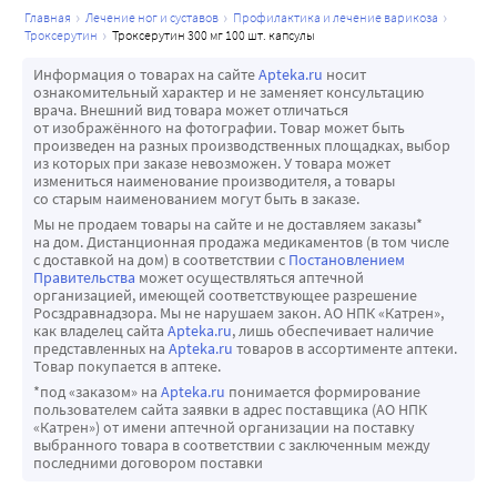
главная
лечение ног и суставов
профилактика и лечение варикоза
троксерутин
троксерутин 300 мг 100 шт. капсулы
Информация о товарах на сайте
Apteka.ru
носит
ознакомительный характер и не заменяет консультацию
врача. Внешний вид товара может отличаться
от изображённого на фотографии. Товар может быть
произведен на разных производственных площадках, выбор
из которых при заказе невозможен. У товара может
измениться наименование производителя, а товары
со старым наименованием могут быть в заказе.
Мы не продаем товары на сайте и не доставляем заказы*
на дом. Дистанционная продажа медикаментов (в том числе
с доставкой на дом) в соответствии с
Постановлением
Правительства
может осуществляться аптечной
организацией, имеющей соответствующее разрешение
Росздравнадзора. Мы не нарушаем закон. АО НПК «Катрен»,
как владелец сайта
Apteka.ru
, лишь обеспечивает наличие
представленных на
Apteka.ru
товаров в ассортименте аптеки.
Товар покупается в аптеке.
*под «заказом» на
Apteka.ru
понимается формирование
пользователем сайта заявки в адрес поставщика (АО НПК
«Катрен») от имени аптечной организации на поставку
выбранного товара в соответствии с заключенным между
последними договором поставки