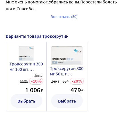
Мне очень помогают.Убрались вены.Перестали болеть 
ноги.Спасибо.
Все отзывы (50)
Варианты товара Троксерутин
Троксерутин 300
Троксерутин 300
мг 100 шт.
мг 50 шт.
капсулы
Цена:
капсулы
10
20
1121
Цена:
604
1 006
479
₽
₽
Выбрать
Выбрать