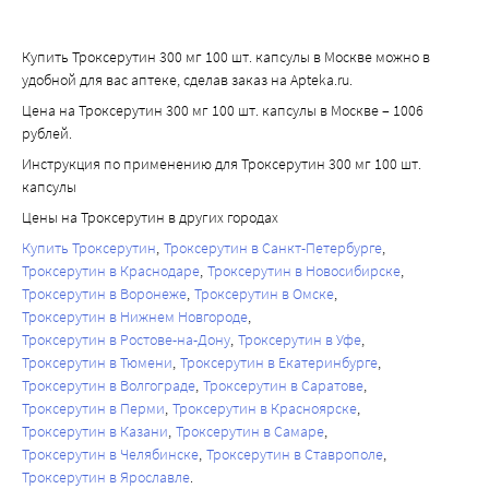
Купить Троксерутин 300 мг 100 шт. капсулы в Москве можно в
удобной для вас аптеке, сделав заказ на Apteka.ru.
Цена на Троксерутин 300 мг 100 шт. капсулы в Москве – 1006
рублей.
Инструкция по применению для Троксерутин 300 мг 100 шт.
капсулы
Цены на Троксерутин в других городах
Купить Троксерутин
Троксерутин в Санкт-Петербурге
Троксерутин в Краснодаре
Троксерутин в Новосибирске
Троксерутин в Воронеже
Троксерутин в Омске
Троксерутин в Нижнем Новгороде
Троксерутин в Ростове-на-Дону
Троксерутин в Уфе
Троксерутин в Тюмени
Троксерутин в Екатеринбурге
Троксерутин в Волгограде
Троксерутин в Саратове
Троксерутин в Перми
Троксерутин в Красноярске
Троксерутин в Казани
Троксерутин в Самаре
Троксерутин в Челябинске
Троксерутин в Ставрополе
Троксерутин в Ярославле