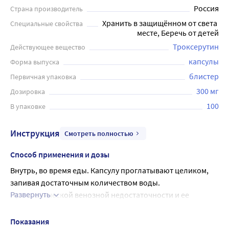
Россия
Страна производитель
Хранить в защищённом от света 
Специальные свойства
месте, Беречь от детей
Троксерутин
Действующее вещество
капсулы
Форма выпуска
блистер
Первичная упаковка
300 мг
Дозировка
100
В упаковке
Инструкция
Смотреть полностью
Способ применения и дозы
Внутрь, во время еды. Капсулу проглатывают целиком, 
запивая достаточным количеством воды.
Развернуть
При хронической венозной недостаточности и ее 
осложнениях, при симптоматическом лечении геморроя 
на начальном этапе лечения назначают по 1 капсуле (300 
Показания