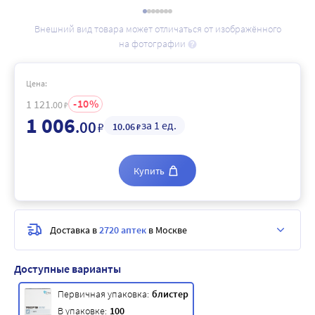
Внешний вид товара может отличаться от изображённого
на фотографии
Цена:
10
1 121
.00
₽
1 006
.00
за 1 ед.
₽
10
.06
₽
Купить
Доставка в
2720 аптек
в Москве
Доступные варианты
Первичная упаковка:
блистер
В упаковке:
100