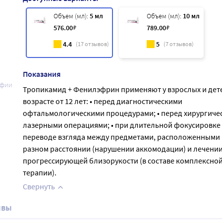
Объем (мл):
5 мл
Объем (мл):
10 мл
576
.00
₽
789
.00
₽
4.4
5
(
17
отзывов)
(
7
отзывов)
Показания
афии
Тропикамид + Фенилэфрин применяют у взрослых и дете
возрасте от 12 лет: • перед диагностическими
офтальмологическими процедурами; • перед хирургиче
лазерными операциями; • при длительной фокусировке
переводе взгляда между предметами, расположенными 
разном расстоянии (нарушении аккомодации) и лечени
прогрессирующей близорукости (в составе комплексно
терапии).
Свернуть
ывы