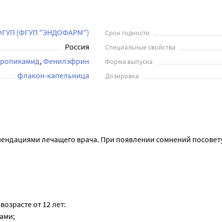
 ФГУП (ФГУП "ЭНДОФАРМ")
Срок годности
Россия
Специальные свойства
Тропикамид
Фенилэфрин
Форма выпуска
флакон-капельница
Дозировка
мендациями лечащего врача. При появлении сомнений посоветуй
роцедуры или операции.
е в каждый глаз на ночь в течение 2-4 недель.
озрасте от 12 лет:
 возрасте 12 лет и старше режим дозирования не отличается от
ами;