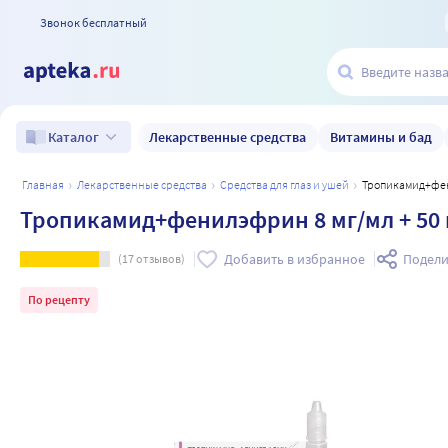
Звонок бесплатный
Лекарственные средства
Витамины и бад
Каталог
главная
лекарственные средства
средства для глаз и ушей
Тропикамид+фен
Тропикамид+фенилэфрин 8 мг/мл + 50 
Добавить в избранное
Подели
(
17
отзывов)
По рецепту