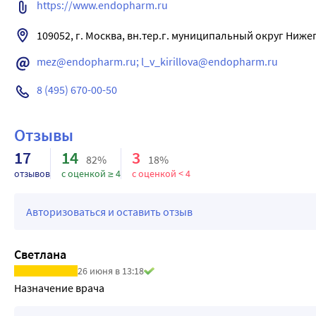
https://www.endopharm.ru
109052, г. Москва, вн.тер.г. муниципальный округ Нижего
mez@endopharm.ru; l_v_kirillova@endopharm.ru
8 (495) 670-00-50
Отзывы
17
14
3
82%
18%
отзывов
с оценкой ≥ 4
с оценкой < 4
Авторизоваться и оставить отзыв
Светлана
26 июня в 13:18
Назначение врача