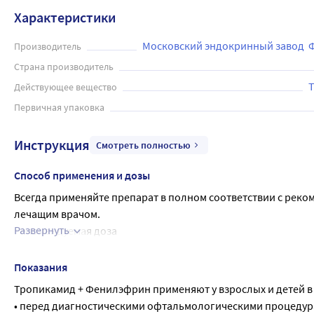
Характеристики
Московский эндокринный завод 
Производитель
Страна производитель
Действующее вещество
Первичная упаковка
Инструкция
Смотреть полностью
Способ применения и дозы
Всегда применяйте препарат в полном соответствии с реко
лечащим врачом.
Развернуть
Рекомендуемая доза
• Для расширения зрачка: по 1-2 капле за 15-30 минут до п
• При нарушении аккомодации и при близорукости: по 1 капл
Показания
Применение у детей и подростков
Тропикамид + Фенилэфрин применяют у взрослых и детей в в
Не применяйте препарат у детей младше 12 лет. Для детей в
• перед диагностическими офтальмологическими процедур