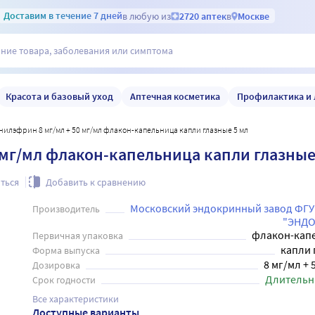
Доставим
в течение 7 дней
в любую из
2720 аптек
в
Москве
Красота и базовый уход
Аптечная косметика
Профилактика и 
илэфрин 8 мг/мл + 50 мг/мл флакон-капельница капли глазные 5 мл
мг/мл флакон-капельница капли глазные
ться
Добавить к сравнению
Московский эндокринный завод ФГУ
Производитель
"ЭНДО
флакон-кап
Первичная упаковка
капли 
Форма выпуска
8 мг/мл + 
Дозировка
Длительн
Срок годности
Все характеристики
Доступные варианты