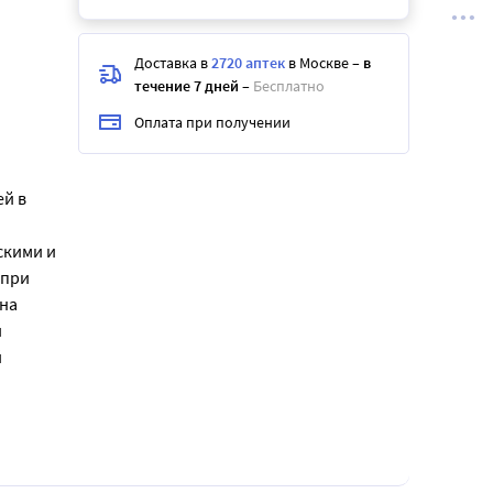
Доставка в
2720 аптек
в Москве
–
в
течение 7 дней
–
Бесплатно
Оплата при получении
й в
скими и
 при
на
и
й