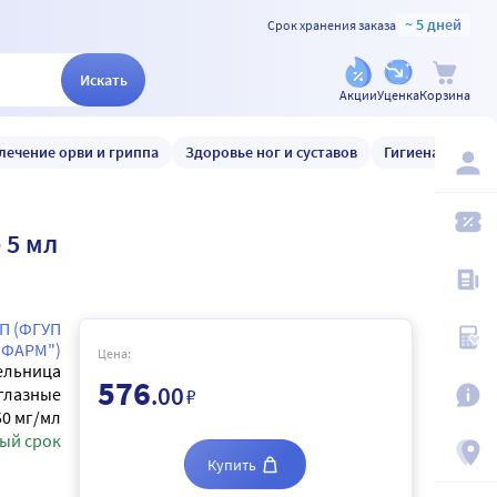
~ 5 дней
Срок хранения заказа
Искать
Акции
Уценка
Корзина
лечение орви и гриппа
Здоровье ног и суставов
Гигиена и уход
 5 мл
П (ФГУП
ФАРМ")
Цена:
ельница
576
.00
глазные
₽
50 мг/мл
ый срок
Купить