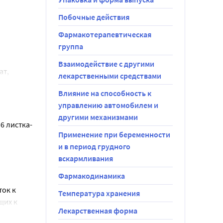
Побочные действия
нии 
Фармакотерапевтическая
группа
ами одной 
Взаимодействие с другими
т, 
лекарственными средствами
ии рН), 
нижнее веко 
Влияние на способность к
управлению автомобилем и
другими механизмами
6 листка-
нную.
Применение при беременности
и в период грудного
вскармливания
оз), боль в 
оглицерина 
Фармакодинамика
ок к 
Температура хранения
тов - 
их к 
Лекарственная форма
конъюнктиве 