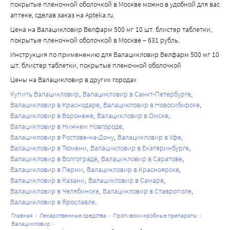
покрытые пленочной оболочкой в Москве можно в удобной для вас
совокупного воздействия на плазму крови приходится на 
органов
аптеке, сделав заказ на Apteka.ru.
ацикловир, 11 % - на CMMG и 1 % - на 8-OH-ACV. 
Необходимо часто определять клиренс креатинина, 
Цена на Валацикловир Велфарм 500 мг 10 шт. блистер таблетки,
Валацикловир и ацикловир не метаболизируются 
особенно в период, когда функция почек быстро 
покрытые пленочной оболочкой в Москве – 631 рубль.
изоферментами системы цитохрома Р450.
меняется, например, сразу после трансплантации или 
Инструкция по применению для Валацикловир Велфарм 500 мг 10
Элиминация
приживления трансплантата, при этом доза препарата 
шт. блистер таблетки, покрытые пленочной оболочкой
У пациентов с нормальной функцией почек период 
корректируется в соответствии с показателями клиренса 
полувыведения ацикловира из плазмы крови после 
Цены на Валацикловир в других городах
креатинина.
однократного или многократного приема 
Купить Валацикловир
Валацикловир в Санкт-Петербурге
Дополнительная информация для показания: лечение 
валацикловира составляет около 3 часов. Менее 1 % от 
Валацикловир в Краснодаре
Валацикловир в Новосибирске
опоясывающего герпеса (Herpes zoster) и 
Валацикловир в Воронеже
Валацикловир в Омске
принятой дозы валацикловира выводится почками в 
офтальмического опоясывающего герпеса
Валацикловир в Нижнем Новгороде
неизмененном виде. Валацикловир выводится из 
Препарат следует применять после гемодиализа у 
Валацикловир в Ростове-на-Дону
Валацикловир в Уфе
организма почками преимущественно в виде ацикловира 
пациентов, которым проводят периодический 
Валацикловир в Тюмени
Валацикловир в Екатеринбурге
(более 80 % от принятой дозы) и метаболита ацикловира 
Валацикловир в Волгограде
Валацикловир в Саратове
гемодиализ.
- CMMG.
Валацикловир в Перми
Валацикловир в Красноярске
Пациенты с нарушением функции печени
Линейность (нелинейность)
Валацикловир в Казани
Валацикловир в Самаре
На основании исследования с применением 
Фармакокинетика валацикловира не является 
Валацикловир в Челябинске
Валацикловир в Ставрополе
однократной дозы валацикловира 1000 мг у взрослых 
Валацикловир в Ярославле
дозозависимой. Скорость и степень всасывания 
пациентов с циррозом печени легкой или средней 
уменьшаются с увеличением дозы, приводя к менее 
главная
лекарственные средства
противомикробные препараты
степени тяжести (при сохраненной синтетической 
валацикловир
пропорциональному увеличению максимальной 