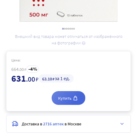
Внешний вид товара может отличаться от изображённого
на фотографии
Цена:
4
664
.00
₽
631
.00
за 1 ед.
₽
63
.10
₽
Купить
Доставка в
2716 аптек
в Москве