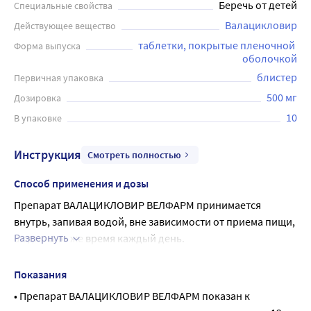
Беречь от детей
Специальные свойства
Валацикловир
Действующее вещество
таблетки, покрытые пленочной 
Форма выпуска
оболочкой
блистер
Первичная упаковка
500 мг
Дозировка
10
В упаковке
Инструкция
Смотреть полностью
Способ применения и дозы
Препарат ВАЛАЦИКЛОВИР ВЕЛФАРМ принимается 
внутрь, запивая водой, вне зависимости от приема пищи, 
Развернуть
в одно и то же время каждый день.
Лечение инфекций кожи и слизистых оболочек, 
вызванных ВПГ, включая впервые выявленный и 
Показания
рецидивирующий генитальный герпес (Herpes genitalis), 
• Препарат ВАЛАЦИКЛОВИР ВЕЛФАРМ показан к
а также лабиальный герпес (Herpes labialis)