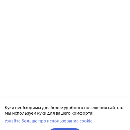
валацикловира 4 раза в сутки, была сопоставима или 
выше максимальной концентрации, наблюдаемой у 
здоровых добровольцев, получавших такую же дозу. 
Установленные суточные значения AUC могут быть 
охарактеризованы как заметно более высокие.
Куки необходимы для более удобного посещения сайтов.
Мы используем куки для вашего комфорта!
Узнайте больше про использование cookie.