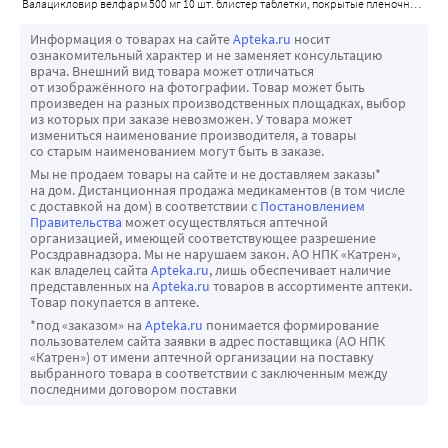
валацикловир велфарм 500 мг 10 шт. блистер таблетки, покрытые пленочной оболочкой
функции печени) коррекции дозы препарата не 
концентрации в плазме крови (Сmax) по сравнению с 
требуется. Фармакокинетические данные у взрослых 
Информация о товарах на сайте
Apteka.ru
носит
терапевтическим диапазоном доз и снижению 
пациентов с тяжелой степенью нарушения функции 
ознакомительный характер и не заменяет консультацию
биодоступности при дозах выше 500 мг.
врача. Внешний вид товара может отличаться
печени (декомпенсированным циррозом), с нарушением 
от изображённого на фотографии. Товар может быть
Почечная недостаточность
синтетической функции печени и наличием 
произведен на разных производственных площадках, выбор
Выведение ацикловира коррелирует с функцией почек, 
из которых при заказе невозможен. У товара может
портокавальных анастомозов также не свидетельствуют 
измениться наименование производителя, а товары
экспозиция ацикловира увеличивается с увеличением 
о необходимости коррекции дозы препарата, однако 
со старым наименованием могут быть в заказе.
степени тяжести почечной недостаточности. У пациентов 
клинический опыт при данных патологиях ограничен.
Мы не продаем товары на сайте и не доставляем заказы*
с терминальной стадией почечной недостаточности 
на дом. Дистанционная продажа медикаментов (в том числе
Информация о дозах более 4000 мг в сутки для 
с доставкой на дом) в соответствии с
Постановлением
средний период полувыведения ацикловира после 
пациентов с инфекциями, вызванными ВПГ и ЦМВ, 
Правительства
может осуществляться аптечной
применения валацикловира составляет около 14 часов 
организацией, имеющей соответствующее разрешение
указана в разделе «Особые указания».
Росздравнадзора. Мы не нарушаем закон. АО НПК «Катрен»,
по сравнению с примерно 3 часами при нормальной 
Дети
как владелец сайта
Apteka.ru
, лишь обеспечивает наличие
функции почек.
представленных на
Apteka.ru
товаров в ассортименте аптеки.
Дети в возрасте от 12 лет
Товар покупается в аптеке.
Экспозиция ацикловира и его метаболитов CMMG и 8-OH-
Режим дозирования для детей от 12 до 18 лет не 
*под «заказом» на
Apteka.ru
понимается формирование
ACV в плазме крови и ЦСЖ оценивались в стабильном 
пользователем сайта заявки в адрес поставщика (АО НПК
отличается от режима дозирования для взрослых.
состоянии после многократного приема валацикловира 
«Катрен») от имени аптечной организации на поставку
Дети в возрасте до 12 лет
выбранного товара в соответствии с заключенным между
у 6 пациентов с нормальной функцией почек (средний 
последними договором поставки
Безопасность и эффективность препарата у детей в 
клиренс креатинина 111 мл/мин, диапазон 91-144 мл/
возрасте до 12 лет не установлены. Данные отсутствуют.
мин), получавших 2000 мг каждые 6 часов, и у 3 
Дети в возрасте от 0 до 18 лет с опоясывающим герпесом 