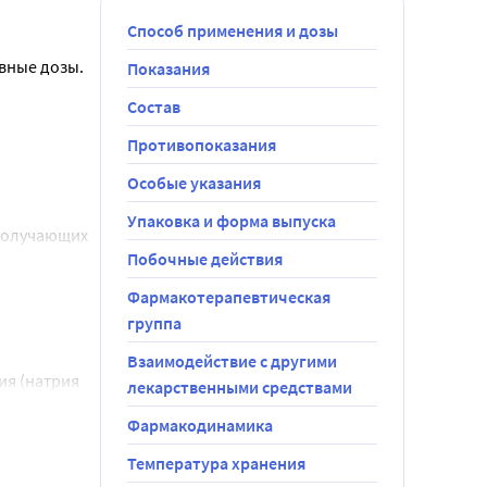
Способ применения и дозы
авные дозы.
Показания
Состав
аста и пола 
Противопоказания
недели. Тем 
Особые указания
чена до 320 
Упаковка и форма выпуска
 получающих
Побочные действия
и,
ленных
Фармакотерапевтическая
 должно 
группа
но 
дочковой
олжна 
Взаимодействие с другими
намики. Дети
я (натрия 
лекарственными средствами
Фармакодинамика
ет 20 мг 2 
нгликоль 
оследующих 
ерный];
Температура хранения