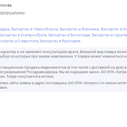
ой клетки и средостения:
ензина II с ингибиторами АПФ противопоказано у пациентов 
ет дозозависимое, плавное снижение АД. При применении валсар
Москве
ациентов.
утрь дозы, обычно достигается в течение 2-х недель и поддерж
печени отмечается повышение биодоступности (AUC) валсартан
ОБОЛОЧ/АЛИУМ/
ения ингибитора АПФ, АРА II или алискирена не рекомендован
людается корреляции значений AUC валсартана со степенью н
рапия указанными препаратами является абсолютно необходимо
елыми нарушениями функции печени не изучалось.
нием врача, с частым контролем показателей АД, функции по
одаре
Валсартан в Новосибирске
Валсартан в Воронеже
Валсартан в О
Валсартан в Екатеринбурге
Валсартан в Волгограде
Валсартан в Сарато
 активности "печеночных" трансаминаз в плазме крови.
тков от 6 до 18 лет не отличаются от фармакокинетических сво
лсартан в Ставрополе
Валсартан в Ярославле
ами и другими механизмами:
спортными средствами и занятиях потенциально опасными ви
характер и не заменяет консультацию врача. Внешний вид товара може
ерматит, крапивница.
ния и быстроты психомоторных реакций, т. к. возможно разв
ыбор из которых при заказе невозможен. У товара может измениться н
ой ткани:
ензии.
истанционная продажа медикаментов (в том числе с доставкой на дом) в
 разрешение Росздравнадзора. Мы не нарушаем закон. АО НПК «Катрен
ки. Товар покупается в аптеке.
ем сайта заявки в адрес поставщика (АО НПК «Катрен») от имени апте
авки
ие концентрации креатинина в сыворотке крови;
азота мочевины в сыворотке крови.
: астения, повышенная утомляемость.
 перенесенного острого инфаркта миокарда и/или при ХСН наб
ртана не установлена): артралгия, боль в животе, боль в спине