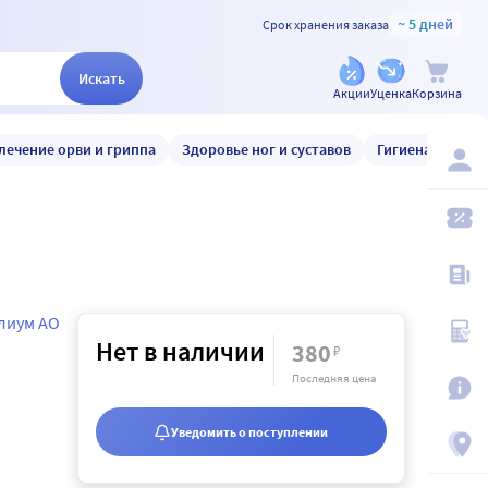
~ 5 дней
Срок хранения заказа
Искать
Акции
Уценка
Корзина
лечение орви и гриппа
Здоровье ног и суставов
Гигиена и уход
лиум АО
Нет в наличии
380
₽
Последняя цена
Уведомить о поступлении