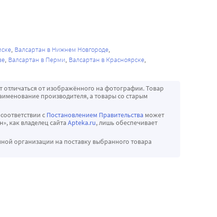
с 
тана 
ивается на 
а в 2 раза 
а в общей 
арушения 
й, такое 
чек, а 
мске
Валсартан в Нижнем Новгороде
ве
Валсартан в Перми
Валсартан в Красноярске
йств 
дами 
т отличаться от изображённого на фотографии. Товар
итие 
аименование производителя, а товары со старым
 соответствии с
Постановлением Правительства
может
», как владелец сайта
Apteka.ru
, лишь обеспечивает
чной организации на поставку выбранного товара
людались 
, астения, 