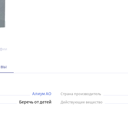
афии
ывы
Алиум АО
Страна производитель
Беречь от детей
Действующее вещество