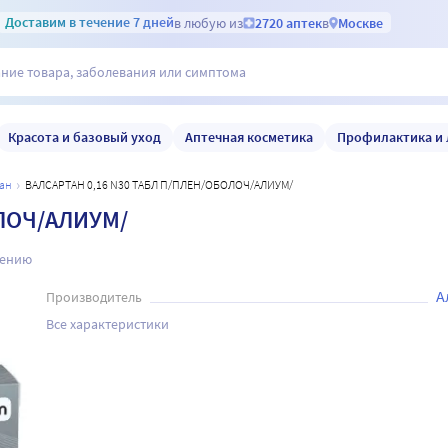
Доставим
в течение 7 дней
в любую из
2720 аптек
в
Москве
Красота и базовый уход
Аптечная косметика
Профилактика и 
тан
ВАЛСАРТАН 0,16 N30 ТАБЛ П/ПЛЕН/ОБОЛОЧ/АЛИУМ/
ОЛОЧ/АЛИУМ/
нению
А
Производитель
Все характеристики