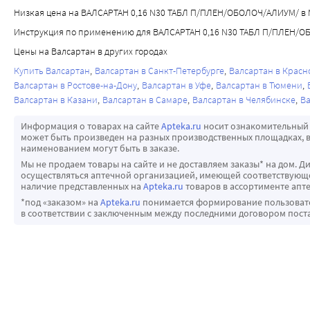
Нарушения со стороны дыхательной системы, органов грудн
Одновременное применение антагонистов рецепторов ангиот
У детей и подростков от 6 до 18 лет Валсартан обеспечива
Низкая цена на ВАЛСАРТАН 0,16 N30 ТАБЛ П/ПЛЕН/ОБОЛОЧ/АЛИУМ/ в 
Пациенты с нарушениями функции печени
нечасто: кашель.
диабетической нефропатией и не рекомендуется у других п
максимальное снижение АД, вне зависимости от принятой вн
У пациентов с легкими и умеренными нарушениями функции 
Инструкция по применению для ВАЛСАРТАН 0,16 N30 ТАБЛ П/ПЛЕН/
Нарушения со стороны желудочно-кишечного тракта:
Двойная блокада РААС посредством одновременного примен
достигнутом уровне в ходе длительной терапии.
по сравнению со здоровыми добровольцами. Однако не наб
Цены на Валсартан в других городах
нечасто: тошнота, диарея.
популяции. Однако, в том случае если комбинированная те
функции печени. Применение препарата у пациентов с тяж
Нарушения со стороны печени и желчевыводящих путей:
применение должно осуществляться под тщательным наблюде
Купить Валсартан
Валсартан в Санкт-Петербурге
Валсартан в Красн
Пациенты от 6 до 18 лет
Валсартан в Ростове-на-Дону
Валсартан в Уфе
Валсартан в Тюмени
частота неизвестна: нарушение функции печени, повышение
также содержания электролитов плазмы крови.
Фармакокинетические свойства валсартана у детей и подрос
Валсартан в Казани
Валсартан в Самаре
Валсартан в Челябинске
Ва
Нарушения со стороны кожи и подкожных тканей:
Влияние на способность управлять транспортными средств
валсартана у пациентов старше 18 лет.
нечасто: ангионевротический отек;
Необходимо соблюдать осторожность при управлении тран
Информация о товарах на сайте
Apteka.ru
носит ознакомительный 
частота неизвестна: кожная сыпь, кожный зуд, буллезный д
деятельности, требующими повышенной концентрации внима
может быть произведен на разных производственных площадках, в
наименованием могут быть в заказе.
Нарушения со стороны скелетно-мышечной и соединительн
головокружения или слабости на фоне артериальной гипот
Мы не продаем товары на сайте и не доставляем заказы* на дом. Д
редко: рабдомиолиз;
осуществляться аптечной организацией, имеющей соответствующее
частота неизвестна: миалгия.
наличие представленных на
Apteka.ru
товаров в ассортименте апте
Нарушения со стороны почек и мочевыводящих путей:
*под «заказом» на
Apteka.ru
понимается формирование пользовател
в соответствии с заключенным между последними договором пост
часто: нарушение функции почек;
нечасто: острая почечная недостаточность (ОПН), повышен
частота неизвестна: повышение концентрации остаточного 
Общие расстройства и нарушения в месте введения: нечасто
Также в ходе клинических исследований у пациентов после
следующие НЯ (причинно-следственная связь с приемом валса