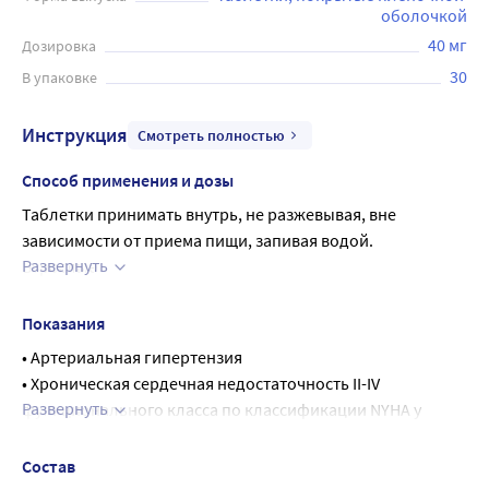
оболочкой
40 мг
Дозировка
30
В упаковке
Инструкция
Смотреть полностью
Способ применения и дозы
Таблетки принимать внутрь, не разжевывая, вне 
зависимости от приема пищи, запивая водой.
Развернуть
Взрослые
Артериальная гипертензия
Препарат может быть назначен в дозе 40 мг, 80 мг, 160 мг, 
Показания
320 мг.
• Артериальная гипертензия
Рекомендуемая начальная доза препарата ВАЛСАРТАН 
• Хроническая сердечная недостаточность II-IV 
составляется 80 мг 1 раз в сутки, вне зависимости от 
Развернуть
функционального класса по классификации NYHA у 
расовой принадлежности, возраста и пола пациента.
взрослых пациентов, получающих стандартную терапию 
Антигипертензивный эффект отмечается в первые 2 
одним или несколькими препаратами из следующих 
Состав
недели лечения; максимальный эффект развивается 
фармакотерапевтических групп: диуретиками, 