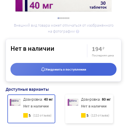
Внешний вид товара может отличаться от изображённого
на фотографии
Нет в наличии
194
₽
Последняя цена
Уведомить о поступлении
Доступные варианты
Дозировка:
40 мг
Дозировка:
80 мг
Нет в наличии
Нет в наличии
5
5
(
122
отзыва)
(
123
отзыва)