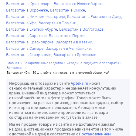
Валсартан в Краснодаре
Валсартан в Новосибирске
Нечасто - астения, повышенная утомляемость.
запрещено.
40 % и внутренним диастолическим диаметром ЛЖ более 
Валсартан в Воронеже
Валсартан в Омске
Также в ходе клинических исследований у пациентов 
Беременность
2,9 см/м¬¬¬¬¬¬¬2, получающих стандартную терапию, 
Валсартан в Нижнем Новгороде
Валсартан в Ростове-на-Дону
после перенесенного острого инфаркта миокарда и/или 
В случае наступления беременности во время лечения 
включая ингибиторы АПФ (93 %), диуретики (86 %), 
Валсартан в Уфе
Валсартан в Тюмени
ХСН наблюдались следующие нежелательные явления, 
препарат следует отменить.
дигоксин (67 %) и бета-адреноблокаторы (36 %) 
Валсартан в Екатеринбурге
Валсартан в Волгограде
причинно-следственная связь которых с приемом 
Двойная блокада РААС
Валсартан в Саратове
Валсартан в Перми
отмечается достоверное снижение (на 27,5 %) риска 
валсартана не установлена: артралгия, боль в животе, 
При лечении препаратами, влияющими на РААС, 
Валсартан в Красноярске
Валсартан в Казани
госпитализации по поводу обострения течения ХСН.
боль в спине, астения, бессонница, снижение либидо, 
особенно при их комбинации, у чувствительных 
Валсартан в Самаре
Валсартан в Челябинске
У пациентов, не получавших ингибиторы АПФ, 
Валсартан в Ставрополе
Валсартан в Ярославле
нейтропения, периферические отеки, фарингит, ринит, 
пациентов сообщалось о выраженном снижении АД, 
отмечается значительное снижение показателя общей 
синусит, инфекции верхних дыхательных путей, 
обмороке, инсульте, гиперкалиемии и изменении 
главная
лекарственные средства
сердечно-сосудистые препараты
смертности (на 33 %), сердечно-сосудистой смертности и 
валсартан
вирусные инфекции
функции почек (включая острую почечную 
заболеваемости, связанной с ХСН (время до наступления 
валсартан 40 мг 30 шт. таблетки, покрытые пленочной оболочкой
недостаточность). Требуется соблюдать осторожность 
первого сердечно-сосудистого события), которые 
Информация о товарах на сайте
Apteka.ru
носит
при комбинации АРА II, включая валсартан, с другими 
оцениваются по следующим показателям: смерть, 
ознакомительный характер и не заменяет консультацию
препаратами, блокирующими РААС, такими как 
врача. Внешний вид товара может отличаться
внезапная смерть с проведением реанимации, 
от изображённого на фотографии. Товар может быть
ингибиторы АПФ или алискирен.
госпитализация по поводу обострения течения ХСН, 
произведен на разных производственных площадках, выбор
Одновременное применение антагонистов рецепторов 
из которых при заказе невозможен. У товара может
внутривенное введение инотропных и 
измениться наименование производителя, а товары
ангиотензина II с препаратами, содержащими алискирен, 
сосудорасширяющих препаратов в течение 4 или более 
со старым наименованием могут быть в заказе.
противопоказано у пациентов с сахарным диабетом и/
часов без госпитализации (на 44 %). В группе пациентов, 
Мы не продаем товары на сайте и не доставляем заказы*
или с умеренной или тяжелой почечной 
на дом. Дистанционная продажа медикаментов (в том числе
получающих ингибиторы АПФ (без бета-
с доставкой на дом) в соответствии с
Постановлением